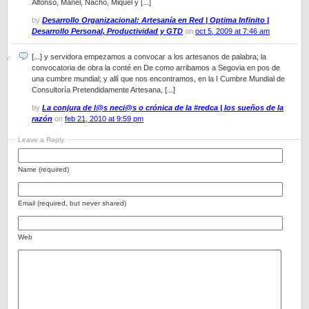
Alfonso, Manel, Nacho, Miquel y [...]
by
Desarrollo Organizacional: Artesanía en Red | Optima Infinito |
Desarrollo Personal, Productividad y GTD
on
oct 5, 2009 at 7:46 am
[...] y servidora empezamos a convocar a los artesanos de palabra; la
convocatoria de obra la conté en De como arribamos a Segovia en pos de
una cumbre mundial; y allí que nos encontramos, en la I Cumbre Mundial de
Consultoría Pretendidamente Artesana, [...]
by
La conjura de l@s neci@s o crónica de la #redca | los sueños de la
razón
on
feb 21, 2010 at 9:59 pm
Leave a Reply
Name (required)
Email (required, but never shared)
Web