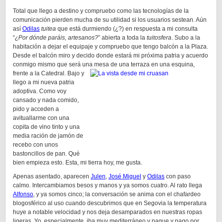
Total que llego a destino y compruebo como las tecnologías de la
comunicación pierden mucha de su utilidad si los usuarios sestean. Aún
así
Odilas
tuitea
que está durmiendo (¿?) en respuesta a mi consulta
“
¿Por dónde paráis, artesanos?
” abierta a toda la
tuitosfera
. Subo a la
habitación a dejar el equipaje y compruebo que tengo balcón a la Plaza.
Desde el balcón miro y decido donde estará mi próxima patria y acuerdo
conmigo mismo que será una mesa de una terraza en una esquina,
frente a la Catedral.
Bajo y
llego a mi nueva patria
adoptiva. Como voy
cansado y nada comido,
pido y acceden a
avituallarme con una
copita de vino tinto y una
media ración de jamón de
recebo con unos
bastoncillos de pan. Qué
bien empieza esto. Esta, mi tierra hoy, me gusta.
Apenas asentado, aparecen
Julen
,
José Miguel
y
Odilas
con paso
calmo. Intercambiamos besos y manos y ya somos cuatro. Al rato llega
Alfonso
, y ya somos cinco; la conversación se anima con el chafardeo
blogosférico al uso cuando descubrimos que en Segovia la temperatura
huye a notable velocidad y nos deja desamparados en nuestras ropas
ligeras. Yo, especialmente, iba muy mediterráneo y pague y pago por