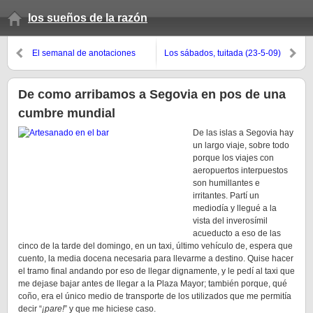
los sueños de la razón
El semanal de anotaciones
Los sábados, tuitada (23-5-09)
(primavera 2009, 10º domingo)
De como arribamos a Segovia en pos de una
cumbre mundial
De las islas a Segovia hay
un largo viaje, sobre todo
porque los viajes con
aeropuertos interpuestos
son humillantes e
irritantes. Partí un
mediodía y llegué a la
vista del inverosímil
acueducto a eso de las
cinco de la tarde del domingo, en un taxi, último vehículo de, espera que
cuento, la media docena necesaria para llevarme a destino. Quise hacer
el tramo final andando por eso de llegar dignamente, y le pedí al taxi que
me dejase bajar antes de llegar a la Plaza Mayor; también porque, qué
coño, era el único medio de transporte de los utilizados que me permitía
decir “
¡pare!
” y que me hiciese caso.