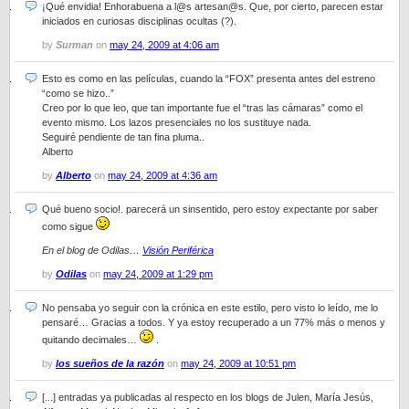
¡Qué envidia! Enhorabuena a l@s artesan@s. Que, por cierto, parecen estar
iniciados en curiosas disciplinas ocultas (?).
by
Surman
on
may 24, 2009 at 4:06 am
Esto es como en las películas, cuando la “FOX” presenta antes del estreno
“como se hizo..”
Creo por lo que leo, que tan importante fue el “tras las cámaras” como el
evento mismo. Los lazos presenciales no los sustituye nada.
Seguiré pendiente de tan fina pluma..
Alberto
by
Alberto
on
may 24, 2009 at 4:36 am
Qué bueno socio!. parecerá un sinsentido, pero estoy expectante por saber
como sigue
En el blog de Odilas…
Visión Periférica
by
Odilas
on
may 24, 2009 at 1:29 pm
No pensaba yo seguir con la crónica en este estilo, pero visto lo leído, me lo
pensaré… Gracias a todos. Y ya estoy recuperado a un 77% más o menos y
quitando decimales…
.
by
los sueños de la razón
on
may 24, 2009 at 10:51 pm
[...] entradas ya publicadas al respecto en los blogs de Julen, María Jesús,