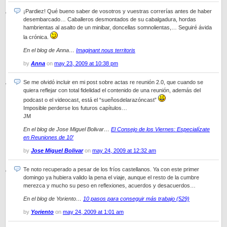
¡Pardiez! Qué bueno saber de vosotros y vuestras correrías antes de haber
desembarcado… Caballeros desmontados de su cabalgadura, hordas
hambrientas al asalto de un minibar, doncellas somnolientas,… Seguiré ávida
la crónica.
En el blog de Anna…
Imaginant nous territoris
by
Anna
on
may 23, 2009 at 10:38 pm
Se me olvidó incluir en mi post sobre actas re reunión 2.0, que cuando se
quiera reflejar con total fidelidad el contenido de una reunión, además del
podcast o el videocast, está el “sueñosdelarazóncast”
Imposible perderse los futuros capítulos…
JM
En el blog de Jose Miguel Bolivar…
El Consejo de los Viernes: Especialízate
en Reuniones de 10′
by
Jose Miguel Bolivar
on
may 24, 2009 at 12:32 am
Te noto recuperado a pesar de los fríos castellanos. Ya con este primer
domingo ya hubiera valido la pena el viaje, aunque el resto de la cumbre
merezca y mucho su peso en reflexiones, acuerdos y desacuerdos…
En el blog de Yoriento…
10 pasos para conseguir más trabajo (529)
by
Yoriento
on
may 24, 2009 at 1:01 am