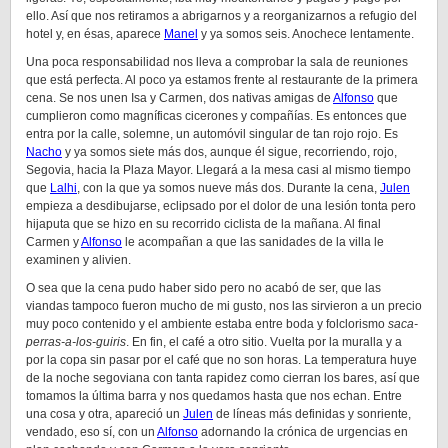
ello. Así que nos retiramos a abrigarnos y a reorganizarnos a refugio del
hotel y, en ésas, aparece
Manel
y ya somos seis. Anochece lentamente.
Una poca responsabilidad nos lleva a comprobar la sala de reuniones
que está perfecta. Al poco ya estamos frente al restaurante de la primera
cena. Se nos unen Isa y Carmen, dos nativas amigas de
Alfonso
que
cumplieron como magníficas cicerones y compañías. Es entonces que
entra por la calle, solemne, un automóvil singular de tan rojo rojo. Es
Nacho
y ya somos siete más dos, aunque él sigue, recorriendo, rojo,
Segovia, hacia la Plaza Mayor. Llegará a la mesa casi al mismo tiempo
que
Lalhi
, con la que ya somos nueve más dos. Durante la cena,
Julen
empieza a desdibujarse, eclipsado por el dolor de una lesión tonta pero
hijaputa que se hizo en su recorrido ciclista de la mañana. Al final
Carmen y
Alfonso
le acompañan a que las sanidades de la villa le
examinen y alivien.
O sea que la cena pudo haber sido pero no acabó de ser, que las
viandas tampoco fueron mucho de mi gusto, nos las sirvieron a un precio
muy poco contenido y el ambiente estaba entre boda y folclorismo
saca-
perras-a-los-guiris
. En fin, el café a otro sitio. Vuelta por la muralla y a
por la copa sin pasar por el café que no son horas. La temperatura huye
de la noche segoviana con tanta rapidez como cierran los bares, así que
tomamos la última barra y nos quedamos hasta que nos echan. Entre
una cosa y otra, apareció un
Julen
de líneas más definidas y sonriente,
vendado, eso sí, con un
Alfonso
adornando la crónica de urgencias en