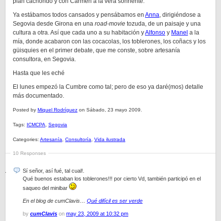
plan cachondo y con Carmen a la vera sonriente.
Ya estábamos todos cansados y pensábamos en
Anna
, dirigiéndose a
Segovia desde Girona en una
road-movie
tozuda, de un paisaje y una
cultura a otra. Así que cada uno a su habitación y
Alfonso
y
Manel
a la
mía, donde acabaron con las cocacolas, los toblerones, los coñacs y los
güisquies en el primer debate, que me conste, sobre artesanía
consultora, en Segovia.
Hasta que les eché
El lunes empezó la Cumbre como tal; pero de eso ya daré(mos) detalle
más documentado.
Posted by
Miquel Rodríguez
on Sábado, 23 mayo 2009.
Tags:
ICMCPA
,
Segovia
Categories:
Artesanía
,
Consultoría
,
Vida ilustrada
10 Responses
Sí señor, así fué, tal cual!.
Qué buenos estaban los toblerones!!! por cierto Vd, también participó en el
saqueo del minibar
En el blog de cumClavis…
Qué difícil es ser verde
by
cumClavis
on
may 23, 2009 at 10:32 pm