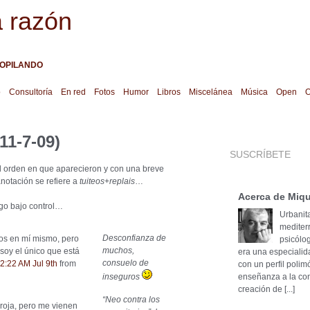
a razón
OPILANDO
o
Consultoría
En red
Fotos
Humor
Libros
Miscelánea
Música
Open
O
11-7-09)
SUSCRÍBETE
el orden en que aparecieron y con una breve
notación se refiere a
tuiteos
+
replais
…
Acerca de Miqu
ngo bajo control…
Urbanita
mediter
Desconfianza de
s en mí mismo, pero
psicólog
muchos,
oy el único que está
era una especialid
consuelo de
2:22 AM Jul 9th
from
con un perfil poli
inseguros
enseñanza a la cons
creación de [...]
“Neo contra los
 roja, pero me vienen