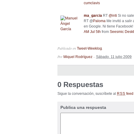
cumclavis
ma_garcia
RT
@
inti
Si no sale
RT @
Paloma
Me invitó a salir 
en Google. Ni tiene Facebook
AM Jul 5th
from
Seesmic Desk
Publicado en
.
Tweet-Weeklog
Por
–
Miquel Rodríguez
Sábado, 11 julio 2009
0 Respuestas
Sigue la conversación, suscríbete al
feed 
RSS
Publica una respuesta