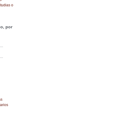
tudias o
o, por
...
...
as
arios