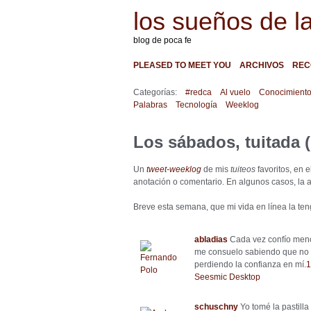
los sueños de l
blog de poca fe
PLEASED TO MEET YOU
ARCHIVOS
REC
Categorías:
#redca
Al vuelo
Conocimient
Palabras
Tecnología
Weeklog
Los sábados, tuitada (
Un
tweet-weeklog
de mis
tuiteos
favoritos, en 
anotación o comentario. En algunos casos, la a
Breve esta semana, que mi vida en línea la te
abladias
Cada vez confío meno
me consuelo sabiendo que no s
perdiendo la confianza en mí.
1
Seesmic Desktop
schuschny
Yo tomé la pastilla