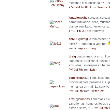
metiendo el supositorio azul. 
9:57 PM Jul 8th
from
Seesmic 
ignacionacho
cerezas, cerezas,
parar; rumiando ideas, muchas
blanco aún. La conexión cereza
12:30 PM Jul 8th
from web
tic616
@
dreig
lo mío es peor, 
“ctrl+Z” (undo) en la vida real
web
in reply to dreig
dreig
busco una cita en un libr
idea ha sido utilizar el buscad
absurdo).Eso después d haber 
PM Jul 7th
from
twhirl
peperoldan
Me llama la secret
provincial para pasarme a su j
me manda un mail. La conviven
PM Jul 6th
from
TwitterFox
arati
@
cumclavis
cuentos crue
sangrientas, hombres lobos y
están a salvo
7:01 PM Jul 5th