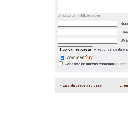
Un poco de HTML está bien
Nom
Ema
Web
o responde a esta en
Avisarme de nuevos comentarios por e
«
La vista desde mi cruasán
El se