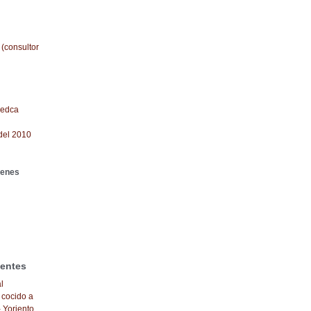
 (consultor
redca
del 2010
genes
ientes
l
 cocido a
- Yoriento