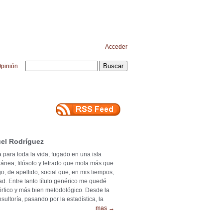
Acceder
pinión
el Rodríguez
 para toda la vida, fugado en una isla
ránea; filósofo y letrado que mola más que
o, de apellido, social que, en mis tiempos,
ad. Entre tanto título genérico me quedé
mórfico y más bien metodológico. Desde la
ultoría, pasando por la estadística, la
mas →