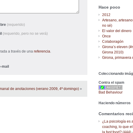
Hace poco
2012
Artesano, artesano
bre
(requerido)
no sé)
El valor del dinero
il
(requerido, pero no se verá)
Once
Colaboragón
Girona’s eleven (#
trada a través de una
referencia
.
Girona 2010)
Girona, primavera 
-mail
Coleccionando imá
Contra el spam
manal de anotaciones (verano 2009, 4º domingo)
»
Bad Behaviour
Haciendo números
Comentarios rec
¿La psicología es a
coaching, lo que el
la fast food? (444) 