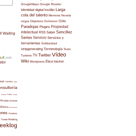
GoogleMaps
Google Reader
Larga
Identidad digital
Insólito
cola del talento
Memoria
Novela
Oído
negra
Objetivos
Oxímoron
Paradojas
Propiedad
Plugins
Sencillez
intelectual
RSS
Saber
d! Waiting
Series
Servicio
Servicios y
herramientas
Solidaridad
stripgenerating
Terminología
Tests
Vídeo
Twitter
TV
Turismo
Wiki
Ética hacker
Wordpress
ator
uear
Cambio
Citas
nsultoría
s
Fotos
Formación
Historias
Miradas ociosas
Música
Open Business
ones
Palabras
Tweet-Weeklog
eeklog