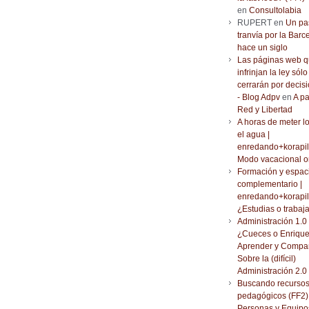
en
Consultolabia
RUPERT en
Un pa
tranvía por la Barc
hace un siglo
Las páginas web 
infrinjan la ley sólo
cerrarán por decisi
- Blog Adpv
en
A pa
Red y Libertad
A horas de meter l
el agua |
enredando+korapil
Modo vacacional o
Formación y espac
complementario |
enredando+korapil
¿Estudias o trabaj
Administración 1.0 
¿Cueces o Enrique
Aprender y Compar
Sobre la (difícil)
Administración 2.0
Buscando recurso
pedagógicos (FF2) 
Personas y Equipo