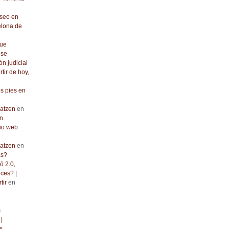
seo en
elona de
que
 se
ón judicial
rtir de hoy,
os pies en
atzen
en
n
io web
atzen
en
as?
ó 2.0,
ces? |
tir
en
s
|
s