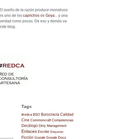
El sueño de la razón produce monstruos
es uno de los
caprichos
de
Goya
... y una
verdad como pocas. De eso y demás va
este blog.
Tags
Burocracia
Calidad
#redca
BSO
Cine
Commoncraft
Competencias
Decálogo
Dirty Management
Enlaces
Escribir
Etiquetar
Ficción
Google
Google Docs