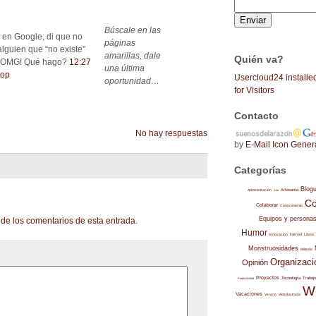
Búscale en las
 en Google, di que no
páginas
alguien que “no existe”
amarillas, dale
Quién va?
! OMG! Qué hago?
12:27
una última
top
Usercloud24 installe
oportunidad…
for Visitors
Contacto
No hay respuestas
by
E-Mail Icon Gener
Categorías
Blog
Administración
Artesanía
Arte
Co
Colaborar
Conocimiento
Equipos y persona
de los comentarios de esta entrada
.
Humor
Internet
Libros
Innovación
Monstruosidades
Método
Organizaci
Opinión
Proyectos
Trabajo
Tecnología
Productividad
W
Vacaciones
Verano
Vida ilustrada