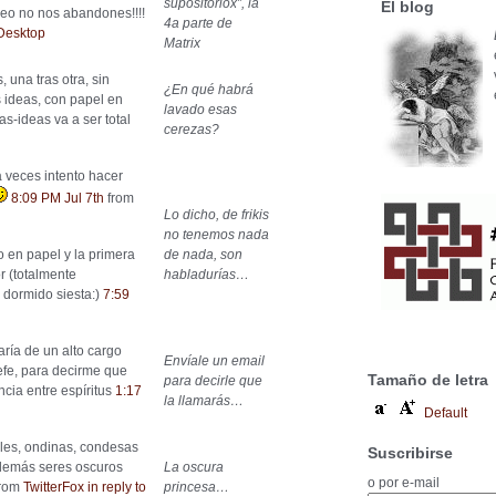
supositoriox”, la
El blog
Neo no nos abandones!!!!
4a parte de
Desktop
Matrix
 una tras otra, sin
¿En qué habrá
 ideas, con papel en
lavado esas
s-ideas va a ser total
cerezas?
a veces intento hacer
8:09 PM Jul 7th
from
Lo dicho, de frikis
no tenemos nada
o en papel y la primera
de nada, son
or (totalmente
habladurías…
dormido siesta:)
7:59
aría de un alto cargo
Envíale un email
efe, para decirme que
Tamaño de letra
para decirle que
cia entre espíritus
1:17
la llamarás…
Default
les, ondinas, condesas
Suscribirse
 demás seres oscuros
La oscura
o por e-mail
from
TwitterFox
in reply to
princesa…