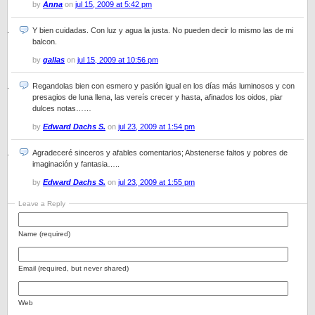
by
Anna
on
jul 15, 2009 at 5:42 pm
Y bien cuidadas. Con luz y agua la justa. No pueden decir lo mismo las de mi
balcon.
by
gallas
on
jul 15, 2009 at 10:56 pm
Regandolas bien con esmero y pasión igual en los días más luminosos y con
presagios de luna llena, las vereís crecer y hasta, afinados los oidos, piar
dulces notas……
by
Edward Dachs S.
on
jul 23, 2009 at 1:54 pm
Agradeceré sinceros y afables comentarios; Abstenerse faltos y pobres de
imaginación y fantasia…..
by
Edward Dachs S.
on
jul 23, 2009 at 1:55 pm
Leave a Reply
Name (required)
Email (required, but never shared)
Web