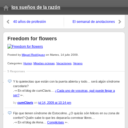
los sueños de la razón
40 años de profesión
El semanal de anotaciones
(verano 2009, 4º domingo)
Freedom for flowers
Posted by
Miquel Rodríguez
on Martes, 14 julio 2009.
Categories:
Humor
,
Miradas ociosas
,
Vacaciones
,
Verano
5 Responses
Y lo quietecitas que están con la puerta abierta y todo… será algún síndrome
carcelario?
.-= En el blog de cumClavis…
¿Cada uno de vosotras, qué puede llegar a
ser?
=-.
by
cumClavis
on
jul 14, 2009 at 10:14 pm
Fijo que tienen síndrome de Estocolmo. ¿O quizás són felices en su zona de
confort? Quién sabe lo que les depararía corretear libres…
.-= En el blog de Anna…
Complicitats
=-.