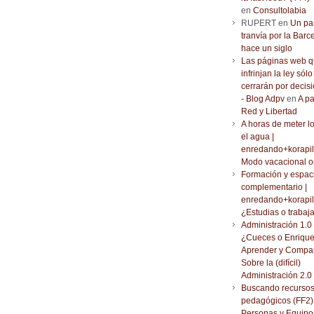
en
Consultolabia
RUPERT en
Un pa
tranvía por la Barc
hace un siglo
Las páginas web 
infrinjan la ley sólo
cerrarán por decisi
- Blog Adpv
en
A pa
Red y Libertad
A horas de meter l
el agua |
enredando+korapil
Modo vacacional o
Formación y espac
complementario |
enredando+korapil
¿Estudias o trabaj
Administración 1.0 
¿Cueces o Enrique
Aprender y Compar
Sobre la (difícil)
Administración 2.0
Buscando recurso
pedagógicos (FF2) 
Personas y Equipo