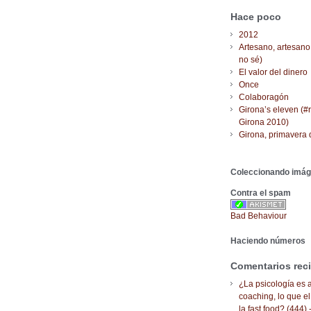
Hace poco
2012
Artesano, artesano
no sé)
El valor del dinero
Once
Colaboragón
Girona’s eleven (#
Girona 2010)
Girona, primavera 
Coleccionando imá
Contra el spam
Bad Behaviour
Haciendo números
Comentarios rec
¿La psicología es a
coaching, lo que el
la fast food? (444) 