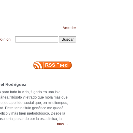
Acceder
pinión
el Rodríguez
 para toda la vida, fugado en una isla
ránea; filósofo y letrado que mola más que
o, de apellido, social que, en mis tiempos,
ad. Entre tanto título genérico me quedé
mórfico y más bien metodológico. Desde la
ultoría, pasando por la estadística, la
mas →