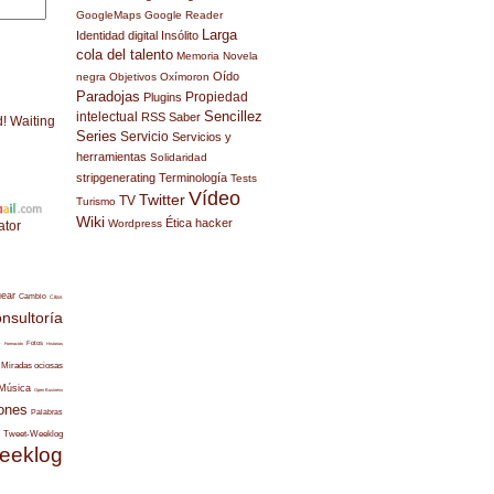
GoogleMaps
Google Reader
Larga
Identidad digital
Insólito
cola del talento
Memoria
Novela
Oído
negra
Objetivos
Oxímoron
Paradojas
Propiedad
Plugins
Sencillez
intelectual
RSS
Saber
d! Waiting
Series
Servicio
Servicios y
herramientas
Solidaridad
stripgenerating
Terminología
Tests
Vídeo
Twitter
TV
Turismo
Wiki
Ética hacker
Wordpress
ator
uear
Cambio
Citas
nsultoría
s
Fotos
Formación
Historias
Miradas ociosas
Música
Open Business
ones
Palabras
Tweet-Weeklog
eeklog