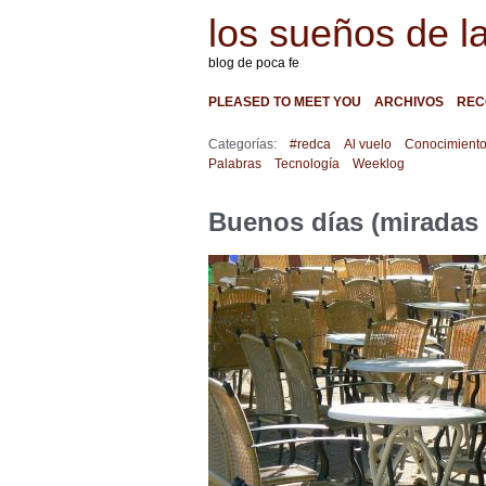
los sueños de l
blog de poca fe
PLEASED TO MEET YOU
ARCHIVOS
REC
Categorías:
#redca
Al vuelo
Conocimient
Palabras
Tecnología
Weeklog
Buenos días (miradas 