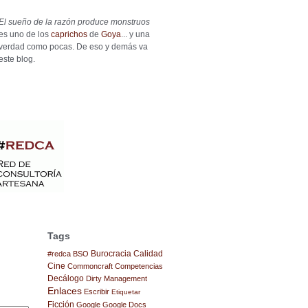
El sueño de la razón produce monstruos
es uno de los
caprichos
de
Goya
... y una
verdad como pocas. De eso y demás va
este blog.
Tags
Burocracia
Calidad
#redca
BSO
Cine
Commoncraft
Competencias
Decálogo
Dirty Management
Enlaces
Escribir
Etiquetar
Ficción
Google
Google Docs