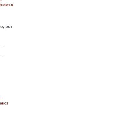
tudias o
o, por
...
...
as
arios