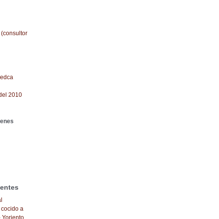
 (consultor
redca
del 2010
genes
ientes
l
 cocido a
- Yoriento