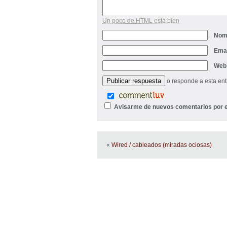
Un poco de HTML está bien
Nom
Ema
Web
o responde a esta en
Avisarme de nuevos comentarios por e
«
Wired / cableados (miradas ociosas)