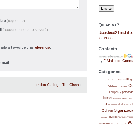
bre
(requerido)
Quién va?
il
(requerido, pero no se verá)
Usercloud24 installe
for Visitors
trada a través de una
referencia
.
Contacto
by
E-Mail Icon Gener
-mail
Categorías
Blog
Administración
Artesanía
Arte
London Calling – The Clash
»
Co
Colaborar
Conocimiento
Equipos y persona
Humor
Internet
Libros
Innovación
Monstruosidades
Método
Organizaci
Opinión
Proyectos
Trabajo
Tecnología
Productividad
W
Vacaciones
Verano
Vida ilustrada