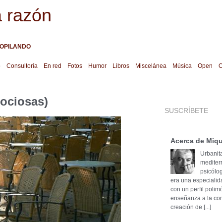
a razón
OPILANDO
o
Consultoría
En red
Fotos
Humor
Libros
Miscelánea
Música
Open
O
ociosas)
SUSCRÍBETE
Acerca de Miqu
Urbanita
mediter
psicólog
era una especialid
con un perfil poli
enseñanza a la cons
creación de [...]