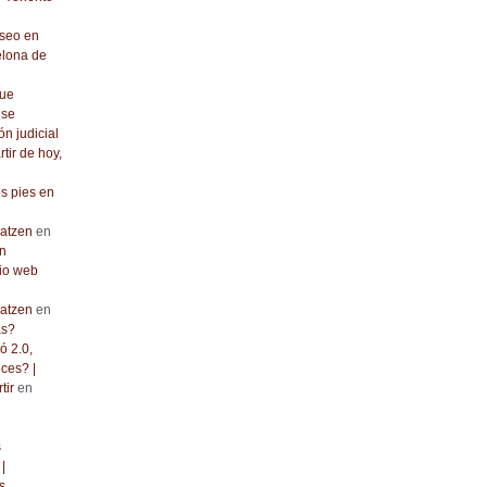
seo en
elona de
que
 se
ón judicial
rtir de hoy,
os pies en
atzen
en
n
io web
atzen
en
as?
ó 2.0,
ces? |
tir
en
s
|
s