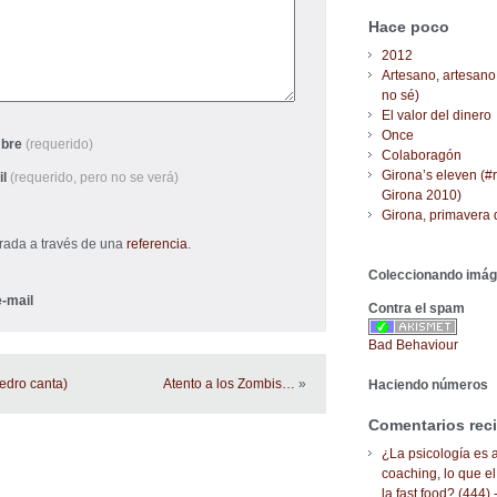
Hace poco
2012
Artesano, artesano
no sé)
El valor del dinero
Once
bre
(requerido)
Colaboragón
Girona’s eleven (#
il
(requerido, pero no se verá)
Girona 2010)
Girona, primavera 
trada a través de una
referencia
.
Coleccionando imá
-mail
Contra el spam
Bad Behaviour
edro canta)
Atento a los Zombis…
»
Haciendo números
Comentarios rec
¿La psicología es a
coaching, lo que el
la fast food? (444) 