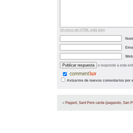
Un poco de HTML está bien
Nom
Ema
Web
o responde a esta en
Avisarme de nuevos comentarios por e
«
Pagant, Sant Pere canta (pagando, San P