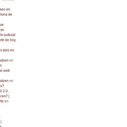
seo en
elona de
que
 se
ón judicial
rtir de hoy,
os pies en
atzen
en
n
io web
atzen
en
as?
ó 2.0,
ces? |
tir
en
s
|
s