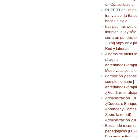
en
Consultolabia
RUPERT en
Un pa
tranvía por la Barc
hace un siglo
Las páginas web 
infrinjan la ley sólo
cerrarán por decisi
- Blog Adpv
en
A pa
Red y Libertad
A horas de meter l
el agua |
enredando+korapil
Modo vacacional o
Formación y espac
complementario |
enredando+korapil
¿Estudias o trabaj
Administración 1.0 
¿Cueces o Enrique
Aprender y Compar
Sobre la (difícil)
Administración 2.0
Buscando recurso
pedagógicos (FF2) 
Personas y Equipo