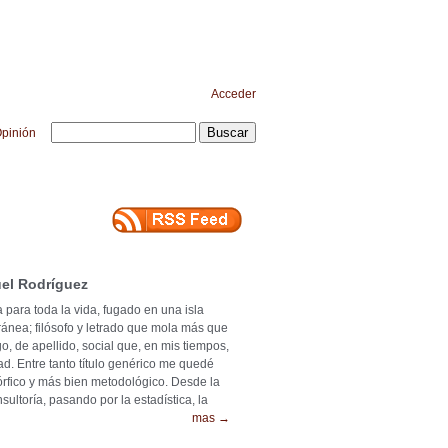
Acceder
pinión
el Rodríguez
 para toda la vida, fugado en una isla
ránea; filósofo y letrado que mola más que
o, de apellido, social que, en mis tiempos,
ad. Entre tanto título genérico me quedé
mórfico y más bien metodológico. Desde la
ultoría, pasando por la estadística, la
mas →