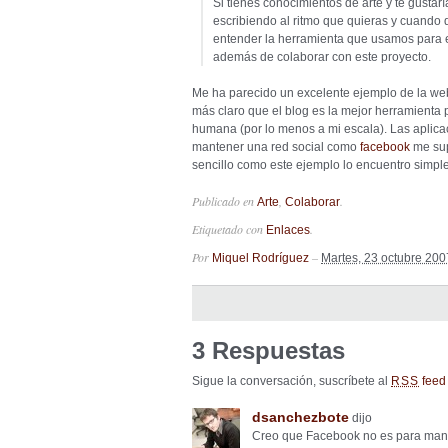
Si tienes conocimientos de arte y te gustarí
escribiendo al ritmo que quieras y cuando 
entender la herramienta que usamos para el
además de colaborar con este proyecto.
Me ha parecido un excelente ejemplo de la web 
más claro que el blog es la mejor herramienta
humana (por lo menos a mi escala). Las aplica
mantener una red social como
facebook
me sup
sencillo como este ejemplo lo encuentro simp
Publicado en
,
.
Arte
Colaborar
Etiquetado con
.
Enlaces
Por
–
Miquel Rodríguez
Martes, 23 octubre 200
3 Respuestas
Sigue la conversación, suscríbete al
feed 
RSS
dsanchezbote
dijo
Creo que Facebook no es para mante