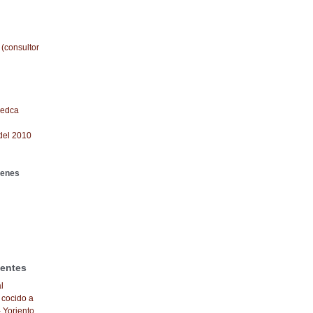
 (consultor
redca
del 2010
genes
ientes
l
 cocido a
- Yoriento