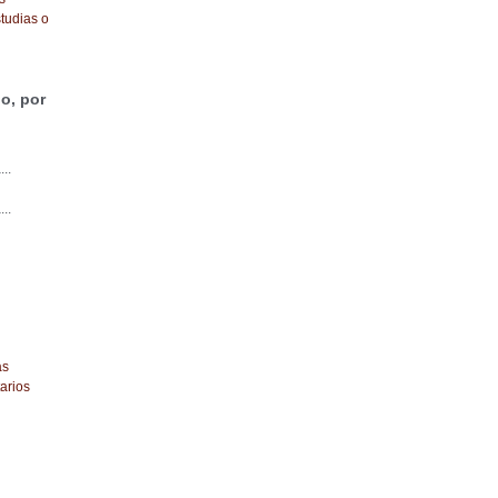
tudias o
o, por
...
...
as
arios