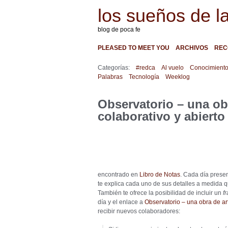
los sueños de l
blog de poca fe
PLEASED TO MEET YOU
ARCHIVOS
REC
Categorías:
#redca
Al vuelo
Conocimient
Palabras
Tecnología
Weeklog
Observatorio – una obr
colaborativo y abierto
encontrado en
Libro de Notas
. Cada día prese
te explica cada uno de sus detalles a medida q
También te ofrece la posibilidad de incluir un
f
día y el enlace a
Observatorio – una obra de art
recibir nuevos colaboradores: