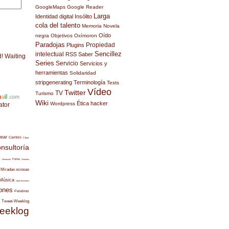
GoogleMaps
Google Reader
Larga
Identidad digital
Insólito
cola del talento
Memoria
Novela
Oído
negra
Objetivos
Oxímoron
Paradojas
Propiedad
Plugins
Sencillez
intelectual
RSS
Saber
d! Waiting
Series
Servicio
Servicios y
herramientas
Solidaridad
stripgenerating
Terminología
Tests
Vídeo
Twitter
TV
Turismo
Wiki
Ética hacker
Wordpress
ator
uear
Cambio
Citas
nsultoría
s
Fotos
Formación
Historias
Miradas ociosas
Música
Open Business
ones
Palabras
Tweet-Weeklog
eeklog