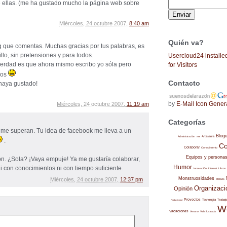
 ellas. (me ha gustado mucho la página web sobre
Miércoles, 24 octubre 2007,
8:40 am
Quién va?
g que comentas. Muchas gracias por tus palabras, es
lo, sin pretensiones y para todos.
Usercloud24 installe
 verdad es que ahora mismo escribo yo sóla pero
for Visitors
yos
Contacto
haya gustado!
by
E-Mail Icon Gener
Miércoles, 24 octubre 2007,
11:19 am
Categorías
e me superan. Tu idea de facebook me lleva a un
Blog
Administración
Artesanía
Arte
.
Co
Colaborar
Conocimiento
Equipos y persona
ión. ¿Sola? ¡Vaya empuje! Ya me gustaría colaborar,
Humor
 con conocimientos ni con tiempo suficiente.
Internet
Libros
Innovación
Monstruosidades
Miércoles, 24 octubre 2007,
12:37 pm
Método
Organizaci
Opinión
Proyectos
Trabajo
Tecnología
Productividad
W
Vacaciones
Verano
Vida ilustrada