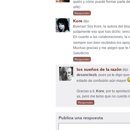
quién y cómo puede formar parte de
arte)
Responder
Kore
dijo
Buenas! Soy Kore, la autora del blo
justamente eso que has dicho: sencil
En cuanto a las colaboraciones, la
siempre son bien recibidos los apo
Muchas gracias y me alegro que te 
Saludicos
Responder
los sueños de la razón
dijo
desanchezb
, pues ya te digo qu
estado de confusión aún mayor
Gracias a ti,
Kore
, por tu aportac
ya, pero me temo que no cuento ni
Responder
Publica una respuesta