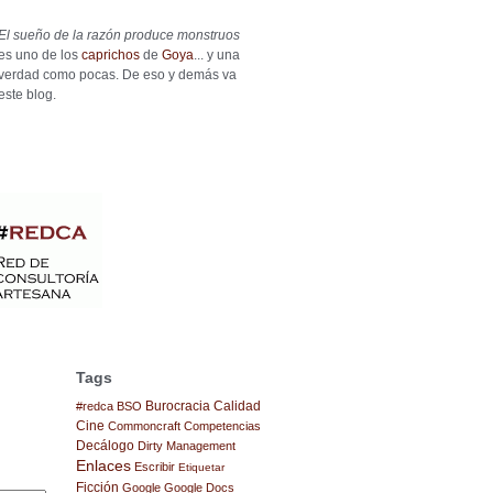
El sueño de la razón produce monstruos
es uno de los
caprichos
de
Goya
... y una
verdad como pocas. De eso y demás va
este blog.
Tags
Burocracia
Calidad
#redca
BSO
Cine
Commoncraft
Competencias
Decálogo
Dirty Management
Enlaces
Escribir
Etiquetar
Ficción
Google
Google Docs