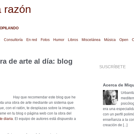
a razón
OPILANDO
o
Consultoría
En red
Fotos
Humor
Libros
Miscelánea
Música
Open
O
a de arte al día: blog
SUSCRÍBETE
Acerca de Miqu
Urbanita
Hay que recomendar este blog que he
mediter
nta una obra de arte mediante un sistema que
psicólog
ue, con el ratón, te desplazas sobre la imagen.
era una especialid
rame
en tu blog o página web con la obra del
con un perfil poli
e diaria
. El equipo de autores está dispuesto a
enseñanza a la cons
creación de [...]