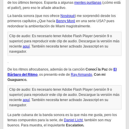
de los últimos tiempos. Espanta a algunas
mentes puritanas
(¡cómo está
el patio!), pero eso le añade atractivo.
La banda sonora (que nos ofrece
Noséqué
) me sorprendió desde los
primeros capítulos ¿Que hacía
Benny Moré
en una serie USA? pues
redondear la ambientación de Miami magistralmente.
Clip de audio: Es necesario tener Adobe Flash Player (versión 9 o
superior) para reproducir este clip de audio. Descargue la versión más
reciente
aquí
. También necesita tener activado Javascript en su
navegador.
.
De los ritmos afrocubanos, además de la canción
Conocí la Paz
de
El
Bárbaro del Ritmo
, os presento este de
Ray Armando
,
Con mi
Guaguanco.
Clip de audio: Es necesario tener Adobe Flash Player (versión 9 o
superior) para reproducir este clip de audio. Descargue la versión más
reciente
aquí
. También necesita tener activado Javascript en su
navegador.
La parte cubana de la banda sonora es la que más me gusta, pero los
temas compuestos para la serie, de
Daniel Licht
, también son muy
buenos. Para muestra, el inquietante
Escalation.