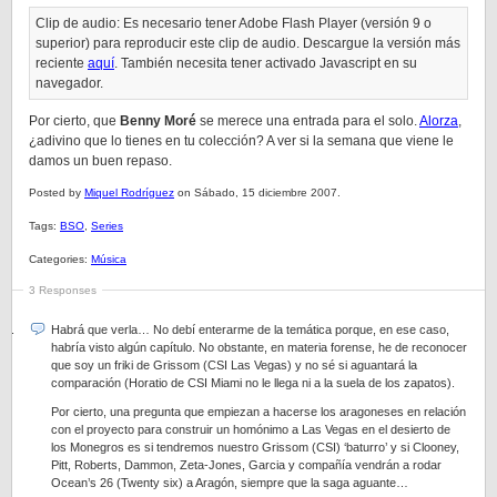
Clip de audio: Es necesario tener Adobe Flash Player (versión 9 o
superior) para reproducir este clip de audio. Descargue la versión más
reciente
aquí
. También necesita tener activado Javascript en su
navegador.
Por cierto, que
Benny Moré
se merece una entrada para el solo.
Alorza
,
¿adivino que lo tienes en tu colección? A ver si la semana que viene le
damos un buen repaso.
Posted by
Miquel Rodríguez
on Sábado, 15 diciembre 2007.
Tags:
BSO
,
Series
Categories:
Música
3 Responses
Habrá que verla… No debí enterarme de la temática porque, en ese caso,
habría visto algún capítulo. No obstante, en materia forense, he de reconocer
que soy un friki de Grissom (CSI Las Vegas) y no sé si aguantará la
comparación (Horatio de CSI Miami no le llega ni a la suela de los zapatos).
Por cierto, una pregunta que empiezan a hacerse los aragoneses en relación
con el proyecto para construir un homónimo a Las Vegas en el desierto de
los Monegros es si tendremos nuestro Grissom (CSI) ‘baturro’ y si Clooney,
Pitt, Roberts, Dammon, Zeta-Jones, Garcia y compañía vendrán a rodar
Ocean’s 26 (Twenty six) a Aragón, siempre que la saga aguante…