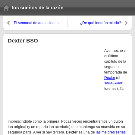
los sueños de la razón
El semanal de anotaciones
¿De qué tendrán miedo?
(otoño 07, 13º domingo)
Dexter BSO
Ayer noche vi
el último
capítulo de la
segunda
temporada de
Dexter
(el
serial-killer
forense). Tan
imprescindible como la primera. Pocas veces encontraremos un guión
tan original (y un reparto tan acertado) que mantenga su maestría en su
segunda parte. A ver si hay tercera.
Dexter
es una de
las mejores series