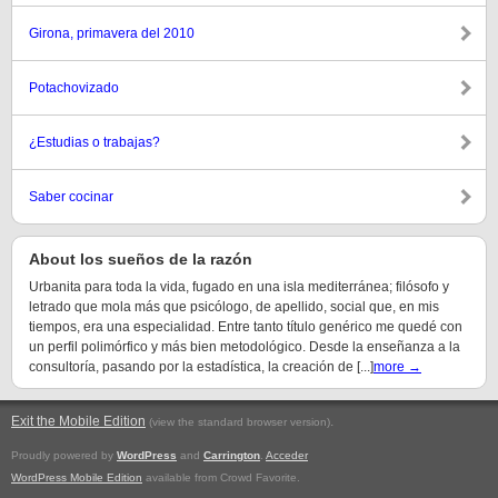
Girona, primavera del 2010
Potachovizado
¿Estudias o trabajas?
Saber cocinar
About los sueños de la razón
Urbanita para toda la vida, fugado en una isla mediterránea; filósofo y
letrado que mola más que psicólogo, de apellido, social que, en mis
tiempos, era una especialidad. Entre tanto título genérico me quedé con
un perfil polimórfico y más bien metodológico. Desde la enseñanza a la
consultoría, pasando por la estadística, la creación de [...]
more →
Exit the Mobile Edition
.
(view the standard browser version)
Proudly powered by
WordPress
and
Carrington
.
Acceder
WordPress Mobile Edition
available from Crowd Favorite.