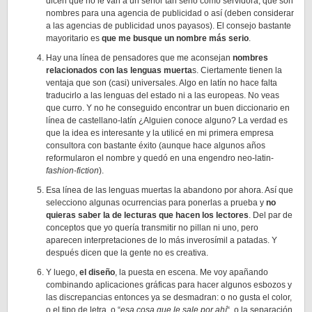
dicen que no le van a un señor tan serio como servidora, que son
nombres para una agencia de publicidad o así (deben considerar
a las agencias de publicidad unos payasos). El consejo bastante
mayoritario es
que me busque un nombre más serio
.
Hay una línea de pensadores que me aconsejan
nombres
relacionados con las lenguas muerta
s. Ciertamente tienen la
ventaja que son (casi) universales. Algo en latín no hace falta
traducirlo a las lenguas del estado ni a las europeas. No veas
que curro. Y no he conseguido encontrar un buen diccionario en
línea de castellano-latín ¿Alguien conoce alguno? La verdad es
que la idea es interesante y la utilicé en mi primera empresa
consultora con bastante éxito (aunque hace algunos años
reformularon el nombre y quedó en una engendro neo-latin-
fashion-fiction
).
Esa línea de las lenguas muertas la abandono por ahora. Así que
selecciono algunas ocurrencias para ponerlas a prueba y
no
quieras saber la de lecturas que hacen los lectores
. Del par de
conceptos que yo quería transmitir no pillan ni uno, pero
aparecen interpretaciones de lo más inverosímil a patadas. Y
después dicen que la gente no es creativa.
Y luego,
el diseño
, la puesta en escena. Me voy apañando
combinando aplicaciones gráficas para hacer algunos esbozos y
las discrepancias entonces ya se desmadran: o no gusta el color,
o el tipo de letra, o “
esa cosa que le sale por ahí
“, o la separación