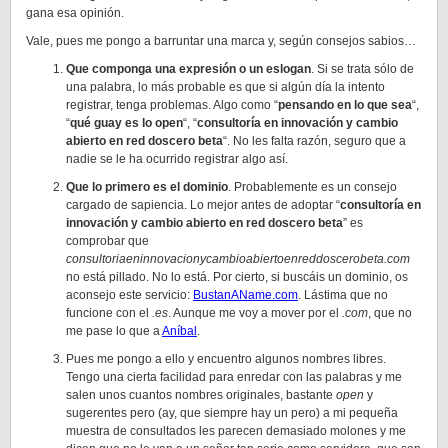
gana esa opinión.
Vale, pues me pongo a barruntar una marca y, según consejos sabios…
Que componga una expresión o un eslogan
. Si se trata sólo de
una palabra, lo más probable es que si algún día la intento
registrar, tenga problemas. Algo como “
pensando en lo que sea
“,
“
qué guay es lo open
“, “
consultoría en innovación y cambio
abierto en red doscero beta
“. No les falta razón, seguro que a
nadie se le ha ocurrido registrar algo así.
Que lo primero es el dominio
. Probablemente es un consejo
cargado de sapiencia. Lo mejor antes de adoptar “
consultoría en
innovación y cambio abierto en red doscero beta
” es
comprobar que
consultoriaeninnovacionycambioabiertoenreddoscerobeta.com
no está pillado. No lo está. Por cierto, si buscáis un dominio, os
aconsejo este servicio:
BustanAName.com
. Lástima que no
funcione con el
.es
. Aunque me voy a mover por el
.com
, que no
me pase lo que a
Aníbal
.
Pues me pongo a ello y encuentro algunos nombres libres.
Tengo una cierta facilidad para enredar con las palabras y me
salen unos cuantos nombres originales, bastante
open
y
sugerentes pero (ay, que siempre hay un pero) a mi pequeña
muestra de consultados les parecen demasiado molones y me