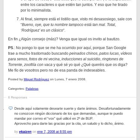
entre los caracteres o que estén tan juntos. Y eso que he tirado
por lo minimalista.
Al final, siempre está el listillo que, visto mi desasosiego, sale con
“
Bueno, oye, que tu nombre tampoco está tan mal. Total,
‘Rodríguez’ es un clásico
“.
En fin ¿Algún consejo (más)? Venga que igual os invito al bautizo.
PS
.: No pongo lo que se me ha ocurrido por aquí, porque San Google
trae a mucho trastornado buscando
peinados chinos
,
patos lucas
,
vídeos
para senos
,
fotos de mi vecina
,
inducciones al suicidio
,
ringtones de
Torrente
,
zoofilía con vaca
y qué sé yo qué ¿Qué queréis que os diga?
Me fío de vosotros pero no de esa panda de indeseables.
Posted by
Miquel Rodríguez
on Lunes, 7 enero 2008.
Categories:
Palabras
6 Responses
Desde aquí solamente desearte suerte y darte ánimos. Desafortunadamente
no conozcon ningún diccionario de los que demandas, aunque te puedo
mandar por correo el “vox” qué utilicé en 2º de BUP.
Aprovecho para darte las gracias por la cita, un saludo y lo dicho, ánimo.
by
ekaizen
on
ene 7, 2008 at 8:55 pm