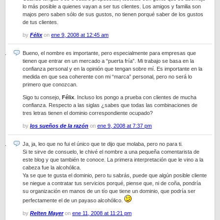
lo más posible a quienes vayan a ser tus clientes. Los amigos y familia son
majos pero saben sólo de sus gustos, no tienen porqué saber de los gustos
de tus clientes.
by
Félix
on
ene 9, 2008 at 12:45 am
Bueno, el nombre es importante, pero especialmente para empresas que
tienen que entrar en un mercado a “puerta fría”. Mi trabajo se basa en la
confianza personal y en la opinión que tengan sobre mí. Es importante en la
medida en que sea coherente con mi “marca” personal, pero no será lo
primero que conozcan.
Sigo tu consejo,
Félix
. Incluso los pongo a prueba con clientes de mucha
confianza. Respecto a las siglas ¿sabes que todas las combinaciones de
tres letras tienen el dominio correspondiente ocupado?
by
los sueños de la razón
on
ene 9, 2008 at 7:37 pm
Ja, ja, leo que no fui el único que te dijo que molaba, pero no para ti.
Si te sirve de consuelo, le chivé el nombre a una pequeña comentarista de
este blog y que también te conoce. La primera interpretación que le vino a la
cabeza fue la alcohólica.
Ya se que te gusta el dominio, pero tu sabrás, puede que algún posible cliente
se niegue a contratar tus servicios porqué, piense que, ni de coña, pondría
su organización en manos de un tío que tiene un dominio, que podría ser
perfectamente el de un payaso alcohólico.
by
Relten Mayer
on
ene 11, 2008 at 11:21 pm