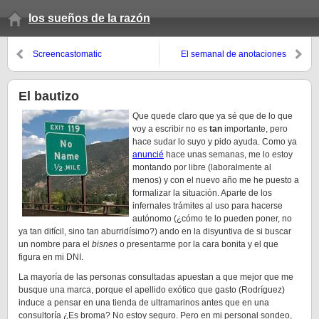
los sueños de la razón
Screencastomatic
El semanal de anotaciones
(invierno 08, 1er domingo)
El bautizo
Que quede claro que ya sé que de lo que
voy a escribir no es
tan
importante, pero
hace sudar lo suyo y pido ayuda. Como ya
anuncié
hace unas semanas, me lo estoy
montando por libre (laboralmente al
menos) y con el nuevo año me he puesto a
formalizar la situación. Aparte de los
infernales trámites al uso para hacerse
autónomo (¿cómo te lo pueden poner, no
ya tan difícil, sino tan aburridísimo?) ando en la disyuntiva de si buscar
un nombre para el
bisnes
o presentarme por la cara bonita y el que
figura en mi DNI.
La mayoría de las personas consultadas apuestan a que mejor que me
busque una marca, porque el apellido exótico que gasto (Rodríguez)
induce a pensar en una tienda de ultramarinos antes que en una
consultoría ¿Es broma? No estoy seguro. Pero en mi personal sondeo,