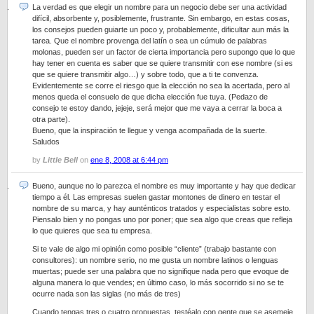
La verdad es que elegir un nombre para un negocio debe ser una actividad
difícil, absorbente y, posiblemente, frustrante. Sin embargo, en estas cosas,
los consejos pueden guiarte un poco y, probablemente, dificultar aun más la
tarea. Que el nombre provenga del latín o sea un cúmulo de palabras
molonas, pueden ser un factor de cierta importancia pero supongo que lo que
hay tener en cuenta es saber que se quiere transmitir con ese nombre (si es
que se quiere transmitir algo…) y sobre todo, que a ti te convenza.
Evidentemente se corre el riesgo que la elección no sea la acertada, pero al
menos queda el consuelo de que dicha elección fue tuya. (Pedazo de
consejo te estoy dando, jejeje, será mejor que me vaya a cerrar la boca a
otra parte).
Bueno, que la inspiración te llegue y venga acompañada de la suerte.
Saludos
by
Little Bell
on
ene 8, 2008 at 6:44 pm
Bueno, aunque no lo parezca el nombre es muy importante y hay que dedicar
tiempo a él. Las empresas suelen gastar montones de dinero en testar el
nombre de su marca, y hay aunténticos tratados y especialistas sobre esto.
Piensalo bien y no pongas uno por poner; que sea algo que creas que refleja
lo que quieres que sea tu empresa.
Si te vale de algo mi opinión como posible “cliente” (trabajo bastante con
consultores): un nombre serio, no me gusta un nombre latinos o lenguas
muertas; puede ser una palabra que no signifique nada pero que evoque de
alguna manera lo que vendes; en último caso, lo más socorrido si no se te
ocurre nada son las siglas (no más de tres)
Cuando tengas tres o cuatro propuestas, testéalo con gente que se asemeje