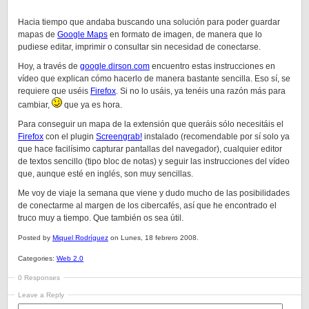
Hacia tiempo que andaba buscando una solución para poder guardar
mapas de
Google Maps
en formato de imagen, de manera que lo
pudiese editar, imprimir o consultar sin necesidad de conectarse.
Hoy, a través de
google.dirson.com
encuentro estas instrucciones en
vídeo que explican cómo hacerlo de manera bastante sencilla. Eso sí, se
requiere que uséis
Firefox
. Si no lo usáis, ya tenéis una razón más para
cambiar,
que ya es hora.
Para conseguir un mapa de la extensión que queráis sólo necesitáis el
Firefox
con el plugin
Screengrab!
instalado (recomendable por sí solo ya
que hace facilísimo capturar pantallas del navegador), cualquier editor
de textos sencillo (tipo bloc de notas) y seguir las instrucciones del vídeo
que, aunque esté en inglés, son muy sencillas.
Me voy de viaje la semana que viene y dudo mucho de las posibilidades
de conectarme al margen de los cibercafés, así que he encontrado el
truco muy a tiempo. Que también os sea útil.
Posted by
Miquel Rodríguez
on Lunes, 18 febrero 2008.
Categories:
Web 2.0
0 Responses
Leave a Reply