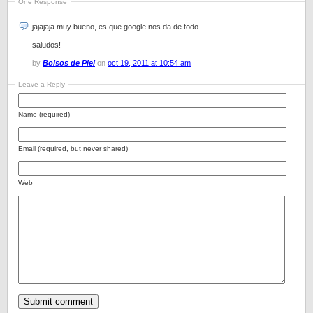
One Response
jajajaja muy bueno, es que google nos da de todo
saludos!
by
Bolsos de Piel
on
oct 19, 2011 at 10:54 am
Leave a Reply
Name (required)
Email (required, but never shared)
Web