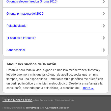
Girona’s eleven (#redca Girona 2010)
Girona, primavera del 2010
Potachovizado
¿Estudias o trabajas?
Saber cocinar
About los sueños de la razón
Urbanita para toda la vida, fugado en una isla mediterránea; filósofo y
letrado que mola más que psicólogo, de apellido, social que, en mis
tiempos, era una especialidad. Entre tanto título genérico me quedé con
un perfil polimórfico y más bien metodológico. Desde la enseñanza a la
consultoría, pasando por la estadística, la creación de [...]
more →
Exit the Mobile Edition
.
(view the standard browser version)
Proudly powered by
WordPress
and
Carrington
.
Acceder