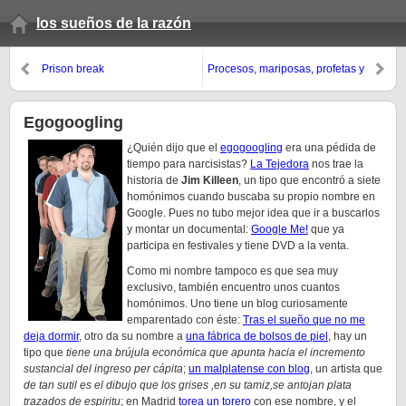
los sueños de la razón
Prison break
Procesos, mariposas, profetas y
Heisenberg
Egogoogling
¿Quién dijo que el
egogoogling
era una pédida de
tiempo para narcisistas?
La Tejedora
nos trae la
historia de
Jim Killeen
, un tipo que encontró a siete
homónimos cuando buscaba su propio nombre en
Google. Pues no tubo mejor idea que ir a buscarlos
y montar un documental:
Google Me!
que ya
participa en festivales y tiene DVD a la venta.
Como mi nombre tampoco es que sea muy
exclusivo, también encuentro unos cuantos
homónimos. Uno tiene un blog curiosamente
emparentado con éste:
Tras el sueño que no me
deja dormir
, otro da su nombre a
una fábrica de bolsos de piel
, hay un
tipo que
tiene una brújula económica que apunta hacia el incremento
sustancial del ingreso per cápita
;
un malplatense con blog
, un artista que
de tan sutil es el dibujo que los grises ,en su tamiz,se antojan plata
trazados de espiritu
; en Madrid
torea un torero
con ese nombre, y el