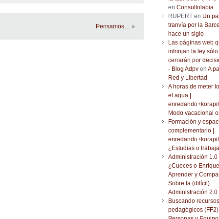
en
Consultolabia
RUPERT en
Un pa
tranvía por la Barc
Pensamos…
»
hace un siglo
Las páginas web 
infrinjan la ley sólo
cerrarán por decisi
- Blog Adpv
en
A pa
Red y Libertad
A horas de meter l
el agua |
enredando+korapil
Modo vacacional o
Formación y espac
complementario |
enredando+korapil
¿Estudias o trabaj
Administración 1.0 
¿Cueces o Enrique
Aprender y Compar
Sobre la (difícil)
Administración 2.0
Buscando recurso
pedagógicos (FF2) 
Personas y Equipo