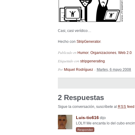
Casi, casi verídico…
Hecho con
StripGenerator
.
Publicado en
,
,
.
Humor
Organizaciones
Web 2.0
Etiquetado con
.
stripgenerating
Por
–
Miquel Rodríguez
Martes, 6 mayo 2008
2 Respuestas
Sigue la conversación, suscríbete al
feed 
RSS
Luis-tic616
dijo
LOL!!! Me encanta lo del cubo encim
Responder