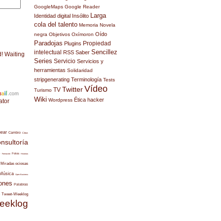
GoogleMaps
Google Reader
Larga
Identidad digital
Insólito
cola del talento
Memoria
Novela
Oído
negra
Objetivos
Oxímoron
Paradojas
Propiedad
Plugins
Sencillez
intelectual
RSS
Saber
d! Waiting
Series
Servicio
Servicios y
herramientas
Solidaridad
stripgenerating
Terminología
Tests
Vídeo
Twitter
TV
Turismo
Wiki
Ética hacker
Wordpress
ator
uear
Cambio
Citas
nsultoría
s
Fotos
Formación
Historias
Miradas ociosas
Música
Open Business
ones
Palabras
Tweet-Weeklog
eeklog