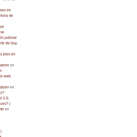
seo en
elona de
que
 se
ón judicial
rtir de hoy,
os pies en
atzen
en
n
io web
atzen
en
as?
ó 2.0,
ces? |
tir
en
s
|
s