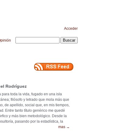
Acceder
pinión
el Rodríguez
 para toda la vida, fugado en una isla
ránea; filósofo y letrado que mola más que
o, de apellido, social que, en mis tiempos,
ad. Entre tanto título genérico me quedé
mórfico y más bien metodológico. Desde la
ultoría, pasando por la estadística, la
mas →