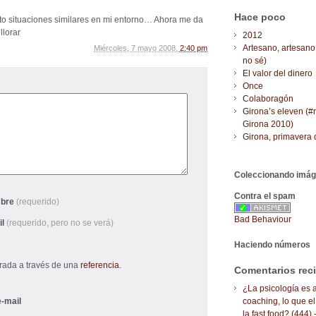
Hace poco
sto situaciones similares en mi entorno… Ahora me da
llorar
2012
Artesano, artesano
Miércoles, 7 mayo 2008,
2:40 pm
no sé)
El valor del dinero
Once
Colaboragón
Girona’s eleven (#
Girona 2010)
Girona, primavera 
Coleccionando imá
Contra el spam
bre
(requerido)
Bad Behaviour
il
(requerido, pero no se verá)
Haciendo números
trada a través de una
referencia
.
Comentarios rec
¿La psicología es a
-mail
coaching, lo que el
la fast food? (444) 