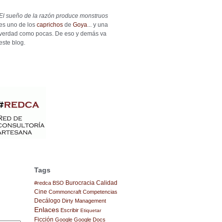
El sueño de la razón produce monstruos
es uno de los
caprichos
de
Goya
... y una
verdad como pocas. De eso y demás va
este blog.
Tags
Burocracia
Calidad
#redca
BSO
Cine
Commoncraft
Competencias
Decálogo
Dirty Management
Enlaces
Escribir
Etiquetar
Ficción
Google
Google Docs