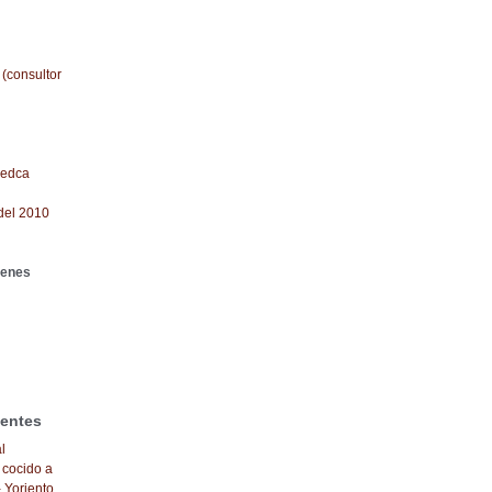
 (consultor
redca
del 2010
genes
ientes
l
 cocido a
- Yoriento