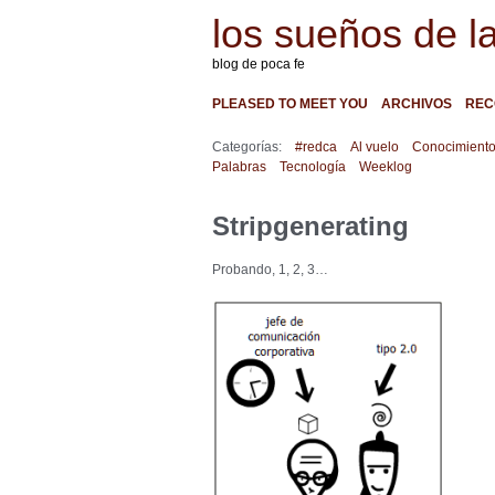
los sueños de l
blog de poca fe
PLEASED TO MEET YOU
ARCHIVOS
REC
Categorías:
#redca
Al vuelo
Conocimient
Palabras
Tecnología
Weeklog
Stripgenerating
Probando, 1, 2, 3…