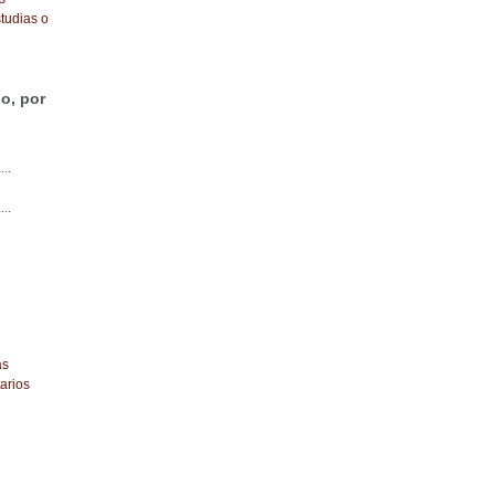
tudias o
o, por
...
...
as
arios