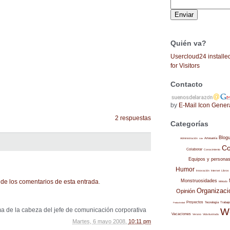
Quién va?
Usercloud24 installe
for Visitors
Contacto
by
E-Mail Icon Gener
2 respuestas
Categorías
Blog
Administración
Artesanía
Arte
Co
Colaborar
Conocimiento
Equipos y persona
Humor
Internet
Libros
Innovación
de los comentarios de esta entrada
.
Monstruosidades
Método
Organizaci
Opinión
Proyectos
Trabajo
Tecnología
Productividad
a de la cabeza del jefe de comunicación corporativa
W
Vacaciones
Verano
Vida ilustrada
Martes, 6 mayo 2008,
10:11 pm