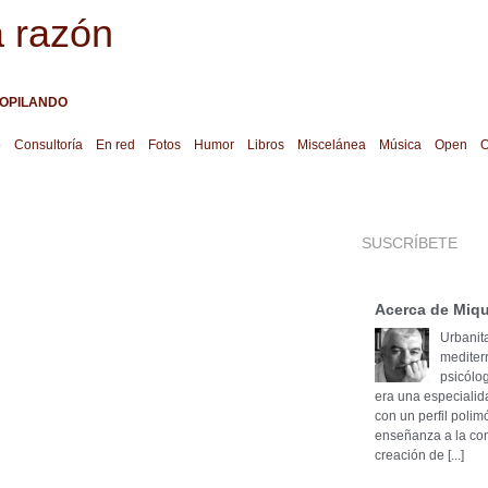
a razón
OPILANDO
o
Consultoría
En red
Fotos
Humor
Libros
Miscelánea
Música
Open
O
SUSCRÍBETE
Acerca de Miqu
Urbanita
mediter
psicólog
era una especialid
con un perfil poli
enseñanza a la cons
creación de [...]