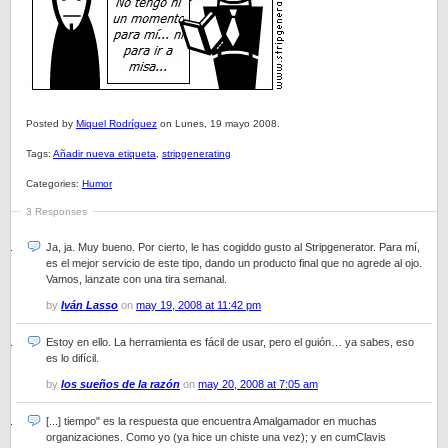
Posted by
Miquel Rodríguez
on Lunes, 19 mayo 2008.
Tags:
Añadir nueva etiqueta
,
stripgenerating
Categories:
Humor
3 Responses
Ja, ja. Muy bueno. Por cierto, le has cogiddo gusto al Stripgenerator. Para mí,
es el mejor servicio de este tipo, dando un producto final que no agrede al ojo.
Vamos, lanzate con una tira semanal.
by
Iván Lasso
on
may 19, 2008 at 11:42 pm
Estoy en ello. La herramienta es fácil de usar, pero el guión… ya sabes, eso
es lo difícil.
by
los sueños de la razón
on
may 20, 2008 at 7:05 am
[...] tiempo" es la respuesta que encuentra Amalgamador en muchas
organizaciones. Como yo (ya hice un chiste una vez); y en cumClavis