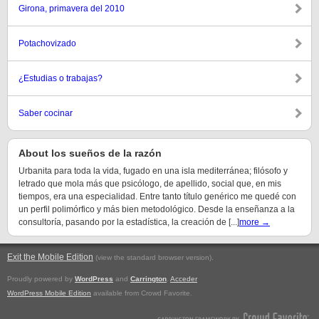
Girona, primavera del 2010
Potachovizado
¿Estudias o trabajas?
Saber cocinar
About los sueños de la razón
Urbanita para toda la vida, fugado en una isla mediterránea; filósofo y
letrado que mola más que psicólogo, de apellido, social que, en mis
tiempos, era una especialidad. Entre tanto título genérico me quedé con
un perfil polimórfico y más bien metodológico. Desde la enseñanza a la
consultoría, pasando por la estadística, la creación de [...]
more →
Exit the Mobile Edition
.
(view the standard browser version)
Proudly powered by
WordPress
and
Carrington
.
Acceder
WordPress Mobile Edition
available from Crowd Favorite.