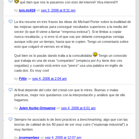
qué bien que nos lo pasamos con esto del intenné! Viva intenné!!!
by
luis.tic616
on
sep 3, 2008 at 8:31 pm
La tira resume en tres frases las ideas de Michael Porter sobre la inutilidad de
las mejoras operativas para conseguir resultados superiores a la media del
sector (lo que él viene a llamar “empresa exitosa”). Si te limitas a copiar
nunca resaltarás; y si eres tú el que vas por delante conseguiras ventaja
aunque sólo por un tiempo, hasta que te copien. Tengo un comentario sobre
esto que colgaré el viernes en el blog.
Qué bien os lo pasáis dando tralla a la consultolabia
Tengo un conocido
que trabaja en una de esas “companies” (empieza por A y tiene dos ces
seguidas) y cuando está entre sus “peers” usa una palabra en inglés de
cada dos. Es muy cool
by
Félix
on
sep 4, 2008 at 2:04 am
Al final depende del color del cristal con que lo mires. Buenas o malas
prácticas, mejor nos quedamos con la interpretación y análisis que de ello
hagamos.
by
Julen Iturbe-Ormaetxe
on
sep 4, 2008 at 6:01 am
Siempre he asociado lo de
best practices
a
benchmarking
, algo que con las
teorías de calidad de los 80 pasó de ser muy cutre (“espionaje industrial”) a
muy
fashion
.
by
josempelaez
on
sep 4, 2008 at 12:07 pm