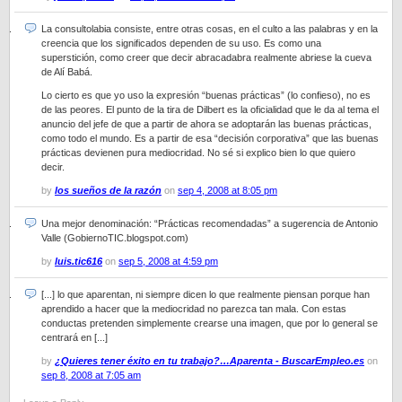
La consultolabia consiste, entre otras cosas, en el culto a las palabras y en la
creencia que los significados dependen de su uso. Es como una
superstición, como creer que decir abracadabra realmente abriese la cueva
de Alí Babá.
Lo cierto es que yo uso la expresión “buenas prácticas” (lo confieso), no es
de las peores. El punto de la tira de Dilbert es la oficialidad que le da al tema el
anuncio del jefe de que a partir de ahora se adoptarán las buenas prácticas,
como todo el mundo. Es a partir de esa “decisión corporativa” que las buenas
prácticas devienen pura mediocridad. No sé si explico bien lo que quiero
decir.
by
los sueños de la razón
on
sep 4, 2008 at 8:05 pm
Una mejor denominación: “Prácticas recomendadas” a sugerencia de Antonio
Valle (GobiernoTIC.blogspot.com)
by
luis.tic616
on
sep 5, 2008 at 4:59 pm
[...] lo que aparentan, ni siempre dicen lo que realmente piensan porque han
aprendido a hacer que la mediocridad no parezca tan mala. Con estas
conductas pretenden simplemente crearse una imagen, que por lo general se
centrará en [...]
by
¿Quieres tener éxito en tu trabajo?…Aparenta - BuscarEmpleo.es
on
sep 8, 2008 at 7:05 am