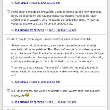
by
luis.tic616
on
sep 3, 2008 at 1:32 pm
Ponlo en un contexto de innovación, y a mí la tira me parece muy adecuada.
Estoy de acuerdo en que hay que copiar las mejores maneras de hacer
(¡cómo evito el palabro!), pero no deja de ser poco innovador… y muchas
veces es una excusa para no pensar un poco más.
by
los sueños de la razón
on
sep 3, 2008 at 1:52 pm
Ahí te doy la razón Miguel. En ese contexto la tira toma otra sentido.
Se me ha ocurrido algo perverso y es que el palabro lleva una paradoja
asociada: utilizar las palabras “Best Practice” se podría considerar que fue
en sí mismo una “Best Practice” en el sector (o industria nunca mejor dicho je
je) de la consultoría… hasta que todo el mundo consultoril empezó a hacerlo,
con lo que utilizarlas pasó -como la tira ilustra- a ser de “mediocres”.
Y por cierto, a las palabras “Innovación” y “abierto/a” les está pasando lo
mismo – todo el mundo es ya innovador y abierto –> esto da para un post,
no?
by
luis.tic616
on
sep 3, 2008 at 6:56 pm
¡Ep! Un momento, que yo no soy abierto vulgar, yo soy
open
, que aún hay
clases,
bro
by
los sueños de la razón
on
sep 3, 2008 at 7:34 pm