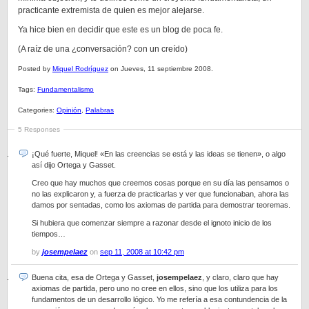
practicante extremista de quien es mejor alejarse.
Ya hice bien en decidir que este es un blog de poca fe.
(A raíz de una ¿conversación? con un creído)
Posted by
Miquel Rodríguez
on Jueves, 11 septiembre 2008.
Tags:
Fundamentalismo
Categories:
Opinión
,
Palabras
5 Responses
¡Qué fuerte, Miquel! «En las creencias se está y las ideas se tienen», o algo
así dijo Ortega y Gasset.
Creo que hay muchos que creemos cosas porque en su día las pensamos o
no las explicaron y, a fuerza de practicarlas y ver que funcionaban, ahora las
damos por sentadas, como los axiomas de partida para demostrar teoremas.
Si hubiera que comenzar siempre a razonar desde el ignoto inicio de los
tiempos…
by
josempelaez
on
sep 11, 2008 at 10:42 pm
Buena cita, esa de Ortega y Gasset,
josempelaez
, y claro, claro que hay
axiomas de partida, pero uno no cree en ellos, sino que los utiliza para los
fundamentos de un desarrollo lógico. Yo me refería a esa contundencia de la