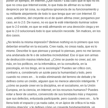
poner un ejemplo, en Internet ¿Qué haces? Está claro que el tipo no es
que no crea que Internet existe, lo que trata de afirmar es su total
desprecio por tal cosa, su orgullosa ignorancia de su funcionamiento y
su militante alejamiento de todo lo que tenga que ver con Internet. El
caso, antónimo, del creyente es el de quien afirma creer, pongamos por
caso, en lo 2.0. De nuevo, no es que te esté intentando iluminar sobre
que lo 2.0 existe, es que se está afirmando en una devoción ciega y en
que lo 2.0 solucionará todo lo que solución necesite. Sin matices, en los
dos casos.
¿No tenéis la misma impresión?
Believe nothing
es lo primero que nos
deberían enseñar en la escuela. Cree nada, no creas nada, que es lo
mismo. Describe lo que piensas y porqué lo piensas, pero no me lances
una andanada de fe o de soberbia incredulidad. Eso sí que son armas
de destrucción masiva intelectual. ¿Cómo se puede no creer, así, sin
más, en los políticos, en la informática, en la consultoría, en la
psicología, en los blogs, en la sociología? Puedes ser crítico con,
contrario a, considerarlo un azote para la humanidad y todo, pero
cuando no crees en… lo estás eliminando del terreno de debate y te
defines como un creído, alguien que no merece atención inteligente. Y
¿cómo se puede creer en la disciplina, en el socialismo, en la Unión
Europea, en la ciencia, en Internet, en los recursos humanos? Puedes
estar a favor de usarlos, convencido de sus bondades más y mayores
que sus defectos, entusiasta participante, pero cuando crees en… tu fe
llena todo el espacio y ya nada cabe, ni un ápice de crítica ni la más
mínima objeción; y te defines cómo un creyente fundamentalista, un