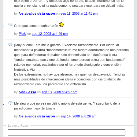
expresión creer en… y después algo concreto, usable, instrumental, en lo
que la creencia no pinta nada como no sea para eso, para no debatir más.
by
los sueños de la razón
on
sep 11, 2008 at 11:41 pm
Creo que tienes mucha razón
.
by
Iñaki
on
sep 12, 2008 at 4:49 pm
¡Muy bueno! Esta me la guardo. Excelente razonamiento. Por cierto, al
mencionar la palabra “fundamentalista” me hiciste acordarme de una persona
que, para defenderse de haber sido denominado así, decía que él era
“fundamentalista, que viene de fundamento, porque opina con fundamento”
(cito de memoria), pasándose por el forro todo diccionario y convención
lingüistica. Aigh…
De los extremistas no hay que alejarse, hay que huir despavorido. Tendrás
más posibilidades de intercambiar ideas y opiniones con cierto atisbo de
razonamiento con una pared que con extremista.
by
Iván Lasso
on
sep 13, 2008 at 4:57 am
Me alegro que no sea un delirio mío lo de esta gente. Y suscribo lo de la
pared como mejor tertuliana.
by
los sueños de la razón
on
sep 14, 2008 at 8:26 am
Leave a Reply