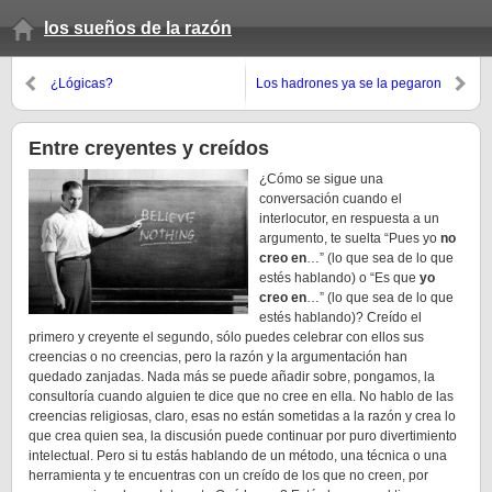
los sueños de la razón
¿Lógicas?
Los hadrones ya se la pegaron
Entre creyentes y creídos
¿Cómo se sigue una
conversación cuando el
interlocutor, en respuesta a un
argumento, te suelta “Pues yo
no
creo en
…” (lo que sea de lo que
estés hablando) o “Es que
yo
creo en
…” (lo que sea de lo que
estés hablando)? Creído el
primero y creyente el segundo, sólo puedes celebrar con ellos sus
creencias o no creencias, pero la razón y la argumentación han
quedado zanjadas. Nada más se puede añadir sobre, pongamos, la
consultoría cuando alguien te dice que no cree en ella. No hablo de las
creencias religiosas, claro, esas no están sometidas a la razón y crea lo
que crea quien sea, la discusión puede continuar por puro divertimiento
intelectual. Pero si tu estás hablando de un método, una técnica o una
herramienta y te encuentras con un creído de los que no creen, por