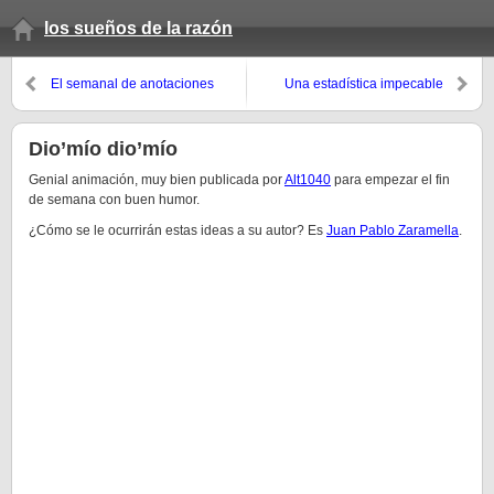
los sueños de la razón
El semanal de anotaciones
Una estadística impecable
(otoño 2008, 1er domingo)
Dio’mío dio’mío
Genial animación, muy bien publicada por
Alt1040
para empezar el fin
de semana con buen humor.
¿Cómo se le ocurrirán estas ideas a su autor? Es
Juan Pablo Zaramella
.