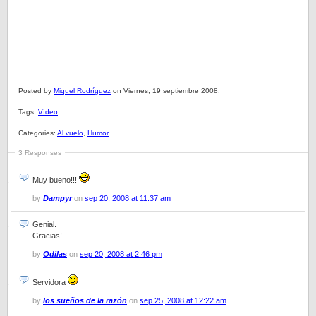
Posted by
Miquel Rodríguez
on Viernes, 19 septiembre 2008.
Tags:
Vídeo
Categories:
Al vuelo
,
Humor
3 Responses
Muy bueno!!!
by
Dampyr
on
sep 20, 2008 at 11:37 am
Genial.
Gracias!
by
Odilas
on
sep 20, 2008 at 2:46 pm
Servidora
by
los sueños de la razón
on
sep 25, 2008 at 12:22 am