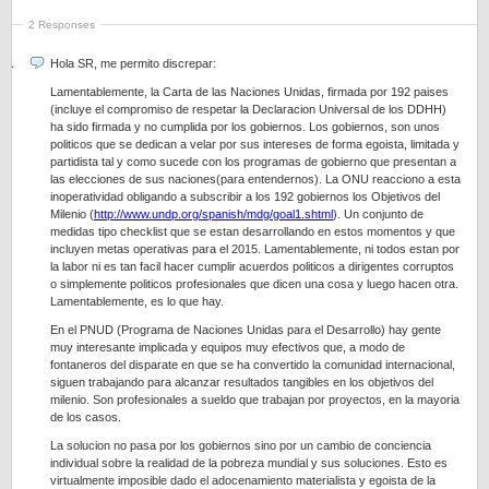
2 Responses
Hola SR, me permito discrepar:
Lamentablemente, la Carta de las Naciones Unidas, firmada por 192 paises
(incluye el compromiso de respetar la Declaracion Universal de los DDHH)
ha sido firmada y no cumplida por los gobiernos. Los gobiernos, son unos
politicos que se dedican a velar por sus intereses de forma egoista, limitada y
partidista tal y como sucede con los programas de gobierno que presentan a
las elecciones de sus naciones(para entendernos). La ONU reacciono a esta
inoperatividad obligando a subscribir a los 192 gobiernos los Objetivos del
Milenio (
http://www.undp.org/spanish/mdg/goal1.shtml
). Un conjunto de
medidas tipo checklist que se estan desarrollando en estos momentos y que
incluyen metas operativas para el 2015. Lamentablemente, ni todos estan por
la labor ni es tan facil hacer cumplir acuerdos politicos a dirigentes corruptos
o simplemente politicos profesionales que dicen una cosa y luego hacen otra.
Lamentablemente, es lo que hay.
En el PNUD (Programa de Naciones Unidas para el Desarrollo) hay gente
muy interesante implicada y equipos muy efectivos que, a modo de
fontaneros del disparate en que se ha convertido la comunidad internacional,
siguen trabajando para alcanzar resultados tangibles en los objetivos del
milenio. Son profesionales a sueldo que trabajan por proyectos, en la mayoria
de los casos.
La solucion no pasa por los gobiernos sino por un cambio de conciencia
individual sobre la realidad de la pobreza mundial y sus soluciones. Esto es
virtualmente imposible dado el adocenamiento materialista y egoista de la