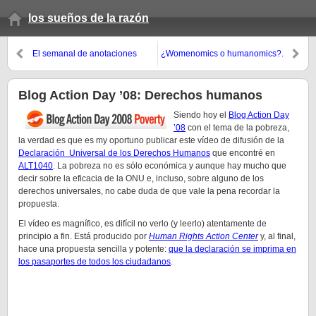
los sueños de la razón
El semanal de anotaciones
¿Womenomics o humanomics?.
(otoño 2008, 5º domingo)
UPDATE ’08 y las dudas que me
corroen
Blog Action Day ’08: Derechos humanos
Siendo hoy el
Blog Action Day
’08
con el tema de la pobreza,
la verdad es que es my oportuno publicar este vídeo de difusión de la
Declaración Universal de los Derechos Humanos
que encontré en
ALT1040
. La pobreza no es sólo económica y aunque hay mucho que
decir sobre la eficacia de la ONU e, incluso, sobre alguno de los
derechos universales, no cabe duda de que vale la pena recordar la
propuesta.
El vídeo es magnífico, es difícil no verlo (y leerlo) atentamente de
principio a fin. Está producido por
Human Rights Action Center
y, al final,
hace una propuesta sencilla y potente:
que la declaración se imprima en
los pasaportes de todos los ciudadanos
.