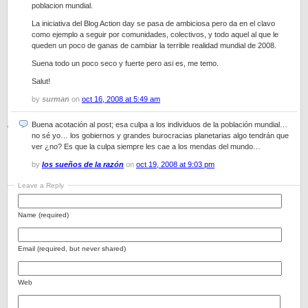
poblacion mundial.
La iniciativa del Blog Action day se pasa de ambiciosa pero da en el clavo
como ejemplo a seguir por comunidades, colectivos, y todo aquel al que le
queden un poco de ganas de cambiar la terrible realidad mundial de 2008.
Suena todo un poco seco y fuerte pero asi es, me temo.
Salut!
by
surman
on
oct 16, 2008 at 5:49 am
Buena acotación al post; esa culpa a los individuos de la población mundial…
no sé yo… los gobiernos y grandes burocracias planetarias algo tendrán que
ver ¿no? Es que la culpa siempre les cae a los mendas del mundo…
by
los sueños de la razón
on
oct 19, 2008 at 9:03 pm
Leave a Reply
Name (required)
Email (required, but never shared)
Web