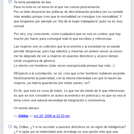
Te tenía pendiente de leer.
Para mi este es un tema en el que me cuesta posicionarme.
Por un lado desprecio las políticas de discriminación positiva (en su sentido
más amplio) porque creo que la normalidad se consigue con normalidad. Y
que tengamos por ejemplo un “día de la mujer trabajadora” pues no es muy
normal.
Por otro, soy consciente, como cualquiera que no sea un cretino, que hay
mucho por hacer para conseguir todo lo que escribes y referencias.
Las mujeres son un colectivo que la economía y la sociedad no se puede
permitir despreciar, pero hay talentos y miserias en ambos sexos (a veces
me he alegrado de ver a mujeres en puestos directivos y al poco tiempo
sentir vergüenza de género).
Lo mismo con hombres (más veces avergonzada porque hay más ;-(
REspecto a la conciliación, no sé, creo que si los hombres hubieran asumido
históricamente la paternidad, con la misma intensidad con que lo hacen las
mujeres, ya habría guarderías por todas partes, no?
En fin, que esto es cosa de todos. Lo que me da miedo de lo que referencias
es que se nos considere un activo económico en potencia y no que se vea el
tema como una natural necesidad de integración y convivencia.
Un wome-abrazo
by
Odilas
on
oct 18, 2008 at 10:23 pm
Ay, Odilas, ¿Y si no acceder a puestos directivos es un signo de inteligencia?
¿Y si optar por la maternidad ante el trabajo es una opción más que una