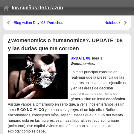
los sueños de la razón
Blog Action Day ’08: Derechos
Notebook
humanos
¿Womenomics o humanomics?. UPDATE ’08
y las dudas que me corroen
UPDATE 08
. Idea 3:
Womenomics
.
La tesis principal consiste en
reafirmar que la presencia de las
mujeres en los puestos ejecutivos
y en las áreas de decisión
económica no es un tema de
género
, sino un tema
económico
.
Así que vamos a tomárnoslo en serio que, a ver si nos enteramos, es un
tema
E-CO-NO-MI-CO
y no una cosa
progre
ni un lujo ético. Señores
encorbatados, consejeros míos, sepan ustedes que un 50% del talento
humano está en las mujeres: esa masa laboral, ese recurso humano
(oxímoron), ese capital viviente que aún no han sido capaces de
explotar como se debe.