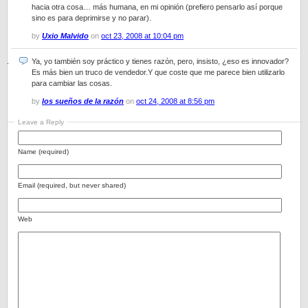
hacia otra cosa… más humana, en mi opinión (prefiero pensarlo así porque
sino es para deprimirse y no parar).
by
Uxio Malvido
on
oct 23, 2008 at 10:04 pm
Ya, yo también soy práctico y tienes razón, pero, insisto, ¿eso es innovador?
Es más bien un truco de vendedor.Y que coste que me parece bien utilizarlo
para cambiar las cosas.
by
los sueños de la razón
on
oct 24, 2008 at 8:56 pm
Leave a Reply
Name (required)
Email (required, but never shared)
Web