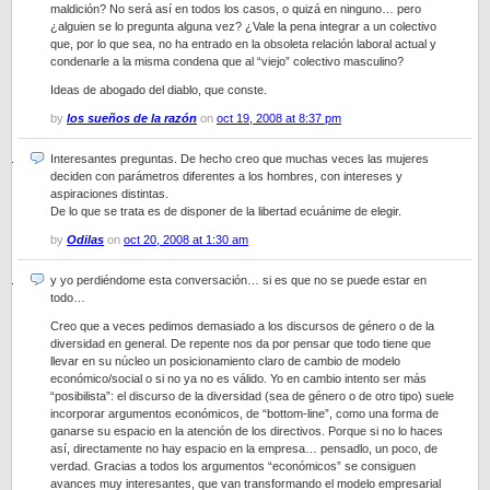
maldición? No será así en todos los casos, o quizá en ninguno… pero
¿alguien se lo pregunta alguna vez? ¿Vale la pena integrar a un colectivo
que, por lo que sea, no ha entrado en la obsoleta relación laboral actual y
condenarle a la misma condena que al “viejo” colectivo masculino?
Ideas de abogado del diablo, que conste.
by
los sueños de la razón
on
oct 19, 2008 at 8:37 pm
Interesantes preguntas. De hecho creo que muchas veces las mujeres
deciden con parámetros diferentes a los hombres, con intereses y
aspiraciones distintas.
De lo que se trata es de disponer de la libertad ecuánime de elegir.
by
Odilas
on
oct 20, 2008 at 1:30 am
y yo perdiéndome esta conversación… si es que no se puede estar en
todo…
Creo que a veces pedimos demasiado a los discursos de género o de la
diversidad en general. De repente nos da por pensar que todo tiene que
llevar en su núcleo un posicionamiento claro de cambio de modelo
económico/social o si no ya no es válido. Yo en cambio intento ser más
“posibilista”: el discurso de la diversidad (sea de género o de otro tipo) suele
incorporar argumentos económicos, de “bottom-line”, como una forma de
ganarse su espacio en la atención de los directivos. Porque si no lo haces
así, directamente no hay espacio en la empresa… pensadlo, un poco, de
verdad. Gracias a todos los argumentos “económicos” se consiguen
avances muy interesantes, que van transformando el modelo empresarial