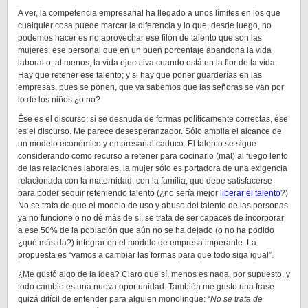
A ver, la competencia empresarial ha llegado a unos límites en los que
cualquier cosa puede marcar la diferencia y lo que, desde luego, no
podemos hacer es no aprovechar ese filón de talento que son las
mujeres; ese personal que en un buen porcentaje abandona la vida
laboral o, al menos, la vida ejecutiva cuando está en la flor de la vida.
Hay que retener ese talento; y si hay que poner guarderías en las
empresas, pues se ponen, que ya sabemos que las señoras se van por
lo de los niños ¿o no?
Ése es el discurso; si se desnuda de formas políticamente correctas, ése
es el discurso. Me parece desesperanzador. Sólo amplia el alcance de
un modelo económico y empresarial caduco. El talento se sigue
considerando como recurso a retener para cocinarlo (mal) al fuego lento
de las relaciones laborales, la mujer sólo es portadora de una exigencia
relacionada con la maternidad, con la familia, que debe satisfacerse
para poder seguir reteniendo talento (¿no sería mejor
liberar el talento
?)
No se trata de que el modelo de uso y abuso del talento de las personas
ya no funcione o no dé más de sí, se trata de ser capaces de incorporar
a ese 50% de la población que aún no se ha dejado (o no ha podido
¿qué más da?) integrar en el modelo de empresa imperante. La
propuesta es “vamos a cambiar las formas para que todo siga igual”.
¿Me gustó algo de la idea? Claro que sí, menos es nada, por supuesto, y
todo cambio es una nueva oportunidad. También me gusto una frase
quizá difícil de entender para alguien monolingüe: “
No se trata de