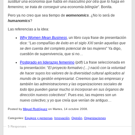
sustituir una economía que habla en masculino por otra que lo haga en
femenino; se trata de conseguir una economía bilingüe
“. Bonita.
Pero ya no creo que sea tiempo de
womenomics
. ¿No lo será de
humanomics
?
Las referencias a la idea:
Why Women Mean Business
, un libro cuya frase de presentación
dice: “
Las compañías de éxito en el siglo XXI serán aquellas que
se den cuenta del completo potencial de las mujeres
” Ya digo,
cuestión de supervivencia, que si no…
Postgrado en liderazgo femenino
(pdf) La frase seleccionada en
la presentación: “
El proyecto formativo (…) nació con la voluntad
de hacer suyos los valores de la diversidad cultural aplicados al
mundo de la gestión empresarial. Creemos que las empresas y
también las administraciones y las organizaciones sociales de
todo tipo pueden ganar mucho si incorporan en sus órganos de
dirección nuevos colectivos
“. Pues eso, las mujeres son un
nuevo colectivo; y yo que creía que venían de antiguo…
Posted by
Miquel Rodríguez
on Martes, 14 octubre 2008.
Categories:
Equipos y personas
,
Innovación
,
Opinión
,
Organizaciones
5 Responses