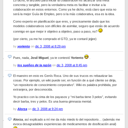
Lo dicho, el anzuelo para iniciar la colaboración es alcanzar una meta
concreta y tangible, pero la verdadera meta es facilitar e invitar a la
colaboración en estos entornos. Como ya he dicho, está claro que esta no
será la mejor Guía de Empleo, pero si la más colaborativa, esa es la idea.
Como experto en planificación que eres, y precisamente dado que los
modelos colaborativos son difíciles de asimilar, seguro que estás de acuerdo
conmigo en que mejor ir objetivo a objetivo, paso a paso, no?
(por cierto, ya me he comprado el GTD, ya te contaré jejjee)
by
yoriento
on
dic 3, 2008 at 8:29 pm
Pues, nada,
José Miguel
, ya te contestó
Yoriento
.
by
los sueños de la razón
on
dic 3, 2008 at 8:45 pm
El maestro en esto es Genís Roca. Uno de sus trucos es rebautizar las
cosas. Por ejemplo, un wiki puede ser, en función de a qué cliente se dirija,
“un repositorio de conocimiento corporativo”. Wiki es palabra prohibida, por
extranjera, por desconocida.
Yo practico con la cinta de los payasos y “mi barba tiene 3 pelos”, evitando
decir barba, tres y pelos. Es una buena gimnasia mental.
by
Alorza
on
dic 3, 2008 at 9:24 pm
Alorza
, así explicado a mí me da más miedo lo del repositorio… (además me
evoca desagradables experiencias de medicamentos de dosificación anal)