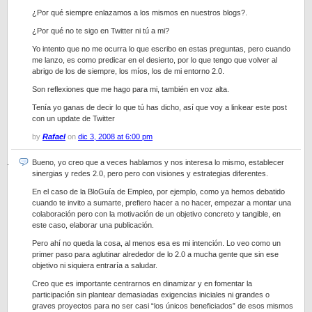
¿Por qué siempre enlazamos a los mismos en nuestros blogs?.
¿Por qué no te sigo en Twitter ni tú a mi?
Yo intento que no me ocurra lo que escribo en estas preguntas, pero cuando
me lanzo, es como predicar en el desierto, por lo que tengo que volver al
abrigo de los de siempre, los míos, los de mi entorno 2.0.
Son reflexiones que me hago para mi, también en voz alta.
Tenía yo ganas de decir lo que tú has dicho, así que voy a linkear este post
con un update de Twitter
by
Rafael
on
dic 3, 2008 at 6:00 pm
Bueno, yo creo que a veces hablamos y nos interesa lo mismo, establecer
sinergias y redes 2.0, pero pero con visiones y estrategias diferentes.
En el caso de la BloGuía de Empleo, por ejemplo, como ya hemos debatido
cuando te invito a sumarte, prefiero hacer a no hacer, empezar a montar una
colaboración pero con la motivación de un objetivo concreto y tangible, en
este caso, elaborar una publicación.
Pero ahí no queda la cosa, al menos esa es mi intención. Lo veo como un
primer paso para aglutinar alrededor de lo 2.0 a mucha gente que sin ese
objetivo ni siquiera entraría a saludar.
Creo que es importante centrarnos en dinamizar y en fomentar la
participación sin plantear demasiadas exigencias iniciales ni grandes o
graves proyectos para no ser casi “los únicos beneficiados” de esos mismos