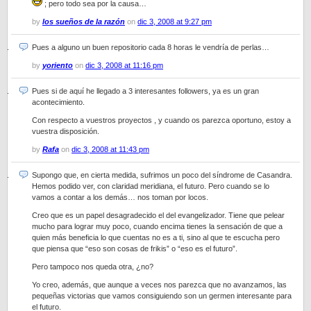
; pero todo sea por la causa…
by
los sueños de la razón
on
dic 3, 2008 at 9:27 pm
Pues a alguno un buen repositorio cada 8 horas le vendría de perlas…
by
yoriento
on
dic 3, 2008 at 11:16 pm
Pues si de aquí he llegado a 3 interesantes followers, ya es un gran
acontecimiento.
Con respecto a vuestros proyectos , y cuando os parezca oportuno, estoy a
vuestra disposición.
by
Rafa
on
dic 3, 2008 at 11:43 pm
Supongo que, en cierta medida, sufrimos un poco del síndrome de Casandra.
Hemos podido ver, con claridad meridiana, el futuro. Pero cuando se lo
vamos a contar a los demás… nos toman por locos.
Creo que es un papel desagradecido el del evangelizador. Tiene que pelear
mucho para lograr muy poco, cuando encima tienes la sensación de que a
quien más beneficia lo que cuentas no es a ti, sino al que te escucha pero
que piensa que “eso son cosas de frikis” o “eso es el futuro”.
Pero tampoco nos queda otra, ¿no?
Yo creo, además, que aunque a veces nos parezca que no avanzamos, las
pequeñas victorias que vamos consiguiendo son un germen interesante para
el futuro.