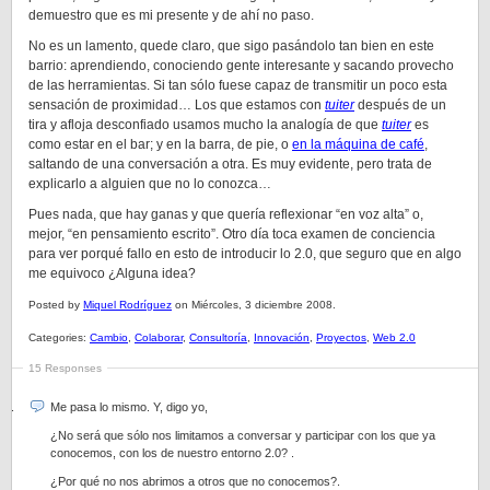
demuestro que es mi presente y de ahí no paso.
No es un lamento, quede claro, que sigo pasándolo tan bien en este
barrio: aprendiendo, conociendo gente interesante y sacando provecho
de las herramientas. Si tan sólo fuese capaz de transmitir un poco esta
sensación de proximidad… Los que estamos con
tuiter
después de un
tira y afloja desconfiado usamos mucho la analogía de que
tuiter
es
como estar en el bar; y en la barra, de pie, o
en la máquina de café
,
saltando de una conversación a otra. Es muy evidente, pero trata de
explicarlo a alguien que no lo conozca…
Pues nada, que hay ganas y que quería reflexionar “en voz alta” o,
mejor, “en pensamiento escrito”. Otro día toca examen de conciencia
para ver porqué fallo en esto de introducir lo 2.0, que seguro que en algo
me equivoco ¿Alguna idea?
Posted by
Miquel Rodríguez
on Miércoles, 3 diciembre 2008.
Categories:
Cambio
,
Colaborar
,
Consultoría
,
Innovación
,
Proyectos
,
Web 2.0
15 Responses
Me pasa lo mismo. Y, digo yo,
¿No será que sólo nos limitamos a conversar y participar con los que ya
conocemos, con los de nuestro entorno 2.0? .
¿Por qué no nos abrimos a otros que no conocemos?.