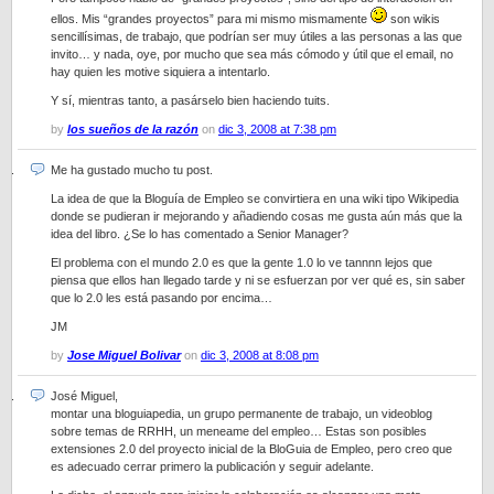
ellos. Mis “grandes proyectos” para mi mismo mismamente
son wikis
sencillísimas, de trabajo, que podrían ser muy útiles a las personas a las que
invito… y nada, oye, por mucho que sea más cómodo y útil que el email, no
hay quien les motive siquiera a intentarlo.
Y sí, mientras tanto, a pasárselo bien haciendo tuits.
by
los sueños de la razón
on
dic 3, 2008 at 7:38 pm
Me ha gustado mucho tu post.
La idea de que la Bloguía de Empleo se convirtiera en una wiki tipo Wikipedia
donde se pudieran ir mejorando y añadiendo cosas me gusta aún más que la
idea del libro. ¿Se lo has comentado a Senior Manager?
El problema con el mundo 2.0 es que la gente 1.0 lo ve tannnn lejos que
piensa que ellos han llegado tarde y ni se esfuerzan por ver qué es, sin saber
que lo 2.0 les está pasando por encima…
JM
by
Jose Miguel Bolivar
on
dic 3, 2008 at 8:08 pm
José Miguel,
montar una bloguiapedia, un grupo permanente de trabajo, un videoblog
sobre temas de RRHH, un meneame del empleo… Estas son posibles
extensiones 2.0 del proyecto inicial de la BloGuia de Empleo, pero creo que
es adecuado cerrar primero la publicación y seguir adelante.