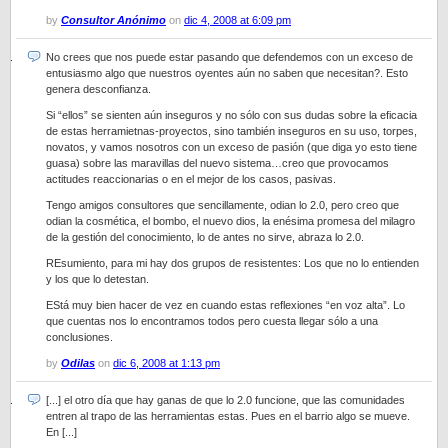
by
Consultor Anónimo
on
dic 4, 2008 at 6:09 pm
No crees que nos puede estar pasando que defendemos con un exceso de
entusiasmo algo que nuestros oyentes aún no saben que necesitan?. Esto
genera desconfianza.
Si “ellos” se sienten aún inseguros y no sólo con sus dudas sobre la eficacia
de estas herramietnas-proyectos, sino también inseguros en su uso, torpes,
novatos, y vamos nosotros con un exceso de pasión (que diga yo esto tiene
guasa) sobre las maravillas del nuevo sistema…creo que provocamos
actitudes reaccionarias o en el mejor de los casos, pasivas.
Tengo amigos consultores que sencillamente, odian lo 2.0, pero creo que
odian la cosmética, el bombo, el nuevo dios, la enésima promesa del milagro
de la gestión del conocimiento, lo de antes no sirve, abraza lo 2.0.
REsumiento, para mi hay dos grupos de resistentes: Los que no lo entienden
y los que lo detestan.
EStá muy bien hacer de vez en cuando estas reflexiones “en voz alta”. Lo
que cuentas nos lo encontramos todos pero cuesta llegar sólo a una
conclusiones.
by
Odilas
on
dic 6, 2008 at 1:13 pm
[...] el otro día que hay ganas de que lo 2.0 funcione, que las comunidades
entren al trapo de las herramientas estas. Pues en el barrio algo se mueve.
En [...]