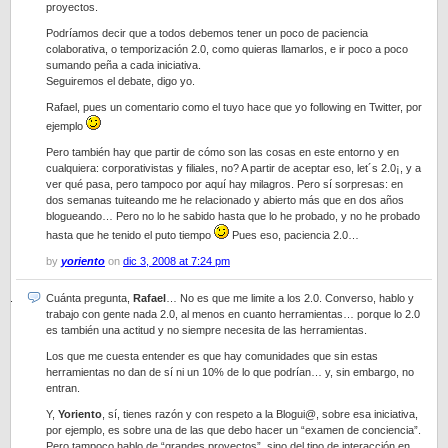
proyectos.
Podríamos decir que a todos debemos tener un poco de paciencia
colaborativa, o temporización 2.0, como quieras llamarlos, e ir poco a poco
sumando peña a cada iniciativa.
Seguiremos el debate, digo yo.
Rafael, pues un comentario como el tuyo hace que yo following en Twitter, por
ejemplo
Pero también hay que partir de cómo son las cosas en este entorno y en
cualquiera: corporativistas y filiales, no? A partir de aceptar eso, let´s 2.0¡, y a
ver qué pasa, pero tampoco por aquí hay milagros. Pero sí sorpresas: en
dos semanas tuiteando me he relacionado y abierto más que en dos años
blogueando… Pero no lo he sabido hasta que lo he probado, y no he probado
hasta que he tenido el puto tiempo
Pues eso, paciencia 2.0…
by
yoriento
on
dic 3, 2008 at 7:24 pm
Cuánta pregunta,
Rafael
… No es que me limite a los 2.0. Converso, hablo y
trabajo con gente nada 2.0, al menos en cuanto herramientas… porque lo 2.0
es también una actitud y no siempre necesita de las herramientas.
Los que me cuesta entender es que hay comunidades que sin estas
herramientas no dan de sí ni un 10% de lo que podrían… y, sin embargo, no
entran.
Y,
Yoriento
, sí, tienes razón y con respeto a la Blogui@, sobre esa iniciativa,
por ejemplo, es sobre una de las que debo hacer un “examen de conciencia”.
Pero tampoco hablo de “grandes proyectos”, sino del tipo de interacción en