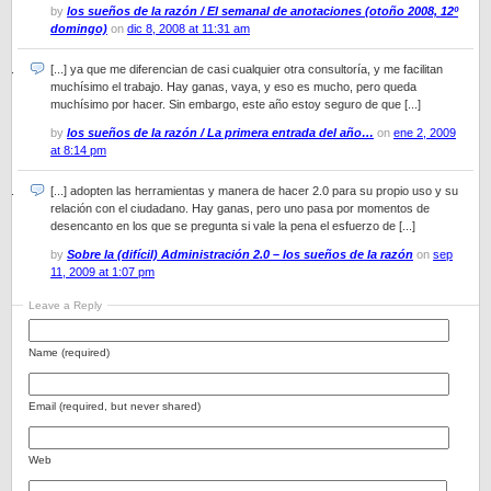
by
los sueños de la razón / El semanal de anotaciones (otoño 2008, 12º
domingo)
on
dic 8, 2008 at 11:31 am
[...] ya que me diferencian de casi cualquier otra consultoría, y me facilitan
muchísimo el trabajo. Hay ganas, vaya, y eso es mucho, pero queda
muchísimo por hacer. Sin embargo, este año estoy seguro de que [...]
by
los sueños de la razón / La primera entrada del año…
on
ene 2, 2009
at 8:14 pm
[...] adopten las herramientas y manera de hacer 2.0 para su propio uso y su
relación con el ciudadano. Hay ganas, pero uno pasa por momentos de
desencanto en los que se pregunta si vale la pena el esfuerzo de [...]
by
Sobre la (difícil) Administración 2.0 – los sueños de la razón
on
sep
11, 2009 at 1:07 pm
Leave a Reply
Name (required)
Email (required, but never shared)
Web