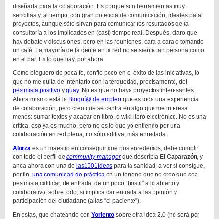
diseñada para la colaboración. Es porque son herramientas muy
sencillas y, al tiempo, con gran potencia de comunicación; ideales para
proyectos, aunque sólo sirvan para comunicar los resultados de la
consultoría a los implicados en (casi) tiempo real. Después, claro que
hay debate y discusiones, pero en las reuniones, cara a cara o tomando
un café. La mayoría de la gente en la red no se siente tan persona como
en el bar. Es lo que hay, por ahora.
Como bloguero de poca fe, confío poco en el éxito de las iniciativas, lo
que no me quita de intentarlo con la terquedad, precisamente, del
pesimista positivo
y
guay
. No es que no haya proyectos interesantes.
Ahora mismo está la
Bloguí@ de empleo
que es toda una experiencia
de colaboración, pero creo que se centra en algo que me interesa
menos: sumar textos y acabar en libro, o wiki-libro electrónico. No es una
crítica, eso ya es mucho, pero no es lo que yo entiendo por una
colaboración en red plena, no sólo aditiva, más enredada.
Alorza
es un maestro en conseguir que nos enredemos, debe cumplir
con todo el perfil de
community manager
que describía
El Caparazón
, y
anda ahora con una de
las1001ideas
para la sanidad, a ver si consigue,
por fin,
una comunidad de práctica
en un terreno que no creo que sea
pesimista calificar, de entrada, de un poco “hostil” a lo abierto y
colaborativo, sobre todo, si implica dar entrada a las opinión y
participación del ciudadano (alias “el paciente”).
En estas, que chateando con
Yoriento
sobre otra idea 2.0 (no será por