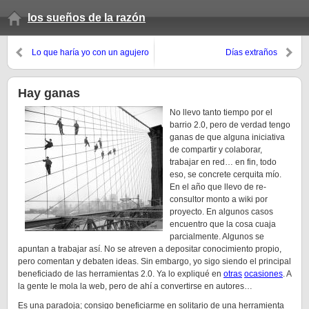
los sueños de la razón
Lo que haría yo con un agujero
Días extraños
así
Hay ganas
No llevo tanto tiempo por el
barrio 2.0, pero de verdad tengo
ganas de que alguna iniciativa
de compartir y colaborar,
trabajar en red… en fin, todo
eso, se concrete cerquita mío.
En el año que llevo de re-
consultor monto a wiki por
proyecto. En algunos casos
encuentro que la cosa cuaja
parcialmente. Algunos se
apuntan a trabajar así. No se atreven a depositar conocimiento propio,
pero comentan y debaten ideas. Sin embargo, yo sigo siendo el principal
beneficiado de las herramientas 2.0. Ya lo expliqué en
otras
ocasiones
. A
la gente le mola la web, pero de ahí a convertirse en autores…
Es una paradoja; consigo beneficiarme en solitario de una herramienta