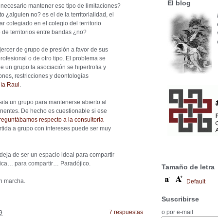
El blog
s necesario mantener ese tipo de limitaciones?
¿alguien no? es el de la territorialidad, el
 colegiado en el colegio del territorio
 de territorios entre bandas ¿no?
jercer de grupo de presión a favor de sus
ofesional o de otro tipo. El problema se
 un grupo la asociación se hipertrofia y
nes, restricciones y deontologías
día Raul
.
cesita un grupo para mantenerse abierto al
nentes. De hecho es cuestionable si ese
reguntábamos respecto a la consultoría
rtida a grupo con intereses puede ser muy
deja de ser un espacio ideal para compartir
tica… para compartir… Paradójico.
Tamaño de letra
en marcha.
Default
Suscribirse
o por e-mail
7 respuestas
9