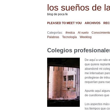
los sueños de l
blog de poca fe
PLEASED TO MEET YOU
ARCHIVOS
REC
Categorías:
#redca
Al vuelo
Conocimient
Palabras
Tecnología
Weeklog
Colegios profesionale
De aquí a un rato
que quiere replant
abandoné mi coleg
me intersaban para
protegiese de intr
requerían para nada
Apunto aquí alguna
de cuestiones que 
Los aspectos más c
los tiempos que co