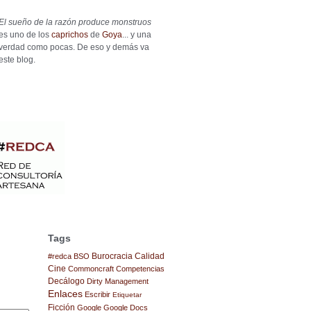
El sueño de la razón produce monstruos
es uno de los
caprichos
de
Goya
... y una
verdad como pocas. De eso y demás va
este blog.
Tags
Burocracia
Calidad
#redca
BSO
Cine
Commoncraft
Competencias
Decálogo
Dirty Management
Enlaces
Escribir
Etiquetar
Ficción
Google
Google Docs