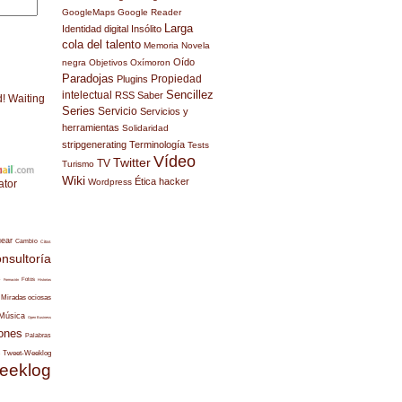
GoogleMaps
Google Reader
Larga
Identidad digital
Insólito
cola del talento
Memoria
Novela
Oído
negra
Objetivos
Oxímoron
Paradojas
Propiedad
Plugins
Sencillez
intelectual
RSS
Saber
d! Waiting
Series
Servicio
Servicios y
herramientas
Solidaridad
stripgenerating
Terminología
Tests
Vídeo
Twitter
TV
Turismo
Wiki
Ética hacker
Wordpress
ator
uear
Cambio
Citas
nsultoría
s
Fotos
Formación
Historias
Miradas ociosas
Música
Open Business
ones
Palabras
Tweet-Weeklog
eeklog