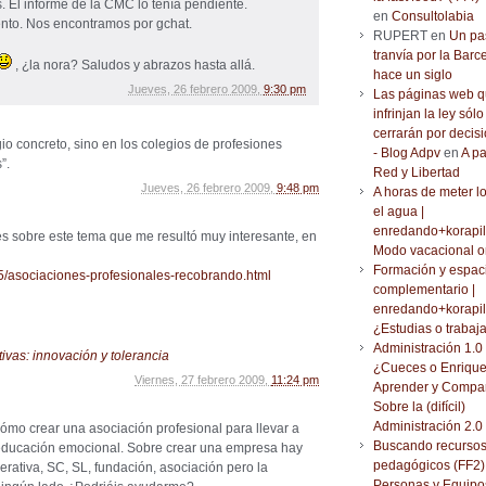
as. El informe de la CMC lo tenía pendiente.
en
Consultolabia
to. Nos encontramos por gchat.
RUPERT en
Un pa
tranvía por la Barc
, ¿la nora? Saludos y abrazos hasta allá.
hace un siglo
Jueves, 26 febrero 2009,
9:30 pm
Las páginas web 
infrinjan la ley sólo
cerrarán por decisi
o concreto, sino en los colegios de profesiones
- Blog Adpv
en
A pa
”.
Red y Libertad
Jueves, 26 febrero 2009,
9:48 pm
A horas de meter l
el agua |
enredando+korapil
 sobre este tema que me resultó muy interesante, en
Modo vacacional o
Formación y espac
05/asociaciones-profesionales-recobrando.html
complementario |
enredando+korapil
¿Estudias o trabaj
Administración 1.0 
ivas: innovación y tolerancia
¿Cueces o Enrique
Viernes, 27 febrero 2009,
11:24 pm
Aprender y Compar
Sobre la (difícil)
Administración 2.0
ómo crear una asociación profesional para llevar a
Buscando recurso
 educación emocional. Sobre crear una empresa hay
pedagógicos (FF2) 
erativa, SC, SL, fundación, asociación pero la
Personas y Equipo