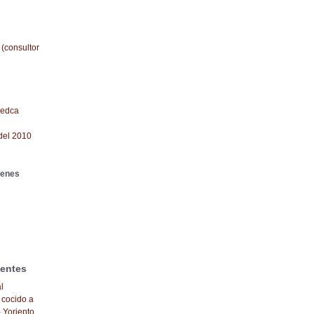
 (consultor
redca
del 2010
genes
ientes
l
 cocido a
- Yoriento