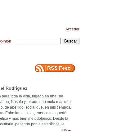
Acceder
pinión
el Rodríguez
 para toda la vida, fugado en una isla
ránea; filósofo y letrado que mola más que
o, de apellido, social que, en mis tiempos,
ad. Entre tanto título genérico me quedé
mórfico y más bien metodológico. Desde la
ultoría, pasando por la estadística, la
mas →