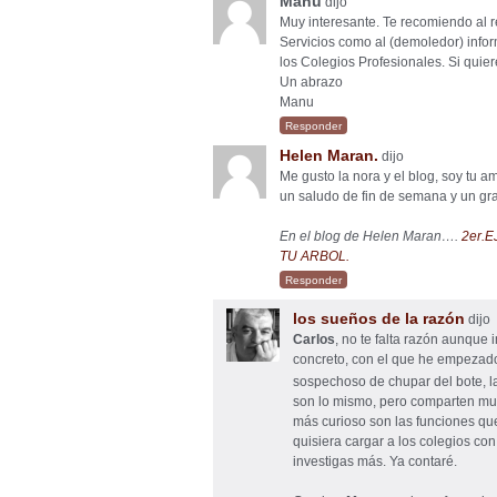
Manu
dijo
Muy interesante. Te recomiendo al r
Servicios como al (demoledor) info
los Colegios Profesionales. Si qui
Un abrazo
Manu
Responder
Helen Maran.
dijo
Me gusto la nora y el blog, soy tu a
un saludo de fin de semana y un gra
En el blog de Helen Maran….
2er.
TU ARBOL.
Responder
los sueños de la razón
dijo
Carlos
, no te falta razón aunque
concreto, con el que he empezado 
sospechoso de chupar del bote, la
son lo mismo, pero comparten muc
más curioso son las funciones que
quisiera cargar a los colegios co
investigas más. Ya contaré.