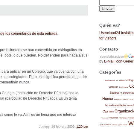
Quién va?
Usercloud24 installe
de los comentarios de esta entrada
.
for Visitors
Contacto
 profesionales se han convertido en chiringuitos en
l bote lo que pueden. No defienden para nada a sus
by
E-Mail Icon Gener
al para aplicar en un Colegio, que ya cuenta con una
Categorías
e sus colegiados. Pero eso significa pérdida de poder
Blog
Administración
Artesanía
Arte
 consentirán nunca.
Co
Colaborar
Conocimiento
n Colegio (institución de Derecho Público) sea lo
Equipos y persona
l (particular, de Derecho Privado). Es un tema
Humor
Internet
Libros
Innovación
Monstruosidades
Método
Organizaci
Opinión
ás cómo te va. A mí es un tema que me interesa
Proyectos
Trabajo
Tecnología
Productividad
W
Vacaciones
Verano
Vida ilustrada
Jueves, 26 febrero 2009,
1:20 pm