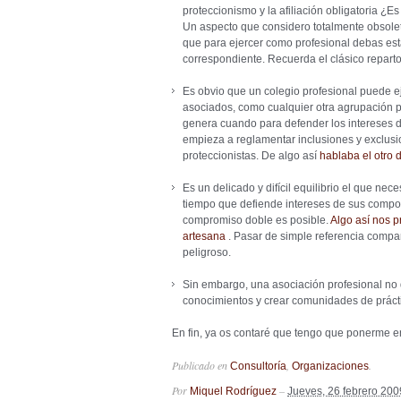
proteccionismo y la afiliación obligatoria ¿E
Un aspecto que considero totalmente obsoleto 
que para ejercer como profesional debas estar
correspondiente. Recuerda el clásico reparto
Es obvio que un colegio profesional puede e
asociados, como cualquier otra agrupación pr
genera cuando para defender los intereses de
empieza a reglamentar inclusiones y exclusio
proteccionistas. De algo así
hablaba el otro 
Es un delicado y difícil equilibrio el que ne
tiempo que defiende intereses de sus compo
compromiso doble es posible.
Algo así nos p
artesana
. Pasar de simple referencia compa
peligroso.
Sin embargo, una asociación profesional no 
conocimientos y crear comunidades de prác
En fin, ya os contaré que tengo que ponerme 
Publicado en
,
.
Consultoría
Organizaciones
Por
–
Miquel Rodríguez
Jueves, 26 febrero 200