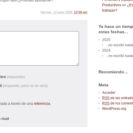
 ningún lado.¿Podriáis ayudarme?
Productivos
en
¿Es
trabajas?
Viernes, 12 junio 2009,
12:58 pm
Ya hace un tiemp
estas fechas...
2025
...no escribí nada
2024
...no escribí nada
Recomiendo…
bre
(requerido)
Meta
il
(requerido, pero no se verá)
Acceder
RSS
de las entrad
RSS
de los coment
trada a través de una
referencia
.
WordPress.org
-mail