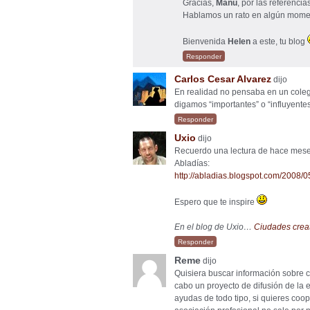
Gracias,
Manu
, por las referenci
Hablamos un rato en algún momen
Bienvenida
Helen
a este, tu blog
Responder
Carlos Cesar Alvarez
dijo
En realidad no pensaba en un colegi
digamos “importantes” o “influyentes
Responder
Uxio
dijo
Recuerdo una lectura de hace meses
Abladías:
http://abladias.blogspot.com/2008/
Espero que te inspire
En el blog de Uxio…
Ciudades creat
Responder
Reme
dijo
Quisiera buscar información sobre c
cabo un proyecto de difusión de la
ayudas de todo tipo, si quieres coop