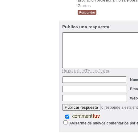
asociación profesional no sale por
Gracias
Responder
Publica una respuesta
Un poco de HTML está bien
Nom
Ema
Web
o responde a esta en
Avisarme de nuevos comentarios por e