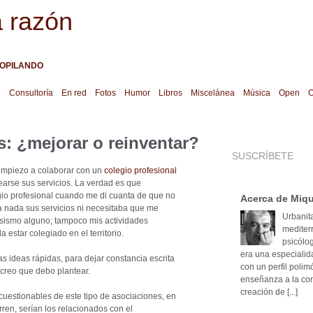
a razón
OPILANDO
o
Consultoría
En red
Fotos
Humor
Libros
Miscelánea
Música
Open
O
s: ¿mejorar o reinventar?
SUSCRÍBETE
 empiezo a colaborar con un
colegio profesional
earse sus servicios. La verdad es que
io profesional cuando me di cuanta de que no
Acerca de Miqu
 nada sus servicios ni necesitaba que me
Urbanita
usismo alguno; tampoco mis actividades
mediter
 estar colegiado en el territorio.
psicólog
era una especialid
s ideas rápidas, para dejar constancia escrita
con un perfil poli
creo que debo plantear.
enseñanza a la cons
creación de [...]
uestionables de este tipo de asociaciones, en
rren, serían los relacionados con el