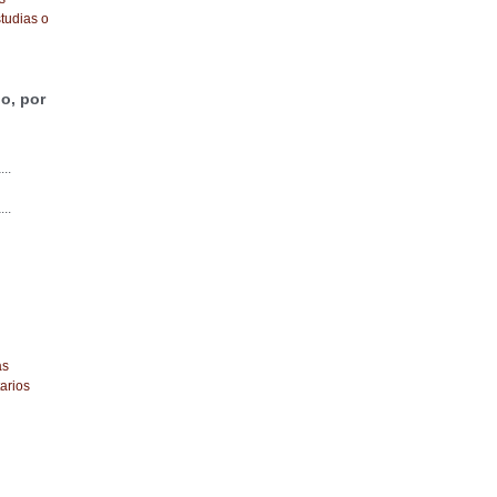
tudias o
o, por
...
...
as
arios