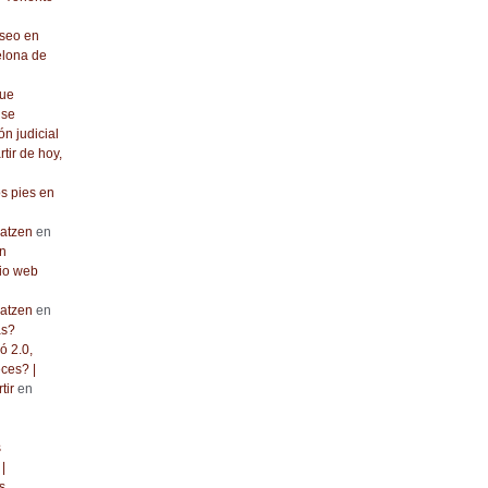
seo en
elona de
que
 se
ón judicial
rtir de hoy,
os pies en
atzen
en
n
io web
atzen
en
as?
ó 2.0,
ces? |
tir
en
s
|
s