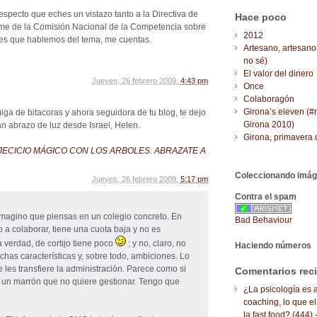
especto que eches un vistazo tanto a la Directiva de
Hace poco
rme de la Comisión Nacional de la Competencia sobre
2012
eres que hablemos del tema, me cuentas.
Artesano, artesano
no sé)
El valor del dinero
Jueves, 26 febrero 2009,
4:43 pm
Once
Colaboragón
Girona’s eleven (#
miga de bitacoras y ahora seguidora de tu blog, te dejo
Girona 2010)
n abrazo de luz desde Israel, Helen.
Girona, primavera 
EJECICIO MÁGICO CON LOS ARBOLES. ABRAZATE A
Coleccionando imá
Jueves, 26 febrero 2009,
5:17 pm
Contra el spam
 imagino que piensas en un colegio concreto. En
Bad Behaviour
a colaborar, tiene una cuota baja y no es
 verdad, de cortijo tiene poco
; y no, claro, no
Haciendo números
has características y, sobre todo, ambiciones. Lo
 les transfiere la administración. Parece como si
Comentarios rec
n un marrón que no quiere gestionar. Tengo que
¿La psicología es a
coaching, lo que el
la fast food? (444) 