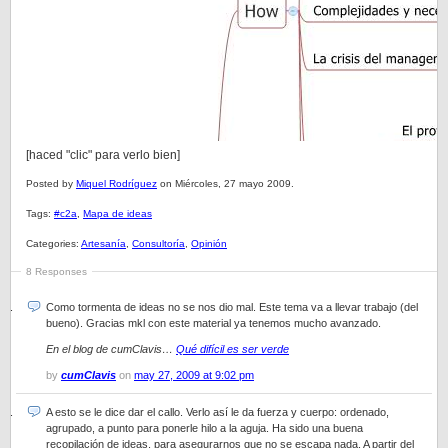
[haced "clic" para verlo bien]
Posted by
Miquel Rodríguez
on Miércoles, 27 mayo 2009.
Tags:
#c2a
,
Mapa de ideas
Categories:
Artesanía
,
Consultoría
,
Opinión
8 Responses
Como tormenta de ideas no se nos dio mal. Este tema va a llevar trabajo (del
bueno). Gracias mkl con este material ya tenemos mucho avanzado.
En el blog de cumClavis…
Qué difícil es ser verde
by
cumClavis
on
may 27, 2009 at 9:02 pm
A esto se le dice dar el callo. Verlo así le da fuerza y cuerpo: ordenado,
agrupado, a punto para ponerle hilo a la aguja. Ha sido una buena
recopilación de ideas, para asegurarnos que no se escapa nada. A partir del