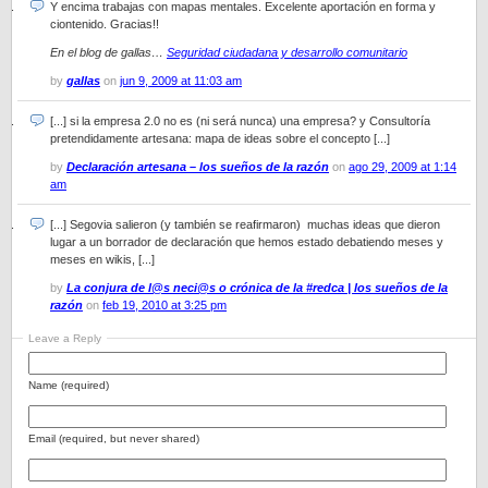
Y encima trabajas con mapas mentales. Excelente aportación en forma y
ciontenido. Gracias!!
En el blog de gallas…
Seguridad ciudadana y desarrollo comunitario
by
gallas
on
jun 9, 2009 at 11:03 am
[...] si la empresa 2.0 no es (ni será nunca) una empresa? y Consultoría
pretendidamente artesana: mapa de ideas sobre el concepto [...]
by
Declaración artesana – los sueños de la razón
on
ago 29, 2009 at 1:14
am
[...] Segovia salieron (y también se reafirmaron) muchas ideas que dieron
lugar a un borrador de declaración que hemos estado debatiendo meses y
meses en wikis, [...]
by
La conjura de l@s neci@s o crónica de la #redca | los sueños de la
razón
on
feb 19, 2010 at 3:25 pm
Leave a Reply
Name (required)
Email (required, but never shared)