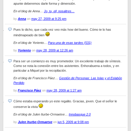
apunte deberemos darle forma y dimensión.
En el blog de Anna…
Jo, tu, ell, nosaltres…
by
Anna
on
may 27, 2009 at 9:25 pm
Pues lo dicho, que cada vez veo más how del bueno. Cómo te lo has
mindmapeado de bien
En el blog de Yoriento…
Para una de esas tardes (531)
by
Yoriento
on
may 28, 2009 at 12:26 am
Para ser un comienzo es muy prometedor. Un excelente trabajo de síntesis.
Como se nota la conexión entre los asistentes. Enhorabuena a todos, y en
particular a Miquel por la recopilación.
En el blog de Francisco Páez…
Gestión de Personas: Las Islas y el Eslabón
Perdido
by
Francisco Páez
on
may 28, 2009 at 1:27 am
Cómo estaba esperando yo este regalito. Gracias, joven. Que el señor le
conserve la vista
En el blog de Julen Iturbe-Ormaetxe…
Innobasque 2.0
by
Julen Iturbe-Ormaetxe
on
jun 5, 2009 at 9:08 pm