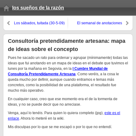
los sueños de la razón
Los sábados, tuitada (30-5-09)
El semanal de anotaciones
(primavera 2009, 10º domingo)
Consultoría pretendidamente artesana: mapa
de ideas sobre el concepto
Pues he sacado un rato para ordenar y agrupar (mínimamente) todas las
ideas que fui anotando en un mapa de ideas en el debate que tuvimos el
lunes por la mañana en Segovia, en la
I Cumbre Mundial de
Consultoría Pretendidamente Artesana
. Como veréis, a la cosa le
queda mucho por definir, aunque cuando entramos e temas más
concretos, como la posibilidad de una plataforma, el resultado fue
mucho más operativo.
En cualquier caso, creo que ese momento era el de la tormenta de
ideas, y no se puede decir que no arreciase.
Venga, aquí lo tenéis. Para quien lo quiera completo (jpg),
este es el
enlace
. Ahora lo meteré en la wiki.
Mis disculpas por lo que se me escapó o por lo que no entendí.