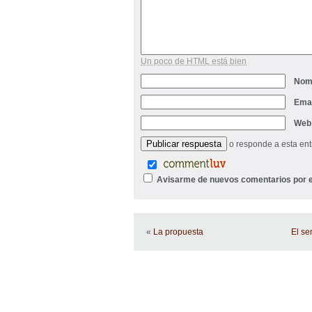
Un poco de HTML está bien
Nom
Ema
Web
o responde a esta en
Avisarme de nuevos comentarios por e
«
La propuesta
El se