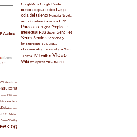
GoogleMaps
Google Reader
Larga
Identidad digital
Insólito
cola del talento
Memoria
Novela
Oído
negra
Objetivos
Oxímoron
Paradojas
Propiedad
Plugins
Sencillez
intelectual
RSS
Saber
d! Waiting
Series
Servicio
Servicios y
herramientas
Solidaridad
stripgenerating
Terminología
Tests
Vídeo
Twitter
TV
Turismo
Wiki
Ética hacker
Wordpress
ator
uear
Cambio
Citas
nsultoría
s
Fotos
Formación
Historias
Miradas ociosas
Música
Open Business
ones
Palabras
Tweet-Weeklog
eeklog