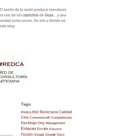
El sueño de la razón produce monstruos
es uno de los
caprichos
de
Goya
... y una
verdad como pocas. De eso y demás va
este blog.
Tags
Burocracia
Calidad
#redca
BSO
Cine
Commoncraft
Competencias
Decálogo
Dirty Management
Enlaces
Escribir
Etiquetar
Ficción
Google
Google Docs