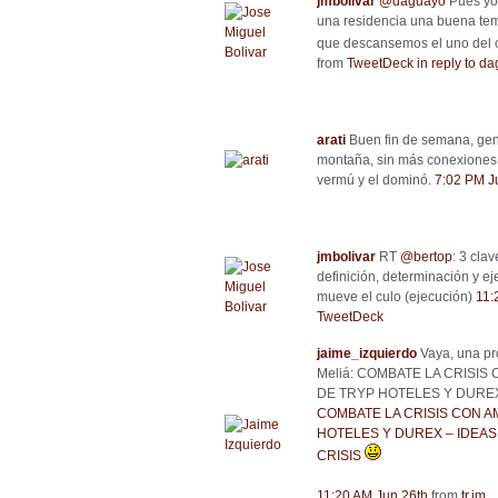
jmbolivar
@daguayo
Pues yo 
una residencia una buena te
que descansemos el uno del 
from
TweetDeck
in reply to d
arati
Buen fin de semana, gent
montaña, sin más conexiones q
vermú y el dominó.
7:02 PM J
jmbolivar
RT
@bertop
: 3 clav
definición, determinación y e
mueve el culo (ejecución)
11:
TweetDeck
jaime_izquierdo
Vaya, una pr
Meliá: COMBATE LA CRISIS
DE TRYP HOTELES Y DURE
COMBATE LA CRISIS CON A
HOTELES Y DUREX – IDEAS
CRISIS
11:20 AM Jun 26th
from
tr.im