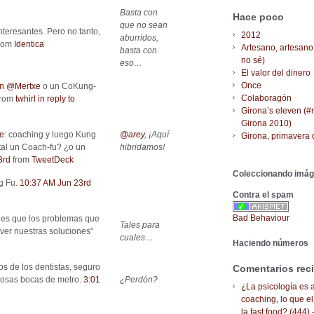
Basta con
Hace poco
que no sean
teresantes. Pero no tanto,
2012
aburridos,
rom
Identica
Artesano, artesano
basta con
no sé)
eso…
El valor del dinero
Once
n
@Mertxe
o un CoKung-
Colaboragón
from
twhirl
in reply to
Girona’s eleven (#
Girona 2010)
e
: coaching y luego Kung
@arey
, ¡Aquí
Girona, primavera 
tal un Coach-fu? ¿o un
hibridamos!
3rd
from
TweetDeck
Coleccionando imá
g Fu.
10:37 AM Jun 23rd
Contra el spam
Bad Behaviour
ees que los problemas que
Tales para
ver nuestras soluciones”
cuales…
Haciendo números
os de los dentistas, seguro
Comentarios rec
iosas bocas de metro.
3:01
¿Perdón?
¿La psicología es a
coaching, lo que el
la fast food? (444) 