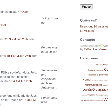
ginas en lata?
¿Quién
Te lo juro: yo
Quién va?
no
Feed
Usercloud24 installe
for Visitors
Contacto
ro
12:53 PM Jun 25th
from
Pero es muy
by
E-Mail Icon Gener
buen tío, e?
teros
10:14 AM Jun 25th
from
Categorías
Blog
Administración
Artesanía
Arte
Co
Se metió en
Colaborar
Conocimiento
élix y soy jefe. -Hola, Félix,
una
Equipos y persona
onocido; tan “nefastos”
Asociación
Humor
Internet
Libros
ecirlo.
1:04 AM Jun 25th
Innovación
de Jefes
Monstruosidades
Método
Anónimos…
Organizaci
Opinión
creer que el hígado de Jobs
Proyectos
Trabajo
Tecnología
Productividad
Pensándolo
W
a de mi iPhone no”.
5:34 PM
Vacaciones
Verano
Vida ilustrada
bien…
op