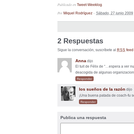
Publicado en
.
Tweet-Weeklog
Por
–
Miquel Rodríguez
Sábado, 27 junio 2009
2 Respuestas
Sigue la conversación, suscríbete al
feed 
RSS
Anna
dijo
El tuit de Félix de “…espera a ver n
deacogida de algunas organizacione
Responder
los sueños de la razón
dijo
¡Una buena patada de coach-fu 
Responder
Publica una respuesta