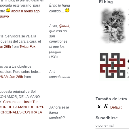
a mi blog lo pienso dejar en
El blog
mporada este verano, para
Él no lo haría
otro
about 8 hours ago
contigo…
aguayo
A ver,
@arati
,
que eso no
e. Servidora se va a la
son
ue las del cara a cara, el
conexiones
un 26th
from
TwitterFox
ni que les
pongas
USBs
es para tus objetivos:
jecución. Pero sobre todo…
Anti-
26 AM Jun 26th
from
consultolabia
opuesta original de Sol
 CON AMOR, DE LA MANO
Tamaño de letra
X:
Comunidad HostelTur –
MOR DE LA MANO DE TRYP
¿Ahora se le
Default
 ORIGINALES CONTRA LA
llama
Suscribirse
combatir?
o por e-mail