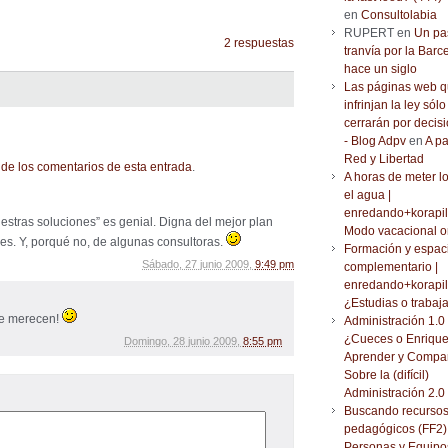
en
Consultolabia
RUPERT en
Un pa
2 respuestas
tranvía por la Barc
hace un siglo
Las páginas web 
infrinjan la ley sólo
cerrarán por decisi
- Blog Adpv
en
A pa
Red y Libertad
de los comentarios de esta entrada
.
A horas de meter l
el agua |
enredando+korapil
uestras soluciones” es genial. Digna del mejor plan
Modo vacacional o
s. Y, porqué no, de algunas consultoras.
Formación y espac
Sábado, 27 junio 2009,
9:49 pm
complementario |
enredando+korapil
¿Estudias o trabaj
se merecen!
Administración 1.0 
¿Cueces o Enrique
Domingo, 28 junio 2009,
8:55 pm
Aprender y Compar
Sobre la (difícil)
Administración 2.0
Buscando recurso
pedagógicos (FF2) 
Personas y Equipo