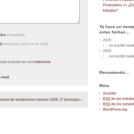
Productivos
en
¿Es
trabajas?
Ya hace un tiemp
estas fechas...
bre
(requerido)
2025
il
(requerido, pero no se verá)
...no escribí nada
2024
...no escribí nada
trada a través de una
referencia
.
Recomiendo…
-mail
Meta
Acceder
RSS
de las entrad
manal de anotaciones (verano 2009, 2º domingo)
»
RSS
de los coment
WordPress.org