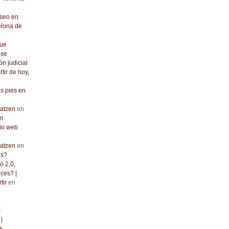
seo en
elona de
que
 se
ón judicial
rtir de hoy,
os pies en
atzen
en
n
io web
atzen
en
as?
ó 2.0,
ces? |
tir
en
s
|
s