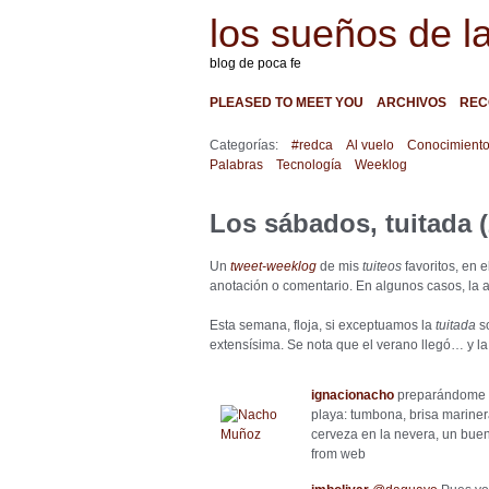
los sueños de l
blog de poca fe
PLEASED TO MEET YOU
ARCHIVOS
REC
Categorías:
#redca
Al vuelo
Conocimient
Palabras
Tecnología
Weeklog
Los sábados, tuitada (
Un
tweet-weeklog
de mis
tuiteos
favoritos, en 
anotación o comentario. En algunos casos, la a
Esta semana, floja, si exceptuamos la
tuitada
s
extensísima. Se nota que el verano llegó… y l
ignacionacho
preparándome p
playa: tumbona, brisa mariner
cerveza en la nevera, un bue
from web