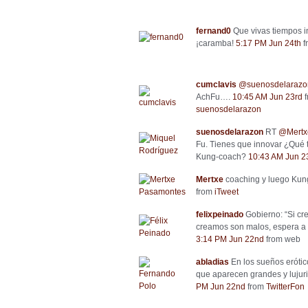
fernand0
Que vivas tiempos in
¡caramba!
5:17 PM Jun 24th
f
cumclavis
@suenosdelarazo
AchFu….
10:45 AM Jun 23rd
suenosdelarazon
suenosdelarazon
RT
@Mertx
Fu. Tienes que innovar ¿Qué 
Kung-coach?
10:43 AM Jun 2
Mertxe
coaching y luego Kun
from
iTweet
felixpeinado
Gobierno: “Si cr
creamos son malos, espera a 
3:14 PM Jun 22nd
from web
abladias
En los sueños erótic
que aparecen grandes y lujur
PM Jun 22nd
from
TwitterFon