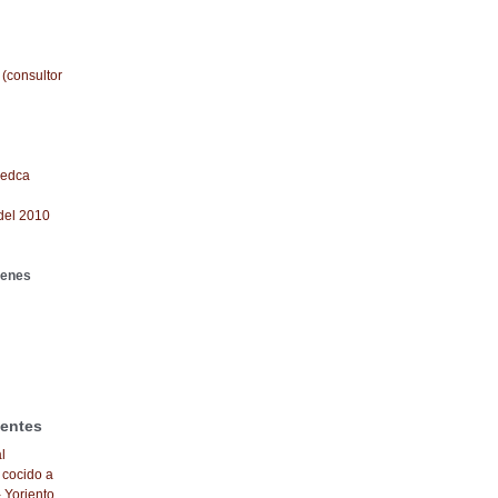
 (consultor
redca
del 2010
genes
ientes
l
 cocido a
- Yoriento