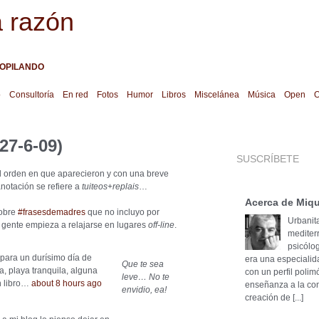
a razón
OPILANDO
o
Consultoría
En red
Fotos
Humor
Libros
Miscelánea
Música
Open
O
27-6-09)
SUSCRÍBETE
el orden en que aparecieron y con una breve
notación se refiere a
tuiteos
+
replais
…
Acerca de Miqu
obre
#frasesdemadres
que no incluyo por
Urbanita
a gente empieza a relajarse en lugares
off-line
.
mediter
psicólog
ara un durísimo día de
era una especialid
Que te sea
a, playa tranquila, alguna
con un perfil poli
leve… No te
n libro…
about 8 hours ago
enseñanza a la cons
envidio, ea!
creación de [...]