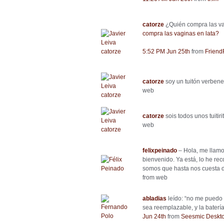
catorze
¿Quién compra las va
compra las vaginas en lata?
5:52 PM Jun 25th
from
Friend
catorze
soy un tuitón verbene
web
catorze
sois todos unos tuitiri
web
felixpeinado
– Hola, me llamo F
bienvenido. Ya está, lo he rec
somos que hasta nos cuesta d
from web
abladias
leído: “no me puedo 
sea reemplazable, y la baterí
Jun 24th
from
Seesmic Deskt