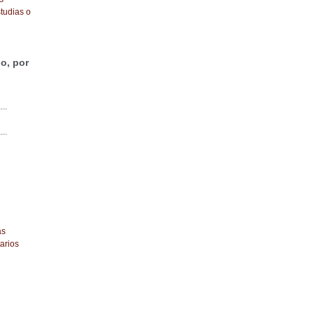
tudias o
o, por
...
...
as
arios