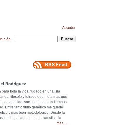
Acceder
pinión
el Rodríguez
 para toda la vida, fugado en una isla
ránea; filósofo y letrado que mola más que
o, de apellido, social que, en mis tiempos,
ad. Entre tanto título genérico me quedé
mórfico y más bien metodológico. Desde la
ultoría, pasando por la estadística, la
mas →