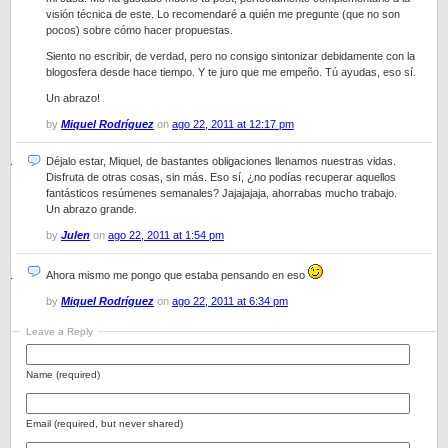
visión técnica de este. Lo recomendaré a quién me pregunte (que no son
pocos) sobre cómo hacer propuestas.
Siento no escribir, de verdad, pero no consigo sintonizar debidamente con la
blogosfera desde hace tiempo. Y te juro que me empeño. Tú ayudas, eso sí.
Un abrazo!
by
Miquel Rodríguez
on
ago 22, 2011 at 12:17 pm
Déjalo estar, Miquel, de bastantes obligaciones llenamos nuestras vidas.
Disfruta de otras cosas, sin más. Eso sí, ¿no podías recuperar aquellos
fantásticos resúmenes semanales? Jajajajaja, ahorrabas mucho trabajo.
Un abrazo grande.
by
Julen
on
ago 22, 2011 at 1:54 pm
Ahora mismo me pongo que estaba pensando en eso
by
Miquel Rodríguez
on
ago 22, 2011 at 6:34 pm
Leave a Reply
Name (required)
Email (required, but never shared)