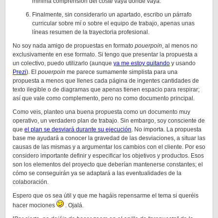
mínima comprensión del coste vaya donde vaya.
Finalmente, sin considerarlo un apartado, escribo un párrafo
curricular sobre mí o sobre el equipo de trabajo, apenas unas
líneas resumen de la trayectoria profesional.
No soy nada amigo de propuestas en formato
pouerpoin
, al menos no
exclusivamente en ese formato. Si tengo que presentar la propuesta a
un colectivo, puedo utilizarlo (aunque
ya me estoy quitando
y usando
Prezi
). El
pouerpoin
me parece sumamente simplista para una
propuesta a menos que llenes cada página de ingentes cantidades de
texto ilegible o de diagramas que apenas tienen espacio para respirar;
así que vale como complemento, pero no como documento principal.
Como veis, planteo una buena propuesta como un documento muy
operativo, un verdadero plan de trabajo. Sin embargo, soy consciente de
que
el plan se desviará durante su ejecución
. No importa. La propuesta
base me ayudará a conocer la gravedad de las desviaciones, a situar las
causas de las mismas y a argumentar los cambios con el cliente. Por eso
considero importante definir y especificar los objetivos y productos. Esos
son los elementos del proyecto que deberían mantenerse constantes; el
cómo se conseguirán ya se adaptará a las eventualidades de la
colaboración.
Espero que os sea útil y que me hagáis repensarme el tema si queréis
hacer mociones
. Ojalá.