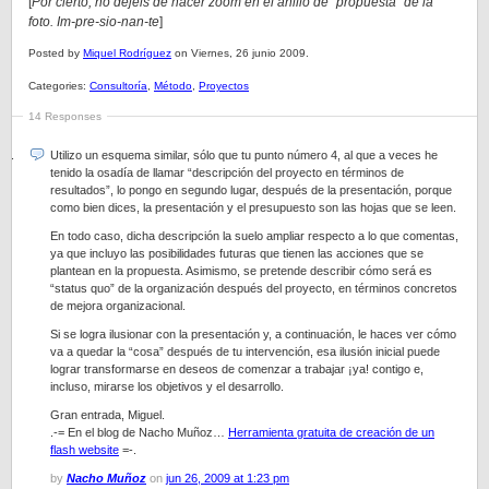
[
Por cierto, no dejéis de hacer zoom en el anillo de “propuesta” de la
foto. Im-pre-sio-nan-te
]
Posted by
Miquel Rodríguez
on Viernes, 26 junio 2009.
Categories:
Consultoría
,
Método
,
Proyectos
14 Responses
Utilizo un esquema similar, sólo que tu punto número 4, al que a veces he
tenido la osadía de llamar “descripción del proyecto en términos de
resultados”, lo pongo en segundo lugar, después de la presentación, porque
como bien dices, la presentación y el presupuesto son las hojas que se leen.
En todo caso, dicha descripción la suelo ampliar respecto a lo que comentas,
ya que incluyo las posibilidades futuras que tienen las acciones que se
plantean en la propuesta. Asimismo, se pretende describir cómo será es
“status quo” de la organización después del proyecto, en términos concretos
de mejora organizacional.
Si se logra ilusionar con la presentación y, a continuación, le haces ver cómo
va a quedar la “cosa” después de tu intervención, esa ilusión inicial puede
lograr transformarse en deseos de comenzar a trabajar ¡ya! contigo e,
incluso, mirarse los objetivos y el desarrollo.
Gran entrada, Miguel.
.-= En el blog de Nacho Muñoz…
Herramienta gratuita de creación de un
flash website
=-.
by
Nacho Muñoz
on
jun 26, 2009 at 1:23 pm