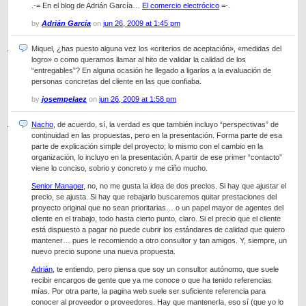
.-= En el blog de Adrián García…
El comercio electrócico
=-.
by
Adrián García
on
jun 26, 2009 at 1:45 pm
Miquel, ¿has puesto alguna vez los «criterios de aceptación», «medidas del
logro» o como queramos llamar al hito de validar la calidad de los
“entregables”? En alguna ocasión he llegado a ligarlos a la evaluación de
personas concretas del cliente en las que confiaba.
by
josempelaez
on
jun 26, 2009 at 1:58 pm
Nacho
, de acuerdo, sí, la verdad es que también incluyo “perspectivas” de
continuidad en las propuestas, pero en la presentación. Forma parte de esa
parte de explicación simple del proyecto; lo mismo con el cambio en la
organización, lo incluyo en la presentación. A partir de ese primer “contacto”
viene lo conciso, sobrio y concreto y me ciño mucho.
Senior Manager
, no, no me gusta la idea de dos precios. Si hay que ajustar el
precio, se ajusta. Si hay que rebajarlo buscaremos quitar prestaciones del
proyecto original que no sean prioritarias… o un papel mayor de agentes del
cliente en el trabajo, todo hasta cierto punto, claro. Si el precio que el cliente
está dispuesto a pagar no puede cubrir los estándares de calidad que quiero
mantener… pues le recomiendo a otro consultor y tan amigos. Y, siempre, un
nuevo precio supone una nueva propuesta.
Adrián
, te entiendo, pero piensa que soy un consultor autónomo, que suele
recibir encargos de gente que ya me conoce o que ha tenido referencias
mías. Por otra parte, la pagina web suele ser suficiente referencia para
conocer al proveedor o proveedores. Hay que mantenerla, eso sí (que yo lo