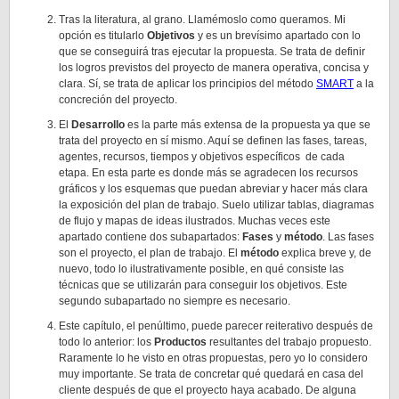
Tras la literatura, al grano. Llamémoslo como queramos. Mi
opción es titularlo
Objetivos
y es un brevísimo apartado con lo
que se conseguirá tras ejecutar la propuesta. Se trata de definir
los logros previstos del proyecto de manera operativa, concisa y
clara. Sí, se trata de aplicar los principios del método
SMART
a la
concreción del proyecto.
El
Desarrollo
es la parte más extensa de la propuesta ya que se
trata del proyecto en sí mismo. Aquí se definen las fases, tareas,
agentes, recursos, tiempos y objetivos específicos de cada
etapa. En esta parte es donde más se agradecen los recursos
gráficos y los esquemas que puedan abreviar y hacer más clara
la exposición del plan de trabajo. Suelo utilizar tablas, diagramas
de flujo y mapas de ideas ilustrados. Muchas veces este
apartado contiene dos subapartados:
Fases
y
método
. Las fases
son el proyecto, el plan de trabajo. El
método
explica breve y, de
nuevo, todo lo ilustrativamente posible, en qué consiste las
técnicas que se utilizarán para conseguir los objetivos. Este
segundo subapartado no siempre es necesario.
Este capítulo, el penúltimo, puede parecer reiterativo después de
todo lo anterior: los
Productos
resultantes del trabajo propuesto.
Raramente lo he visto en otras propuestas, pero yo lo considero
muy importante. Se trata de concretar qué quedará en casa del
cliente después de que el proyecto haya acabado. De alguna