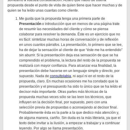
someterlo a vuestra consideración. Aclaro que hablo de buena
propuesta desde el punto de vista de quien tiene que hacer muchas y de
quien se ha leído unas cuantas como cliente.
Me gusta que la propuesta tenga una primera parte de
Presentación
o introducción que en menos de una página trate
de resumir las necesidades del cliente y cómo se piensa
colaborar para resolver la demanda. Éste es un ejercicio que no
es fácil: sintetizar muchas horas de conversación y de reflexión
en unos cuantos párrafos. La presentación, lo primero que se lee,
ha de dejar la sensación al cliente de que “éste me ha entendido”
sin aburrir. Si la presentación deja esa sensación de que se ha
comprendido el problema, la lectura del resto de la propuesta se
realizará con mayor confianza. Para alcanzar esa finalidad, la
presentación debe hacerse en un lenguaje simple y directo, por
supuesto. Nada de
consultolabia
, ni aquí ni en el resto de la
propuesta, claro. En muchas ocasiones me ha constado que la
presentación y el presupuesto ha sido lo único que se ha leído el
decisor más importante. Otras partes más técnicas de la
propuesta muchas veces sólo se las leen los técnicos, que
influyen en la decisión final, por supuesto, pero con una
selección previa de propuestas o aconsejando al decisor final.
Probablemente ésta es la parte a la que dedico más atención y,
de alguna manera, cariño. Sin duda es la más literaria, ya que el
texto debe invitar a la ilusión, a empezar a trabajar y a continuar
leyendo. Por algo se llama presentación.