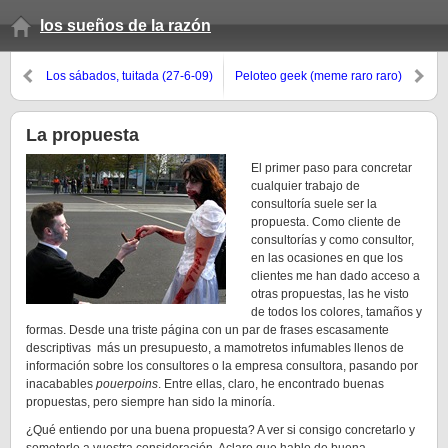
los sueños de la razón
Los sábados, tuitada (27-6-09)
Peloteo geek (meme raro raro)
La propuesta
El primer paso para concretar
cualquier trabajo de
consultoría suele ser la
propuesta. Como cliente de
consultorías y como consultor,
en las ocasiones en que los
clientes me han dado acceso a
otras propuestas, las he visto
de todos los colores, tamaños y
formas. Desde una triste página con un par de frases escasamente
descriptivas más un presupuesto, a mamotretos infumables llenos de
información sobre los consultores o la empresa consultora, pasando por
inacabables
pouerpoins
. Entre ellas, claro, he encontrado buenas
propuestas, pero siempre han sido la minoría.
¿Qué entiendo por una buena propuesta? A ver si consigo concretarlo y