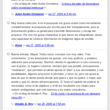
.-= En el blog de Julen Iturbe-Ormaetxe…
Crónica del taller de Aprendices
sobre propiedad intelectual
=-.
by
Julen Iturbe-Ormaetxe
on
jun 27, 2009 at 9:46 pm
Muy buena selección. A mí el pouerpoin me gusta usarlo como herramienta
complementaria: la propuesta por escrito para leer tranquilamente, pero la
presentación gráfica va genial para transmitir dimensiones y encaje del
proyecto. Por eso me gusta chafardear lo que hacen los infografistas: tienen
una capacidad de síntezar información en imágenes digna de envidia.
by
Anna
on
jun 27, 2009 at 9:48 pm
Buena entrada, Miquel. Todos estos consejos son muy utiles. Tres
comentarios: 1) los powerpoint me gustan, son muy graficos, y empiezo
utilizarlos para propuestas. Muchos clientes lo agradecen si son concisos y
van al grano, 2) Sugiero construir, siempre que sea posible, presupuestos
“modulares”, que permitan al cliente ajustar el “plan” a sus necesidades y sus
posibilidades. Algunos proyectos lo permiten, y otros no, pero me gusta la
idea de que el cliente pueda decidir qué quiere y que no quiere, o mejor, que
puede y que no, dentro del presupuesto, 3) Tanto el capitulo de explicar la
necesidad, como el de objetivos y el de los resultados son vitales para
reducir ambiguedad, que solo interesa a los malos consultores.
.-= En el blog de Amalio A. Rey…
23 de Junio y la aventura de ser bloguero
(post-85)
=-.
by
Amalio A. Rey
on
jun 28, 2009 at 7:58 pm