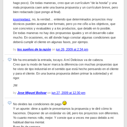
hago poco). De todas maneras, creo que un currículum “de la hostia” y una
mala propuesta caen ante una buena propuesta y un currículum breve, pero
bien redactado (que pongo al final).
josempelaez
, no, la verdad… entiendo que determinados proyectos muy
técnicos pueden aceptar ese formato, pero yo me ciño a los objetivos, que
son concretos y evaluables y a los productos, que detallo en lo posible.
De todas maneras no hay dos propuestas iguales y en el desarrollo cabe
mucho. En ocasiones, es allí donde hago constar algunas condiciones que
deberá cumplir el cliente en algunas fases, por ejempo.
by
los sueños de la razón
on
jun 26, 2009 at 2:34 pm
Me ha encantado la entrada, tocayo. A mí Delicious va de cabeza.
Creo que tu modo de hacer marca la diferencia con muchas propuestas que
he visto de tipo industrial en el sentido que está hecho pensando en el cliente
y para el cliente. En una buena propuesta deben primar la sobriedad y el
rigor.
JM
by
Jose Miguel Bolivar
on
jun 27, 2009 at 12:30 pm
No olvides las condiciones de pago
Y un apunte: dime a quién le presentamos la propuesta y te diré cómo lo
hacemos. Disponer de un estándar es útil, pero los proyectos son diferentes.
Yo cuanto menos rollo, mejor. Y conste que a veces me paso debido a mi
habitual diarrea mental.
Buen fin de semana.