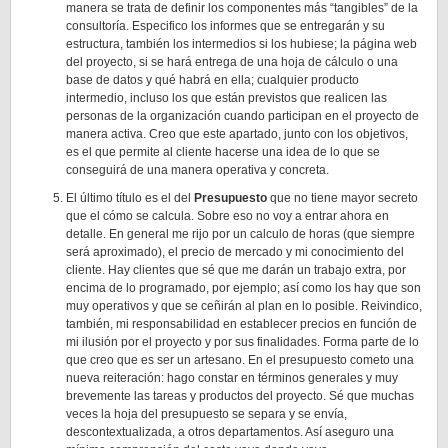
manera se trata de definir los componentes más “tangibles” de la
consultoría. Especifico los informes que se entregarán y su
estructura, también los intermedios si los hubiese; la página web
del proyecto, si se hará entrega de una hoja de cálculo o una
base de datos y qué habrá en ella; cualquier producto
intermedio, incluso los que están previstos que realicen las
personas de la organización cuando participan en el proyecto de
manera activa. Creo que este apartado, junto con los objetivos,
es el que permite al cliente hacerse una idea de lo que se
conseguirá de una manera operativa y concreta.
El último título es el del
Presupuesto
que no tiene mayor secreto
que el cómo se calcula. Sobre eso no voy a entrar ahora en
detalle. En general me rijo por un calculo de horas (que siempre
será aproximado), el precio de mercado y mi conocimiento del
cliente. Hay clientes que sé que me darán un trabajo extra, por
encima de lo programado, por ejemplo; así como los hay que son
muy operativos y que se ceñirán al plan en lo posible. Reivindico,
también, mi responsabilidad en establecer precios en función de
mi ilusión por el proyecto y por sus finalidades. Forma parte de lo
que creo que es ser un artesano. En el presupuesto cometo una
nueva reiteración: hago constar en términos generales y muy
brevemente las tareas y productos del proyecto. Sé que muchas
veces la hoja del presupuesto se separa y se envía,
descontextualizada, a otros departamentos. Así aseguro una