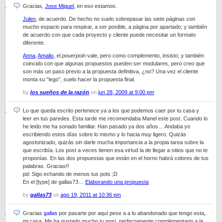
Gracias,
Jose Miguel
, en eso estamos.
Julen
, de acuerdo. De hecho no suelo sobrepasar las siete páginas con
mucho espacio para respirar, a ser posible, a página por apartado; y también
de acuerdo con que cada proyecto y cliente puede necesitar un formato
diferente.
Anna
,
Amalio
, el
pouerpoin
vale, pero como complemento, insisto; y también
coincido con que algunas propuestos pueden ser modulares, pero creo que
son más un paso previo a la propuesta definitiva, ¿no? Una vez el cliente
monta su “lego”, suelo hacer la propuesta final.
by
los sueños de la razón
on
jun 28, 2009 at 9:00 pm
Lo que queda escrito pertenece ya a los que podemos caer por tu casa y
leer en tus paredes. Esta tarde me recomendaba Manel este post. Cuando lo
he leido me ha sonado familiar. Han pasado ya dos años… Andaba yo
escribiendo estos días sobre lo mismo y lo hacia muy ligero. Quizás
agostonizado, quizás sin darle mucha importancia a la propia tarea sobre la
que escribía. Los post a veces tienen esa virtud la de llegar a sitios que no te
proponías. En las dos propuestas que están en el horno habrá colores de tus
palabras. Gracias!!
pd: Sigo echando de menos tus pots ;D
En el [type] de gallas73…
Elaborando una propuesta
by
gallas73
on
ago 19, 2011 at 10:36 pm
Gracias
gallas
por pasarte por aquí pese a a lo abandonado que tengo esta,
mi casa. Me ha gustado mucho tu post, perfectamente complementario a la