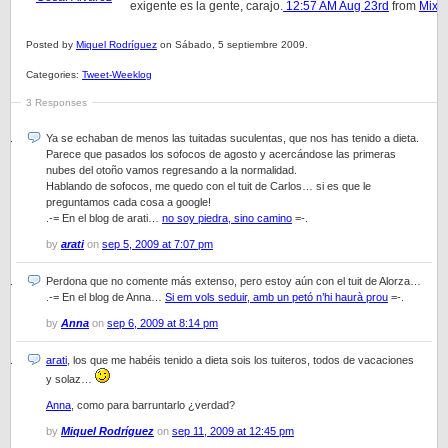
exigente es la gente, carajo.
12:57 AM Aug 23rd
from
Mixe
Posted by
Miquel Rodríguez
on Sábado, 5 septiembre 2009.
Categories:
Tweet-Weeklog
3 Responses
Ya se echaban de menos las tuitadas suculentas, que nos has tenido a dieta.
Parece que pasados los sofocos de agosto y acercándose las primeras
nubes del otoño vamos regresando a la normalidad.
Hablando de sofocos, me quedo con el tuit de Carlos… si es que le
preguntamos cada cosa a google!
.-= En el blog de arati…
no soy piedra, sino camino
=-.
by
arati
on
sep 5, 2009 at 7:07 pm
Perdona que no comente más extenso, pero estoy aún con el tuit de Alorza…
.-= En el blog de Anna…
Si em vols seduir, amb un petó n’hi haurà prou
=-.
by
Anna
on
sep 6, 2009 at 8:14 pm
arati
, los que me habéis tenido a dieta sois los tuiteros, todos de vacaciones
y solaz…
Anna
, como para barruntarlo ¿verdad?
by
Miquel Rodríguez
on
sep 11, 2009 at 12:45 pm