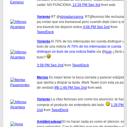
cartel: NO FUNCIONA.
12:26 PM Sep 3rd
from web
Yoriento
RT @
silviadanzarina
: RT@kurioso Me rechazaro
pq creían que era transexual pero cuando dejé claro q sól
era travesti me dejaron entrar
4:06 PM Sep 2nd
from
TweetDeck
Yoriento
Al 70% de los internautas les cuesta distinguir un
bulo de una noticia
Al 70% de los internautas le cuesta
distinguir un bulo de una noticia fiable.
vía @
icue
¿Será un
bulo?
3:58 PM Sep 2nd
from
TweetDeck
Mertxe
Es mejor tener la boca cerrada y parecer estúpido
que abrirla y disipar la duda. Mark Twain (con esta ya paro
de verdad)
#fb
1:48 PM Sep 2nd
from web
Yoriento
La citas famosas son como los anuncios: te hace
comprar el producto sin entenderlo del todo.
1:28 PM 
2nd
from
TweetDeck
Amblletradepal
El no hacer nada es como el silencio: est
poco valorados. Con lo difíciles que son de aprender y aú