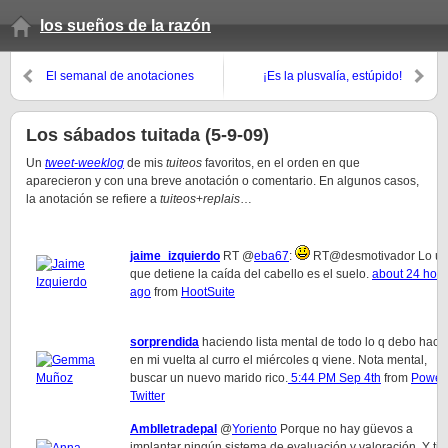
los sueños de la razón
El semanal de anotaciones
¡Es la plusvalía, estúpido!
(verano 2009, 12º domingo)
Los sábados tuitada (5-9-09)
Un
tweet-weeklog
de mis
tuiteos
favoritos, en el orden en que
aparecieron y con una breve anotación o comentario. En algunos casos,
la anotación se refiere a
tuiteos
+
replais
…
jaime_izquierdo
RT @
eba67
:
RT@desmotivador Lo ún
que detiene la caída del cabello es el suelo.
about 24 hou
ago
from
HootSuite
sorprendida
haciendo lista mental de todo lo q debo hace
en mi vuelta al curro el miércoles q viene. Nota mental,
buscar un nuevo marido rico.
5:44 PM Sep 4th
from
Power
Twitter
Amblletradepal
@
Yoriento
Porque no hay güevos a
implantar ningún sistema de evaluación y valoración. Y ti