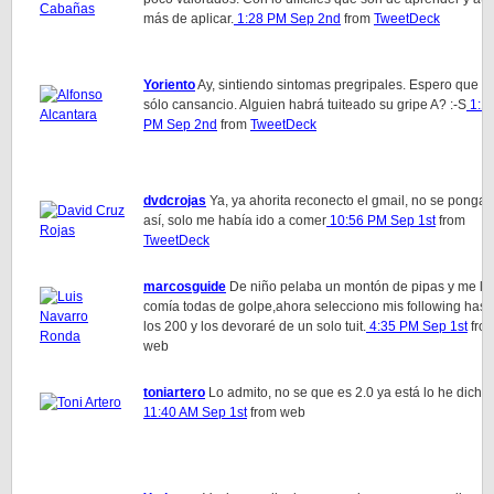
más de aplicar.
1:28 PM Sep 2nd
from
TweetDeck
Yoriento
Ay, sintiendo sintomas pregripales. Espero que s
sólo cansancio. Alguien habrá tuiteado su gripe A? :-S
1:1
PM Sep 2nd
from
TweetDeck
dvdcrojas
Ya, ya ahorita reconecto el gmail, no se pongan
así, solo me había ido a comer
10:56 PM Sep 1st
from
TweetDeck
marcosguide
De niño pelaba un montón de pipas y me la
comía todas de golpe,ahora selecciono mis following hast
los 200 y los devoraré de un solo tuit.
4:35 PM Sep 1st
fro
web
toniartero
Lo admito, no se que es 2.0 ya está lo he dicho!
11:40 AM Sep 1st
from web