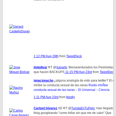
1:12 PM Aug 29th
from
TweetDeck
jmbolivar
RT @
Xanarts
: Bienaventurados los Pesimistas. 
que hacen BACKUPS
11:15 PM Aug 23rd
from
TweetDeck
ignacionacho
¿alguna analogía de esto para twitter? El ru
inhíbe la conducta sexual de las ranas
Ruido inhÃ­be
conducta sexual de las ranas – El Universal – Ciencia
1:11 PM Aug 23rd
from
feedly
CarlosCAlvarez
XD RT @
TuristaEnTuPelo
: Han llegado 
blog googleando “como follar sin que me de calor” Que