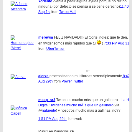
Yoriento
-Venia a pedir alguna ayuda porque no recibo
ninguna (por defecto se piensa q se tiene derecho)
11:40 
Sep 1st
from
TwitterMail
merewm
FELIZ NAVIDAD!!!!(El Corte Inglés; que te den, q
en twitter somos más rápidos que tu
)
7:33 PM Aug 31st
from
UberTwitter
RT
alorza
procrastinando multitareas serendípicamente
8:47
Aug 29th
from
Power Twitter
mcap_sr3
Twitter es mucho más que un gallinero
:: La Hu
Digital: Twitter es mucho mÃ¡s que un gallinero
(via
@
nafuente
) y nosotros mucho más q gallinas, no??
1:51 PM Aug 29th
from web
Matrix en Windows XP