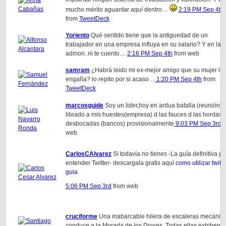
mucho mérito aguantar aquí dentro…
2:19 PM Sep 4th
from
TweetDeck
Yoriento
Qué sentido tiene que la antiguedad de un
trabajador en una empresa influya en su salario? Y en la
admon. ni te cuento…
2:16 PM Sep 4th
from web
samram
¿Habrá leido mi ex-mejor amigo que su mujer le
engaña? lo repito por si acaso…
1:20 PM Sep 4th
from
TweetDeck
marcosguide
Soy un lider,hoy en ardua batalla (reunión) 
librado a mis huestes(empresa) d las fauces d las hordas
desbocadas (bancos) provisionalmente
9:03 PM Sep 3rd
f
web
CarlosCAlvarez
Si todavía no tienes -La guía definitiva p
entender Twitter- descargala gratis aquí
como utilizar twitte
guia
5:06 PM Sep 3rd
from web
cruciforme
Una inabarcable hilera de escaleras mecánic
conduce a la Morada de los Dioses. Todas ellas exhiben e