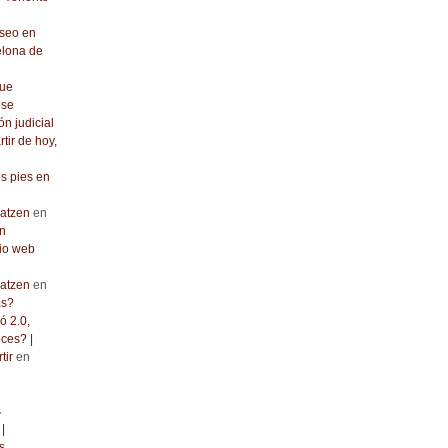
seo en
elona de
que
 se
ón judicial
rtir de hoy,
os pies en
atzen
en
n
io web
atzen
en
as?
ó 2.0,
ces? |
tir
en
s
|
s