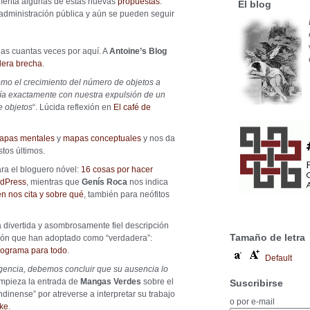
menta algunas de estas nuevas
propuestas
.
El blog
administración pública y aún se pueden seguir
unas cuantas veces por aquí. A
Antoine’s Blog
dera brecha
.
omo el crecimiento del número de objetos a
iría exactamente con nuestra expulsión de un
 objetos
“. Lúcida reflexión en
El café de
apas mentales
y
mapas conceptuales
y nos da
tos últimos.
ra el bloguero nóvel:
16 cosas por hacer
rdPress
, mientras que
Genís Roca
nos indica
n nos cita y sobre qué
, también para neófitos
 divertida y asombrosamente fiel descripción
Tamaño de letra
ción que han adoptado como “verdadera”:
programa para todo
.
Default
ligencia, debemos concluir que su ausencia lo
empieza la entrada de
Mangas Verdes
sobre el
Suscribirse
dinense” por atreverse a interpretar su trabajo
o por e-mail
ke
.