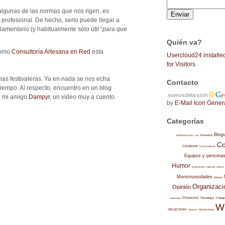
algunas de las normas que nos rigen, es
 profesional. De hecho, serlo puede llegar a
lamentario (y habitualmente sólo útil “
para que
Quién va?
como
Consultoría Artesana en Red
esta
Usercloud24 installe
for Visitors
chas festivaleras. Ya en nada se nos echa
Contacto
iempo. Al respecto, encuentro en un blog
de mi amigo
Dampyr
, un vídeo muy a cuento.
by
E-Mail Icon Gener
Categorías
Blog
Administración
Artesanía
Arte
Co
Colaborar
Conocimiento
Equipos y persona
Humor
Internet
Libros
Innovación
Monstruosidades
Método
Organizaci
Opinión
Proyectos
Trabajo
Tecnología
Productividad
W
Vacaciones
Verano
Vida ilustrada