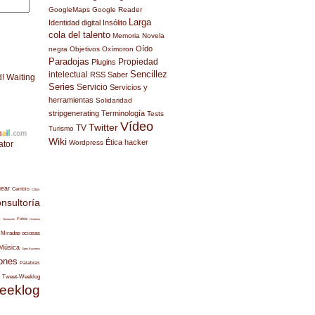
GoogleMaps
Google Reader
Larga
Identidad digital
Insólito
cola del talento
Memoria
Novela
Oído
negra
Objetivos
Oxímoron
Paradojas
Propiedad
Plugins
Sencillez
intelectual
RSS
Saber
d! Waiting
Series
Servicio
Servicios y
herramientas
Solidaridad
stripgenerating
Terminología
Tests
Vídeo
Twitter
TV
Turismo
Wiki
Ética hacker
Wordpress
ator
uear
Cambio
Citas
nsultoría
s
Fotos
Formación
Historias
Miradas ociosas
Música
Open Business
ones
Palabras
Tweet-Weeklog
eeklog