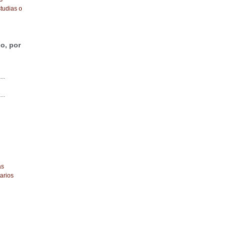
tudias o
o, por
...
...
as
arios