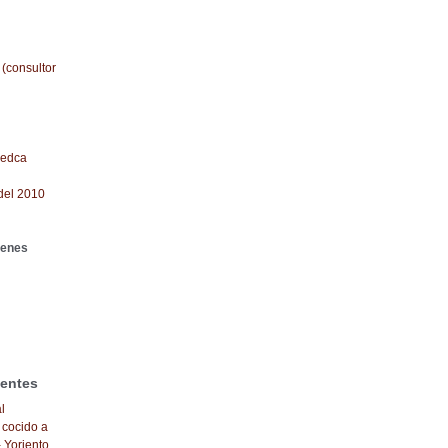
 (consultor
redca
del 2010
genes
ientes
l
 cocido a
- Yoriento