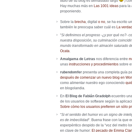
título de su blog es demasiado largo
) co
Hay muchas más en
Las 1001 ideas
para la 
proponiendo.
Sobre la
brecha
, digital
o no
, se ha escrito 
también le preocupa saber cuál es
La verda
“
Si definimos el progreso -¿y por qué no?- c
nuestra disposición, su culminación coincid
mundo transformado en almacén saturado de
Ocata
.
Amalgama de Letras
nos diferencia entre
m
unas
instrucciones y procedimientos
sobre es
rubendomfer
presenta una completa guía pa
después de comenzar un nuevo blog en Wo
como alimentar nuestro ego conociendo
quié
en blogolandia.
En
El Blog de Fabián Gradolph
ecuentro una
de los usuarios de software según la aplica
Sobre cómo los usuarios prefieren un sólo 
“
Si el sentido del humor es un signo de inte
es de imbecilidad
“. Buena frase con la que 
esperpéntico despido de la “voz del metro lon
en clave de humor:
El pecado de Emma Clar