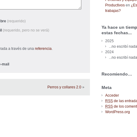
Productivos
en
¿Es
trabajas?
bre
(requerido)
Ya hace un tiemp
il
(requerido, pero no se verá)
estas fechas...
2025
...no escribí nada
trada a través de una
referencia
.
2024
...no escribí nada
-mail
Recomiendo…
Meta
Perros y collares 2.0
»
Acceder
RSS
de las entrad
RSS
de los coment
WordPress.org