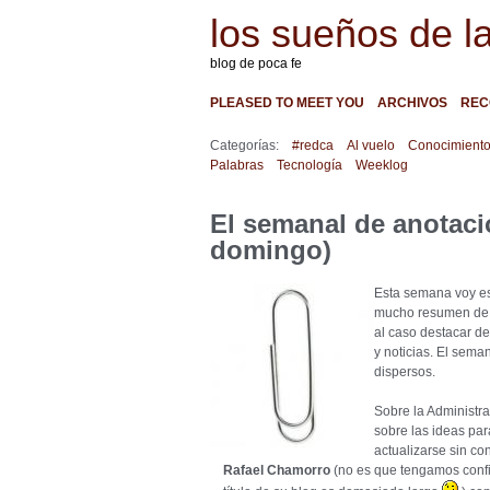
los sueños de l
blog de poca fe
PLEASED TO MEET YOU
ARCHIVOS
REC
Categorías:
#redca
Al vuelo
Conocimient
Palabras
Tecnología
Weeklog
El semanal de anotaci
domingo)
Esta semana voy es
mucho resumen de 
al caso destacar d
y noticias. El sema
dispersos.
Sobre la Administra
sobre las ideas pa
actualizarse sin co
Rafael Chamorro
(no es que tengamos confi