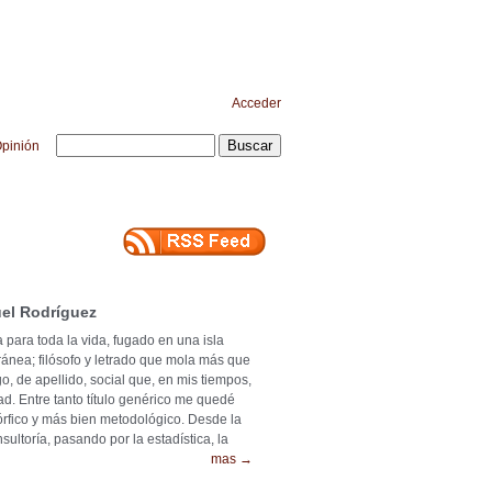
Acceder
pinión
el Rodríguez
 para toda la vida, fugado en una isla
ránea; filósofo y letrado que mola más que
o, de apellido, social que, en mis tiempos,
ad. Entre tanto título genérico me quedé
mórfico y más bien metodológico. Desde la
ultoría, pasando por la estadística, la
mas →