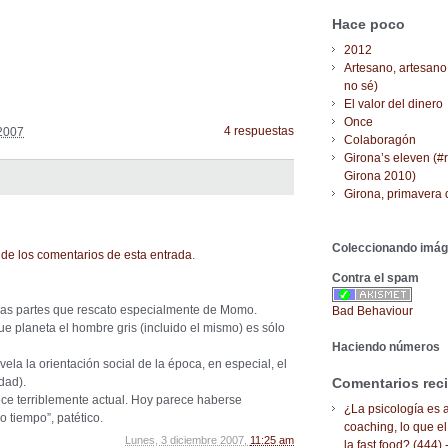
Hace poco
2012
Artesano, artesano
no sé)
El valor del dinero
Once
4 respuestas
2007
Colaboragón
Girona’s eleven (#
Girona 2010)
Girona, primavera 
Coleccionando imá
de los comentarios de esta entrada
.
Contra el spam
las partes que rescato especialmente de Momo.
Bad Behaviour
ue planeta el hombre gris (incluido el mismo) es sólo
Haciendo números
la la orientación social de la época, en especial, el
idad).
Comentarios rec
ece terriblemente actual. Hoy parece haberse
¿La psicología es a
o tiempo”, patético.
coaching, lo que el
Lunes, 3 diciembre 2007,
11:25 am
la fast food? (444) 