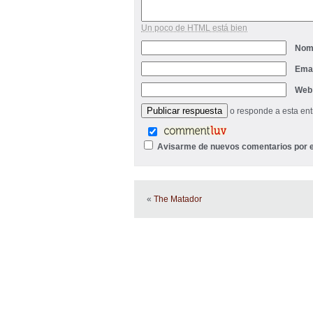
Un poco de HTML está bien
Nom
Ema
Web
o responde a esta en
Avisarme de nuevos comentarios por e
«
The Matador