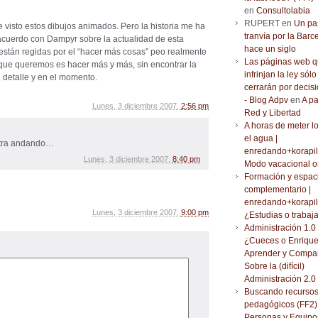
en
Consultolabia
RUPERT en
Un pa
e visto estos dibujos animados. Pero la historia me ha
tranvía por la Barc
acuerdo con Dampyr sobre la actualidad de esta
hace un siglo
 están regidas por el “hacer más cosas” peo realmente
Las páginas web 
 que queremos es hacer más y más, sin encontrar la
infrinjan la ley sólo
el detalle y en el momento.
cerrarán por decisi
- Blog Adpv
en
A pa
Lunes, 3 diciembre 2007,
2:56 pm
Red y Libertad
A horas de meter l
el agua |
stra andando…
enredando+korapil
Lunes, 3 diciembre 2007,
8:40 pm
Modo vacacional o
Formación y espac
complementario |
enredando+korapil
Lunes, 3 diciembre 2007,
9:00 pm
¿Estudias o trabaj
Administración 1.0 
¿Cueces o Enrique
Aprender y Compar
Sobre la (difícil)
Administración 2.0
Buscando recurso
pedagógicos (FF2) 
Personas y Equipo