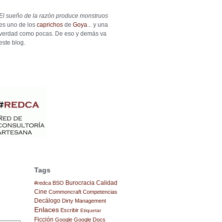
El sueño de la razón produce monstruos
es uno de los
caprichos
de
Goya
... y una
verdad como pocas. De eso y demás va
este blog.
Tags
Burocracia
Calidad
#redca
BSO
Cine
Commoncraft
Competencias
Decálogo
Dirty Management
Enlaces
Escribir
Etiquetar
Ficción
Google
Google Docs