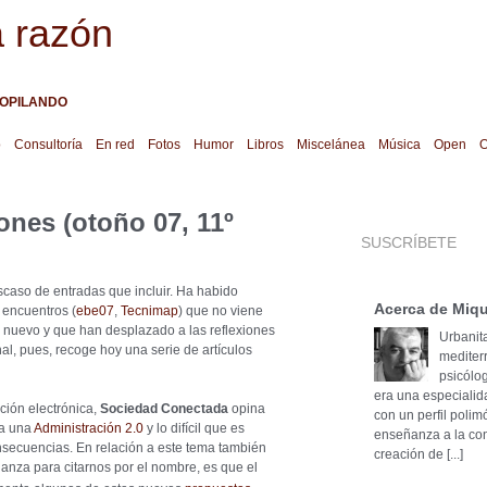
a razón
OPILANDO
o
Consultoría
En red
Fotos
Humor
Libros
Miscelánea
Música
Open
O
ones (otoño 07, 11º
SUSCRÍBETE
caso de entradas que incluir. Ha habido
Acerca de Miqu
encuentros (
ebe07
,
Tecnimap
) que no viene
e nuevo y que han desplazado a las reflexiones
Urbanita
nal, pues, recoge hoy una serie de artículos
mediter
psicólog
era una especialid
ción electrónica,
Sociedad Conectada
opina
con un perfil poli
ra una
Administración 2.0
y lo difícil que es
enseñanza a la cons
nsecuencias. En relación a este tema también
creación de [...]
anza para citarnos por el nombre, es que el