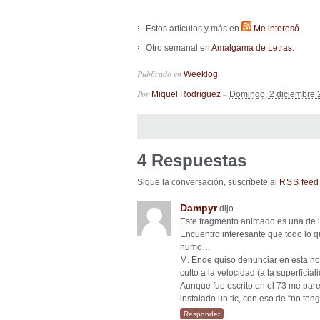
Estos artículos y más en
Me interesó
.
Otro semanal en
Amalgama de Letras
.
Publicado en
.
Weeklog
Por
–
Miquel Rodríguez
Domingo, 2 diciembre 
4 Respuestas
Sigue la conversación, suscríbete al
feed 
RSS
Dampyr
dijo
Este fragmento animado es una de 
Encuentro interesante que todo lo q
humo…
M. Ende quiso denunciar en esta nove
culto a la velocidad (a la superficial
Aunque fue escrito en el 73 me par
instalado un tic, con eso de “no teng
Responder