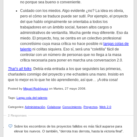
no porque sea bueno o conveniente.
Cuidado con los miedos. Algo evidente ¿no? La idea es obvia,
pero el cómo se traduce puede ser sutil. Por ejemplo, el proyecto
del que hablo originalmente se orientaba a todos los
trabajadores en un ámbito social, fuesen altos cargos o
administrativos de ventanilla. Mucha gente muy diferente. Eso da
miedo. El proyecto, hoy, se centra en un colectivo profesional
concretísimo cuya masa crítica no hace posible ni
largas colas de
talento
ni colitas siquiera. Eso sí, será una “coletilla” fácil de
controlar con un número de personas que no llega a la masa
crítica necesaria para poner en marcha una conversacion 2.0.
That’s all folks
. Debía esta entrada a los que seguisteis las primeras,
charlasteis conmigo del proyecto y me echasteis una mano. Insisto en
que lo mejor es lo que he ido aprendiendo, así que… ¡A otra cosa!
Posted by
Miquel Rodríguez
on Martes, 27 mayo 2008.
Tags:
Larga cola del talento
Categories:
Administración
,
Colaborar
,
Conocimiento
,
Proyectos
,
Web 2.0
2 Responses
Sobre los escombros de los proyectos fallidos es más fácil auparse para
elevar los nuevos. O también, “derrota tras derrota, hasta la victoria final”.