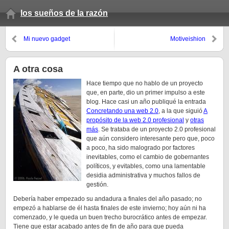
los sueños de la razón
Mi nuevo gadget
Motiveishion
A otra cosa
Hace tiempo que no hablo de un proyecto
que, en parte, dio un primer impulso a este
blog. Hace casi un año publiqué la entrada
Concretando una web 2.0
, a la que siguió
A
propósito de la web 2.0 profesional
y
otras
más
. Se trataba de un proyecto 2.0 profesional
que aún considero interesante pero que, poco
a poco, ha sido malogrado por factores
inevitables, como el cambio de gobernantes
políticos, y evitables, como una lamentable
desidia administrativa y muchos fallos de
gestión.
Debería haber empezado su andadura a finales del año pasado; no
empezó a hablarse de él hasta finales de este invierno; hoy aún ni ha
comenzado, y le queda un buen trecho burocrático antes de empezar.
Tiene que estar acabado antes de fin de año para que pueda