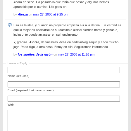
Ahora en serio. Ha pasado lo que tenía que pasar y algunos hemos
aprendido por el camino. Life goes on.
by
Alorza
on
may 27, 2008 at 9:25 pm
Esa es la idea, y cuando un proyecto empieza a ir a la deriva… la verdad es
que lo mejor es apartarse de su camino o al final pierdes horas y ganas e,
incluso, te puede arrastrar en su hundimiento.
Y, gracias,
Alorza
, de vuestras ideas en eadminblog saqué y saco mucho
jugo. Ya te digo, a otra cosa. Estoy en ello. Seguiremos informando.
by
los sueños de la razón
on
may 27, 2008 at 11:26 pm
Leave a Reply
Name (required)
Email (required, but never shared)
Web