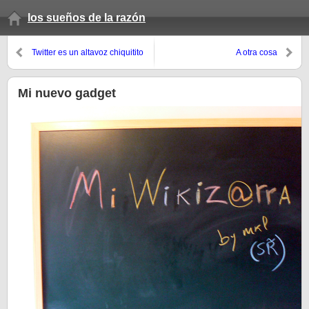
los sueños de la razón
Twitter es un altavoz chiquitito
A otra cosa
de chocolate horroroso y
peligroso
Mi nuevo gadget