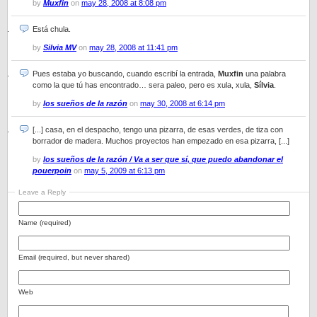
by
Muxfin
on
may 28, 2008 at 8:08 pm
Está chula.
by
Silvia MV
on
may 28, 2008 at 11:41 pm
Pues estaba yo buscando, cuando escribí la entrada,
Muxfin
una palabra
como la que tú has encontrado… sera paleo, pero es xula, xula,
Sílvia
.
by
los sueños de la razón
on
may 30, 2008 at 6:14 pm
[...] casa, en el despacho, tengo una pizarra, de esas verdes, de tiza con
borrador de madera. Muchos proyectos han empezado en esa pizarra, [...]
by
los sueños de la razón / Va a ser que sí, que puedo abandonar el
pouerpoin
on
may 5, 2009 at 6:13 pm
Leave a Reply
Name (required)
Email (required, but never shared)
Web