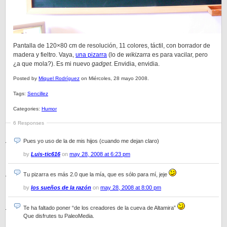
Pantalla de 120×80 cm de resolución, 11 colores, táctil, con borrador de
madera y fieltro. Vaya,
una pizarra
(lo de
wikizarra
es para vacilar, pero
¿a que mola?). Es mi nuevo
gadget
. Envidia, envidia.
Posted by
Miquel Rodríguez
on Miércoles, 28 mayo 2008.
Tags:
Sencillez
Categories:
Humor
6 Responses
Pues yo uso de la de mis hijos (cuando me dejan claro)
by
Luis-tic616
on
may 28, 2008 at 6:23 pm
Tu pizarra es más 2.0 que la mía, que es sólo para mí, jeje
by
los sueños de la razón
on
may 28, 2008 at 8:00 pm
Te ha faltado poner “de los creadores de la cueva de Altamira”
Que disfrutes tu PaleoMedia.