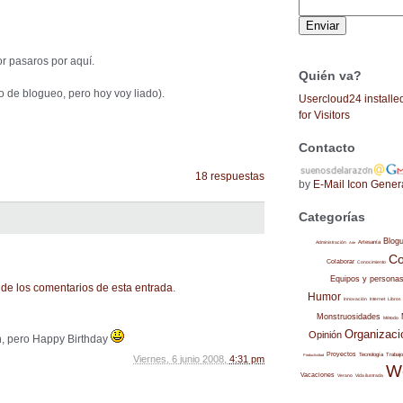
or pasaros por aquí.
Quién va?
o de blogueo, pero hoy voy liado).
Usercloud24 installe
for Visitors
Contacto
18 respuestas
by
E-Mail Icon Gener
Categorías
Blog
Administración
Artesanía
Arte
Co
Colaborar
Conocimiento
Equipos y persona
de los comentarios de esta entrada
.
Humor
Internet
Libros
Innovación
Monstruosidades
Método
Organizaci
Opinión
n, pero Happy Birthday
Proyectos
Trabajo
Tecnología
Productividad
Viernes, 6 junio 2008,
4:31 pm
W
Vacaciones
Verano
Vida ilustrada