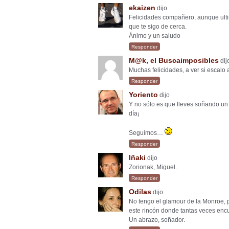
ekaizen
dijo
Felicidades compañero, aunque ult
que te sigo de cerca.
Ánimo y un saludo
Responder
M@k, el Buscaimposibles
dij
Muchas felicidades, a ver si escalo
Responder
Yoriento
dijo
Y no sólo es que lleves soñando u
día¡
Seguimos…
Responder
Iñaki
dijo
Zorionak, Miguel.
Responder
Odilas
dijo
No tengo el glamour de la Monroe, p
este rincón donde tantas veces encu
Un abrazo, soñador.