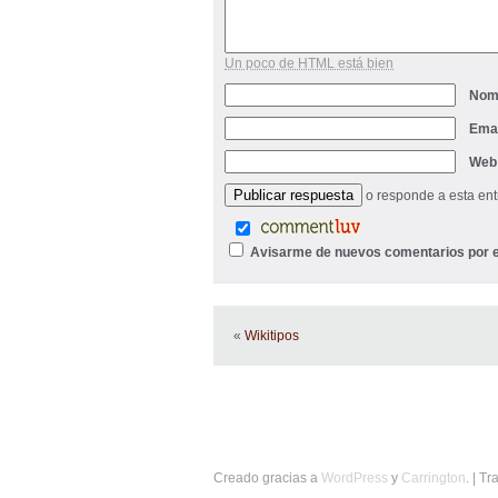
Un poco de HTML está bien
Nom
Ema
Web
o responde a esta en
Avisarme de nuevos comentarios por e
«
Wikitipos
Creado gracias a
WordPress
y
Carrington
. | T