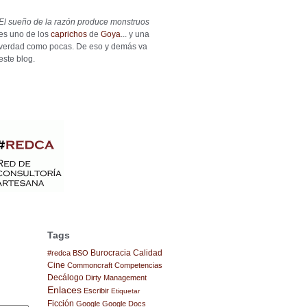
El sueño de la razón produce monstruos
es uno de los
caprichos
de
Goya
... y una
verdad como pocas. De eso y demás va
este blog.
Tags
Burocracia
Calidad
#redca
BSO
Cine
Commoncraft
Competencias
Decálogo
Dirty Management
Enlaces
Escribir
Etiquetar
Ficción
Google
Google Docs