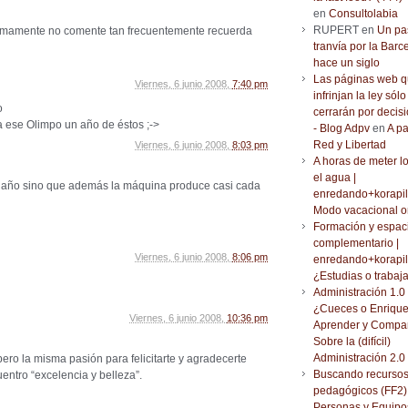
en
Consultolabia
RUPERT en
Un pa
imamente no comente tan frecuentemente recuerda
tranvía por la Barc
hace un siglo
Las páginas web 
Viernes, 6 junio 2008,
7:40 pm
infrinjan la ley sólo
o
cerrarán por decisi
 a ese Olimpo un año de éstos ;->
- Blog Adpv
en
A pa
Red y Libertad
Viernes, 6 junio 2008,
8:03 pm
A horas de meter l
el agua |
n año sino que además la máquina produce casi cada
enredando+korapil
Modo vacacional o
Formación y espac
complementario |
Viernes, 6 junio 2008,
8:06 pm
enredando+korapil
¿Estudias o trabaj
Administración 1.0 
¿Cueces o Enrique
Viernes, 6 junio 2008,
10:36 pm
Aprender y Compar
Sobre la (difícil)
Administración 2.0
ero la misma pasión para felicitarte y agradecerte
Buscando recurso
entro “excelencia y belleza”.
pedagógicos (FF2) 
Personas y Equipo