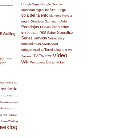
GoogleMaps
Google Reader
Larga
Identidad digital
Insólito
cola del talento
Memoria
Novela
Oído
negra
Objetivos
Oxímoron
Paradojas
Propiedad
Plugins
Sencillez
intelectual
RSS
Saber
d! Waiting
Series
Servicio
Servicios y
herramientas
Solidaridad
stripgenerating
Terminología
Tests
Vídeo
Twitter
TV
Turismo
Wiki
Ética hacker
Wordpress
ator
uear
Cambio
Citas
nsultoría
s
Fotos
Formación
Historias
Miradas ociosas
Música
Open Business
ones
Palabras
Tweet-Weeklog
eeklog