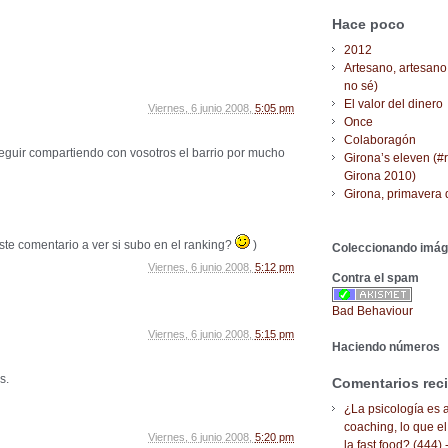
Hace poco
2012
Artesano, artesano
no sé)
El valor del dinero
Viernes, 6 junio 2008,
5:05 pm
Once
Colaboragón
eguir compartiendo con vosotros el barrio por mucho
Girona’s eleven (#
Girona 2010)
Girona, primavera 
te comentario a ver si subo en el ranking?
)
Coleccionando imá
Viernes, 6 junio 2008,
5:12 pm
Contra el spam
Bad Behaviour
Viernes, 6 junio 2008,
5:15 pm
Haciendo números
s.
Comentarios rec
¿La psicología es a
coaching, lo que el
Viernes, 6 junio 2008,
5:20 pm
la fast food? (444) 