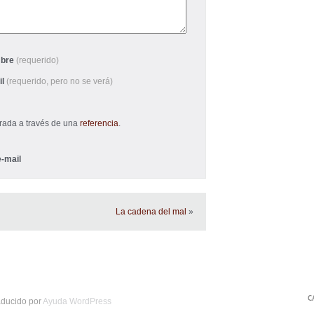
bre
(requerido)
il
(requerido, pero no se verá)
trada a través de una
referencia
.
-mail
La cadena del mal
»
raducido por
Ayuda WordPress