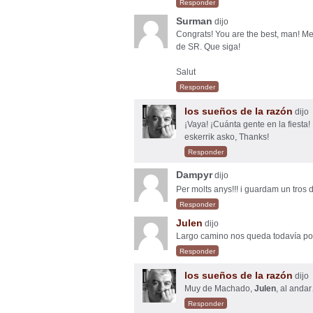
Responder
Surman
dijo
Congrats! You are the best, man! Me
de SR. Que siga!
Salut
Responder
los sueños de la razón
dijo
¡Vaya! ¡Cuánta gente en la fiesta!
eskerrik asko, Thanks!
Responder
Dampyr
dijo
Per molts anys!!! i guardam un tros 
Responder
Julen
dijo
Largo camino nos queda todavía por
Responder
los sueños de la razón
dijo
Muy de Machado,
Julen
, al anda
Responder