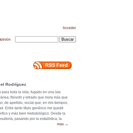
Acceder
pinión
el Rodríguez
 para toda la vida, fugado en una isla
ránea; filósofo y letrado que mola más que
o, de apellido, social que, en mis tiempos,
ad. Entre tanto título genérico me quedé
mórfico y más bien metodológico. Desde la
ultoría, pasando por la estadística, la
mas →