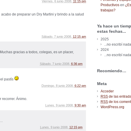
Viernes, 6 junio 2008,
11:15 pm
Productivos
en
¿Es
trabajas?
 acabo de preparar un Dry Martini y brindo a la salud
Ya hace un tiemp
estas fechas...
Sábado, 7 junio 2008,
12:15 am
2025
...no escribí nada
2024
 Muchas gracias a todos, colegas, es un placer,
...no escribí nada
Sábado, 7 junio 2008,
6:36 pm
Recomiendo…
del pastís
Meta
Domingo, 8 junio 2008,
6:22 pm
Acceder
RSS
de las entrad
 recorrer. Ánimo.
RSS
de los coment
Lunes, 9 junio 2008,
9:30 am
WordPress.org
r…
Lunes, 9 junio 2008,
12:15 pm