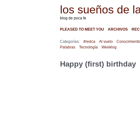
los sueños de l
blog de poca fe
PLEASED TO MEET YOU
ARCHIVOS
REC
Categorías:
#redca
Al vuelo
Conocimient
Palabras
Tecnología
Weeklog
Happy (first) birthday