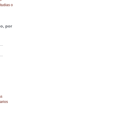
tudias o
o, por
...
...
as
arios