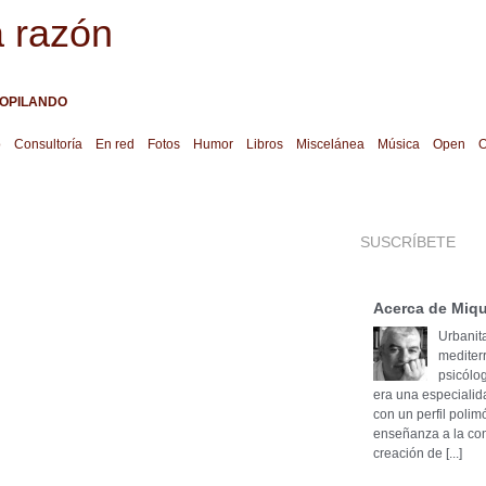
a razón
OPILANDO
o
Consultoría
En red
Fotos
Humor
Libros
Miscelánea
Música
Open
O
SUSCRÍBETE
Acerca de Miqu
Urbanita
mediter
psicólog
era una especialid
con un perfil poli
enseñanza a la cons
creación de [...]