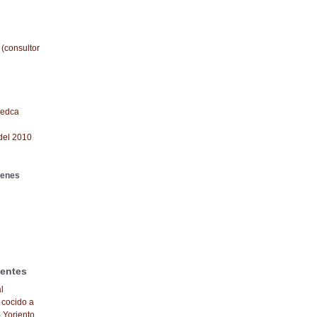
 (consultor
redca
del 2010
genes
ientes
l
 cocido a
- Yoriento