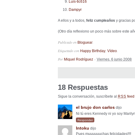
Luis-tic616
Dampyr
A ellos y a todos,
feliz cumpleaños
y gracias p
(Otro día reflexiono un poco más sobre este añ
Publicado en
.
Bloguear
Etiquetado con
,
.
Happy Birthday
Vídeo
Por
–
Miquel Rodríguez
Viernes, 6 junio 2008
18 Respuestas
Sigue la conversación, suscríbete al
feed 
RSS
el brujo don carlos
dijo
Ni tú eres Kennedy ni yo soy Marily
Responder
Intoku
dijo
Pues muuuuuuchas felicidades!!!!