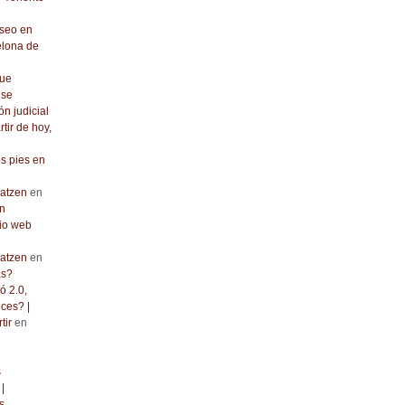
seo en
elona de
que
 se
ón judicial
rtir de hoy,
os pies en
atzen
en
n
io web
atzen
en
as?
ó 2.0,
ces? |
tir
en
s
|
s