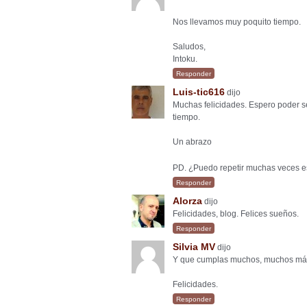
Nos llevamos muy poquito tiempo.
Saludos,
Intoku.
Responder
Luis-tic616
dijo
Muchas felicidades. Espero poder s
tiempo.
Un abrazo
PD. ¿Puedo repetir muchas veces es
Responder
Alorza
dijo
Felicidades, blog. Felices sueños.
Responder
Silvia MV
dijo
Y que cumplas muchos, muchos má
Felicidades.
Responder