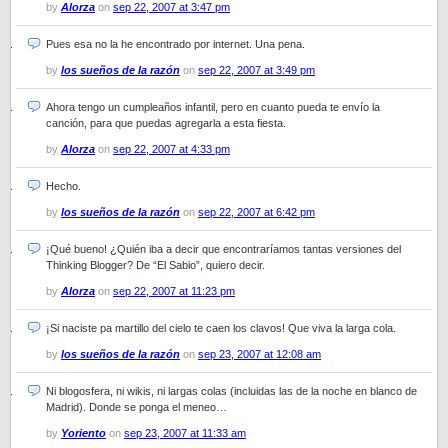
by
Alorza
on
sep 22, 2007 at 3:47 pm
Pues esa no la he encontrado por internet. Una pena.
by
los sueños de la razón
on
sep 22, 2007 at 3:49 pm
Ahora tengo un cumpleaños infantil, pero en cuanto pueda te envío la
canción, para que puedas agregarla a esta fiesta.
by
Alorza
on
sep 22, 2007 at 4:33 pm
Hecho.
by
los sueños de la razón
on
sep 22, 2007 at 6:42 pm
¡Qué bueno! ¿Quién iba a decir que encontraríamos tantas versiones del
Thinking Blogger? De “El Sabio”, quiero decir.
by
Alorza
on
sep 22, 2007 at 11:23 pm
¡Si naciste pa martillo del cielo te caen los clavos! Que viva la larga cola.
by
los sueños de la razón
on
sep 23, 2007 at 12:08 am
Ni blogosfera, ni wikis, ni largas colas (incluidas las de la noche en blanco de
Madrid). Donde se ponga el meneo…
by
Yoriento
on
sep 23, 2007 at 11:33 am