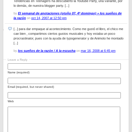
Tendencias en Teenagers ha descubierto la Youtube Party, una variante, por
lo demás, de nuestra blogger party. [...]
by
El semanal de anotaciones (otoño 07, 4º domingo) » los sueños de
la razón
on
oct 14, 2007 at 12:50 pm
[...] para dar empaque al acontecimiento. Como me gustó el libro, el chico me
cae bien , compartimos ciertos gustos musicales y hoy estaba un poco
procrastinator, pues con la ayuda de typogenerator y de Animoto he montado
[...]
by
los sueños de la razón / A la escucha
on
mar 16, 2008 at 6:45 pm
Leave a Reply
Name (required)
Email (required, but never shared)
Web