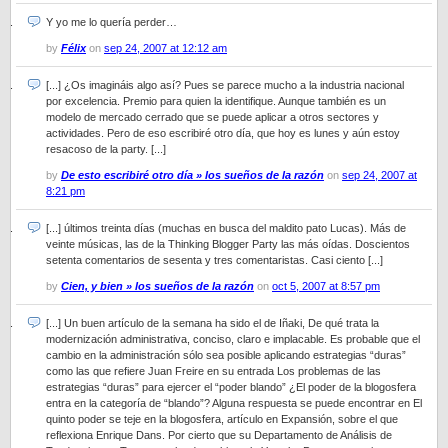
Y yo me lo quería perder…
by
Félix
on
sep 24, 2007 at 12:12 am
[...] ¿Os imagináis algo así? Pues se parece mucho a la industria nacional
por excelencia. Premio para quien la identifique. Aunque también es un
modelo de mercado cerrado que se puede aplicar a otros sectores y
actividades. Pero de eso escribiré otro día, que hoy es lunes y aún estoy
resacoso de la party. [...]
by
De esto escribiré otro día » los sueños de la razón
on
sep 24, 2007 at
8:21 pm
[...] últimos treinta días (muchas en busca del maldito pato Lucas). Más de
veinte músicas, las de la Thinking Blogger Party las más oídas. Doscientos
setenta comentarios de sesenta y tres comentaristas. Casi ciento [...]
by
Cien, y bien » los sueños de la razón
on
oct 5, 2007 at 8:57 pm
[...] Un buen artículo de la semana ha sido el de Iñaki, De qué trata la
modernización administrativa, conciso, claro e implacable. Es probable que el
cambio en la administración sólo sea posible aplicando estrategias “duras”
como las que refiere Juan Freire en su entrada Los problemas de las
estrategias “duras” para ejercer el “poder blando” ¿El poder de la blogosfera
entra en la categoría de “blando”? Alguna respuesta se puede encontrar en El
quinto poder se teje en la blogosfera, artículo en Expansión, sobre el que
reflexiona Enrique Dans. Por cierto que su Departamento de Análisis de