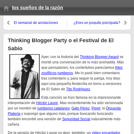
los sueños de la razón
El semanal de anotaciones
¿Eres un poquito psicópata?
(otoño 07, 1er domingo)
Pues a saber…
Thinking Blogger Party o el Festival de El
Sabio
Ayer, con la historia del
Thinking Blogger Award
se
montó una conversación de lo más animadita. Más
que pensadores, los contertulios parecíamos
frikis
zoofílicos
rumberos
. Me lo pasé bien comentario
tras comentario y, para seguir la juerga, hoy dejo
aquí una pequeña fiestecilla en torno a versiones
de El Sabio de
Tito Rodríguez
.
Esta canción se hizo famosa en la impresionante
interpretación de
Héctor Lavoe
. Mas recientemente ha sido versionada
por un montón de
rumberos catalanes
:
Gato Pérez
,
Peret
, la
Orquesta
Platería
y supongo que alguno más, porque buscando buscando
también encontré una versión de
Seguridad Social
naturalmente más
cañera.
De la versión de Héctor Lavoe os dejo, también, un
vídeo encantador
.