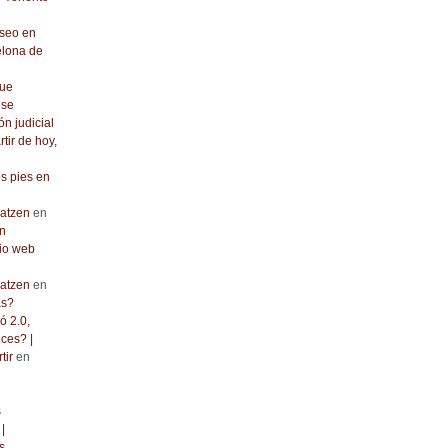
seo en
elona de
que
 se
ón judicial
rtir de hoy,
os pies en
atzen
en
n
io web
atzen
en
as?
ó 2.0,
ces? |
tir
en
s
|
s