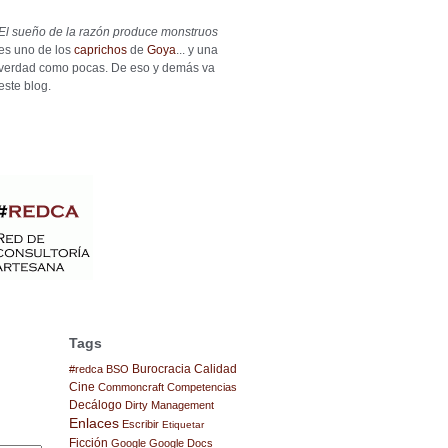
El sueño de la razón produce monstruos
es uno de los
caprichos
de
Goya
... y una
verdad como pocas. De eso y demás va
este blog.
Tags
Burocracia
Calidad
#redca
BSO
Cine
Commoncraft
Competencias
Decálogo
Dirty Management
Enlaces
Escribir
Etiquetar
Ficción
Google
Google Docs