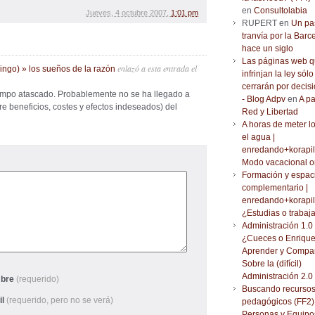
en
Consultolabia
Jueves, 4 octubre 2007,
1:01 pm
RUPERT en
Un pa
tranvía por la Barc
hace un siglo
Las páginas web 
enlazó a esta entrada
el
ingo) » los sueños de la razón
infrinjan la ley sólo
cerrarán por decisi
tiempo atascado. Probablemente no se ha llegado a
- Blog Adpv
en
A pa
re beneficios, costes y efectos indeseados) del
Red y Libertad
A horas de meter l
el agua |
enredando+korapil
Modo vacacional o
Formación y espac
complementario |
enredando+korapil
¿Estudias o trabaj
Administración 1.0 
¿Cueces o Enrique
Aprender y Compar
Sobre la (difícil)
Administración 2.0
bre
(requerido)
Buscando recurso
il
(requerido, pero no se verá)
pedagógicos (FF2) 
Personas y Equipo