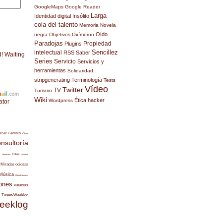
GoogleMaps
Google Reader
Larga
Identidad digital
Insólito
cola del talento
Memoria
Novela
Oído
negra
Objetivos
Oxímoron
Paradojas
Propiedad
Plugins
Sencillez
intelectual
RSS
Saber
d! Waiting
Series
Servicio
Servicios y
herramientas
Solidaridad
stripgenerating
Terminología
Tests
Vídeo
Twitter
TV
Turismo
Wiki
Ética hacker
Wordpress
ator
uear
Cambio
Citas
nsultoría
s
Fotos
Formación
Historias
Miradas ociosas
Música
Open Business
ones
Palabras
Tweet-Weeklog
eeklog