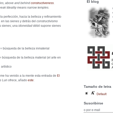
El blog
emples, above and behind
constructiveness
.
a weak Ideality means narrow temples.
la perfección, hacia la belleza y refinamiento
a en las sienes y detrás del
constructivismo
s sienes; una
idoneidad
débil supone sienes
 = búsqueda de la belleza inmaterial
= búsqueda de la belleza material (el arte en
 artístico
o
me ha venido a la mente esta entrada de
El
ue Luri ofrece, añado
este
:
Tamaño de letra
Default
Suscribirse
o por e-mail