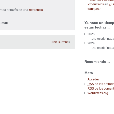
Productivos
en
¿Es
trabajas?
trada a través de una
referencia
.
Ya hace un tiemp
-mail
estas fechas...
2025
...no escribí nada
Free Burma!
»
2024
...no escribí nada
Recomiendo…
Meta
Acceder
RSS
de las entrad
RSS
de los coment
WordPress.org