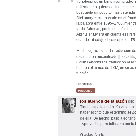
frenología es un tanto aventurado, 
utilizaran no quiere decir que lo ac
búsqueda un poquito más detenida d
Dictionary.com – basado en el Rand
la palabra entre 1695–1705, mientra
tarde. Además, por lo que sé de la 
Altshuller tuviera en cuenta esa refe
cuando introdujo el concepto en TRI
Muchas gracias por la traducción de
estado bien encaminado [mecachis,
Collins encontraba traducción al es
bien en el marco de TRIZ, en su acep
función.
Un saludo!
Responder
los sueños de la razón
dijo
Tienes toda la razón. Ya ves que 
haber escrito que el término
se p
de ella. De hecho, paso a editar
. Aprovecho para felicitarte por tu
Gracias, Mario.