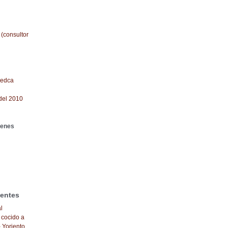
 (consultor
redca
del 2010
genes
ientes
l
 cocido a
- Yoriento