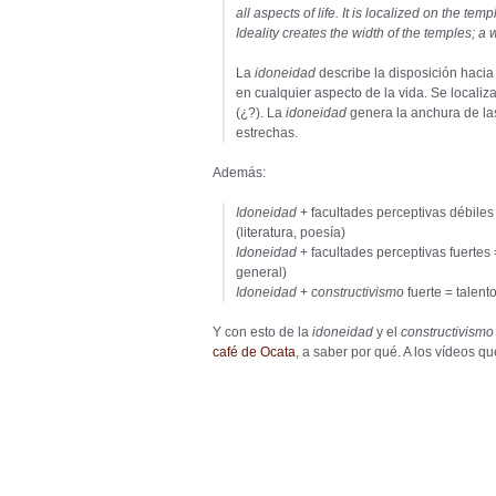
all aspects of life. It is localized on the t
Ideality creates the width of the temples; 
La
idoneidad
describe la disposición hacia 
en cualquier aspecto de la vida. Se localiz
(¿?). La
idoneidad
genera la anchura de la
estrechas.
Además:
Idoneidad
+ facultades perceptivas débiles
(literatura, poesía)
Idoneidad
+ facultades perceptivas fuertes 
general)
Idoneidad
+
constructivismo
fuerte = talento
Y con esto de la
idoneidad
y el
constructivism
café de Ocata
, a saber por qué. A los vídeos q