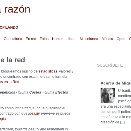
a razón
OPILANDO
o
Consultoría
En red
Fotos
Humor
Libros
Miscelánea
Música
Open
O
e la red
SUSCRÍBETE
ue blogueamos mucho de
estadísticas
, valores y
he encontrado con esta interesante fórmula-
s en la Red
.
Acerca de Miqu
Urbanita
eneficios
/ (Suma
Costes
+ Suma
Efectos
mediter
psicólog
era una especialid
ity
como
idoneidad
, aunque buscando el
con un perfil poli
ncontrado con que
ideality
proviene
se puede
enseñanza a la cons
ogía
.
creación de [...]
perfection, towards beauty and refinement in