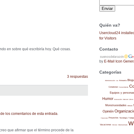
Quién va?
Usercloud24 installe
for Visitors
Contacto
ndo en sobre qué escribiría hoy. Qué cosas.
by
E-Mail Icon Gener
Categorías
3 respuestas
Blog
Administración
Artesanía
Arte
Co
Colaborar
Conocimiento
Equipos y persona
Humor
Internet
Libros
Innovación
Monstruosidades
Método
Organizaci
Opinión
de los comentarios de esta entrada
.
Proyectos
Trabajo
Tecnología
Productividad
W
Vacaciones
Verano
Vida ilustrada
reo que afirmar que el término procede de la