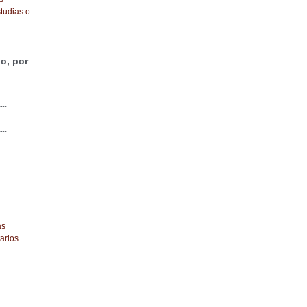
tudias o
o, por
...
...
as
arios