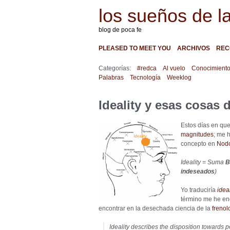
los sueños de l
blog de poca fe
PLEASED TO MEET YOU
ARCHIVOS
REC
Categorías:
#redca
Al vuelo
Conocimient
Palabras
Tecnología
Weeklog
Ideality y esas cosas d
Estos días en q
magnitudes
; me 
concepto en
Nodo
Ideality = Suma
B
indeseados
)
Yo traduciría
ideal
término me he e
encontrar en la desechada ciencia de la
frenol
Ideality describes the disposition towards 