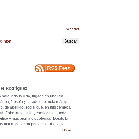
Acceder
pinión
el Rodríguez
 para toda la vida, fugado en una isla
ránea; filósofo y letrado que mola más que
o, de apellido, social que, en mis tiempos,
ad. Entre tanto título genérico me quedé
mórfico y más bien metodológico. Desde la
ultoría, pasando por la estadística, la
mas →