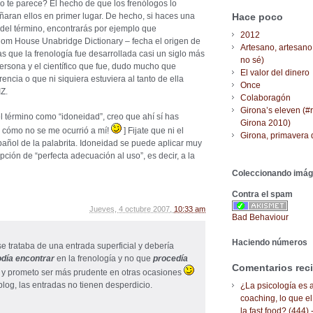
no te parece? El hecho de que los frenólogos lo
uñaran ellos en primer lugar. De hecho, si haces una
Hace poco
el término, encontrarás por ejemplo que
2012
om House Unabridge Dictionary – fecha el origen de
Artesano, artesano
s que la frenología fue desarrollada casi un siglo más
no sé)
persona y el científico que fue, dudo mucho que
El valor del dinero
rencia o que ni siquiera estuviera al tanto de ella
Once
Z.
Colaboragón
Girona’s eleven (#
l término como “idoneidad”, creo que ahí sí has
Girona 2010)
 cómo no se me ocurrió a mí!
] Fijate que ni el
Girona, primavera 
pañol de la palabrita. Idoneidad se puede aplicar muy
ción de “perfecta adecuación al uso”, es decir, a la
Coleccionando imá
Contra el spam
Jueves, 4 octubre 2007,
10:33 am
Bad Behaviour
Haciendo números
se trataba de una entrada superficial y debería
odía encontrar
en la frenología y no que
procedía
Comentarios rec
lo y prometo ser más prudente en otras ocasiones
 blog, las entradas no tienen desperdicio.
¿La psicología es a
coaching, lo que el
la fast food? (444) 