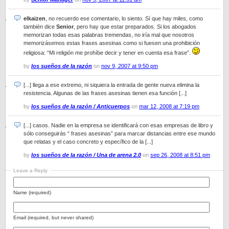
elkaizen
, no recuerdo ese comentario, lo siento. Sí que hay miles, como
también dice
Senior
, pero hay que estar preparados. Si los abogados
memorizan todas esas palabras tremendas, no iría mal que nosotros
memorizásemos estas frases asesinas como si fuesen una prohibición
religiosa: “Mi religión me prohíbe decir y tener en cuenta esa frase”.
by
los sueños de la razón
on
nov 9, 2007 at 9:50 pm
[...] llega a ese extremo, ni siquiera la entrada de gente nueva elimina la
resistencia. Algunas de las frases asesinas tienen esa función [...]
by
los sueños de la razón / Anticuerpos
on
mar 12, 2008 at 7:19 pm
[...] casos. Nadie en la empresa se identificará con esas empresas de libro y
sólo conseguirás “ frases asesinas” para marcar distancias entre ese mundo
que relatas y el caso concreto y específico de la [...]
by
los sueños de la razón / Una de arena 2.0
on
sep 26, 2008 at 8:51 pm
Leave a Reply
Name (required)
Email (required, but never shared)