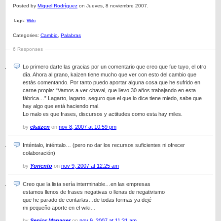
Posted by
Miquel Rodríguez
on Jueves, 8 noviembre 2007.
Tags:
Wiki
Categories:
Cambio
,
Palabras
6 Responses
Lo primero darte las gracias por un comentario que creo que fue tuyo, el otro
día. Ahora al grano, kaizen tiene mucho que ver con esto del cambio que
estás comentando. Por tanto puedo aportar alguna cosa que he sufrido en
carne propia: “Vamos a ver chaval, que llevo 30 años trabajando en esta
fábrica…” Lagarto, lagarto, seguro que el que lo dice tiene miedo, sabe que
hay algo que está haciendo mal.
Lo malo es que frases, discursos y actitudes como esta hay miles.
by
ekaizen
on
nov 8, 2007 at 10:59 pm
Inténtalo, inténtalo… (pero no dar los recursos suficientes ni ofrecer
colaboración)
by
Yoriento
on
nov 9, 2007 at 12:25 am
Creo que la lista sería interminable…en las empresas
estamos llenos de frases negativas o llenas de negativismo
que he parado de contarlas…de todas formas ya dejé
mi pequeño aporte en el wiki…
by
Senior Manager
on
nov 9, 2007 at 11:31 am