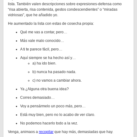
lista. También valen descripciones sobre expresiones-defensa como
“risa abierta, risa contenida, gestos condescendientes” o “miradas
vidriosas”, que he añadido yo.
He aumentado la lista con estas de cosecha propia:
Qué me vas a contar, pero…
Más vale malo conocido…
A ti te parece fácil, pero…
Aquí siempre se ha hecho así y…
a) ha ido bien.
b) nunca ha pasado nada.
c) no vamos a cambiar ahora.
Ya ¿Alguna otra buena idea?
Corres demasiado…
Voy a pensármelo un poco más, pero…
Está muy bien, pero no lo acabo de ver claro.
No podemos hacerlo todo a la vez.
Venga, animaos a
recopilar
que hay más, demasiadas que hay.