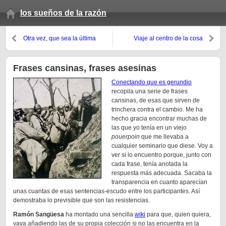
los sueños de la razón
Otra vez, que sea la última
Viaje al centro de la cosa
Frases cansinas, frases asesinas
Conectando que es gerundio
recopila una serie de frases
cansinas, de esas que sirven de
trinchera contra el cambio. Me ha
hecho gracia encontrar muchas de
las que yo tenía en un viejo
pouerpoin
que me llevaba a
cualquier seminario que diese. Voy a
ver si lo encuentro porque, junto con
cada frase, tenía anotada la
respuesta más adecuada. Sacaba la
transparencia en cuanto aparecían
unas cuantas de esas sentencias-escudo entre los participantes. Así
demostraba lo previsible que son las resistencias.
Ramón Sangüesa
ha montado una sencilla
wiki
para que, quien quiera,
vaya añadiendo las de su propia colección si no las encuentra en la