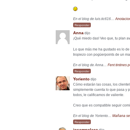
En el blog de luis.tic616…
Anotacio
Responder
Anna
dijo
¡Qué miedo das! Veo que, tu plan 
Lo que más me ha gustado es lo de l
tropiezo con pogüerpoints de un mal
En el blog de Anna…
Fent tintines p
Responder
Yoriento
dijo
Cómo estarán las cosas, los clientel
simplemente cuenta lo que pasa y po
todos, le calificamos de valiente.
Creo que es compatible seguir comi
En el blog de Yoriento…
Mañana ser
Responder
josempelaez