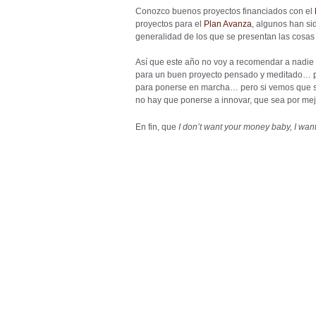
Conozco buenos proyectos financiados con el
proyectos para el
Plan Avanza
, algunos han si
generalidad de los que se presentan las cosas 
Así que este año no voy a recomendar a nadie 
para un buen proyecto pensado y meditado… 
para ponerse en marcha… pero si vemos que s
no hay que ponerse a innovar, que sea por me
En fin, que
I don’t want your money baby, I want