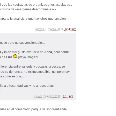
l que las «cofradías de organizaciones asociadas y
en busca de «márgenes descomunales»?
parto tu análisis, y que hay otros que también
Jueves, 5 marzo 2009,
12:49 pm
rmoso pero no subvencionable…
s
y lo de mal gusto exquisito de
Anna
, pero sobre
da de
Luis
¡Vaya imagen!
 diferencia entre valiente y bocazas, a veces, se
que se denuncia, no es incompatible, no, pero hay
 se come se cría…
ía a ofrecer dádivas y no a recogerlas,
ian…
Jueves, 5 marzo 2009,
1:13 pm
 puse en el comentario porque se sobreentiende.