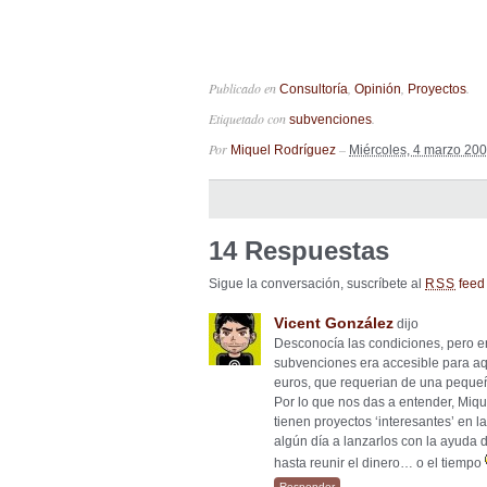
Publicado en
,
,
.
Consultoría
Opinión
Proyectos
Etiquetado con
.
subvenciones
Por
–
Miquel Rodríguez
Miércoles, 4 marzo 20
14 Respuestas
Sigue la conversación, suscríbete al
feed 
RSS
Vicent González
dijo
Desconocía las condiciones, pero e
subvenciones era accesible para a
euros, que requerian de una pequeña
Por lo que nos das a entender, Miqu
tienen proyectos ‘interesantes’ en 
algún día a lanzarlos con la ayuda 
hasta reunir el dinero… o el tiempo
Responder