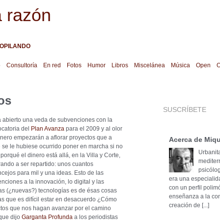
a razón
OPILANDO
o
Consultoría
En red
Fotos
Humor
Libros
Miscelánea
Música
Open
O
os
SUSCRÍBETE
 abierto una veda de subvenciones con la
catoria del
Plan Avanza
para el 2009 y al olor
inero empezarán a aflorar proyectos que a
Acerca de Miqu
 se le hubiese ocurrido poner en marcha si no
Urbanita
 porqué el dinero está allá, en la Villa y Corte,
mediter
ando a ser repartido: unos cuantos
psicólog
ncejos para mil y una ideas. Esto de las
era una especialid
nciones a la innovación, lo digital y las
con un perfil poli
s (¿nuevas?) tecnologías es de ésas cosas
enseñanza a la cons
as que es difícil estar en desacuerdo ¿Cómo
creación de [...]
ctos que nos hagan avanzar por el camino
que dijo
Garganta Profunda
a los periodistas