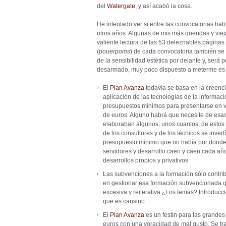
del
Watergate
, y así acabó la cosa.
He intentado ver si entre las convocatorias hab
otros años. Algunas de mis más queridas y vi
valiente lectura de las 53 deleznables páginas 
(
pouerpoins
) de cada convocatoria también se
de la sensibilidad estética por delante y, será 
desarmado, muy poco dispuesto a meterme es es
El
Plan Avanza
todavía se basa en la creenci
aplicación de las tecnologías de la informac
presupuestos mínimos para presentarse en va
de euros. Alguno habrá que necesite de esa
elaboraban algunos, unos cuantos, de estos 
de los consultores y de los técnicos se inver
presupuesto mínimo que no había por donde 
servidores y desarrollo caen y caen cada añ
desarrollos propios y privativos.
Las subvenciones a la formación sólo contrib
en gestionar esa formación subvencionada qu
excesiva y reiterativa ¿Los temas? Introducc
que es cansino.
El
Plan Avanza
es un festín para las grandes
euros con una voracidad de mal gusto. Se tra