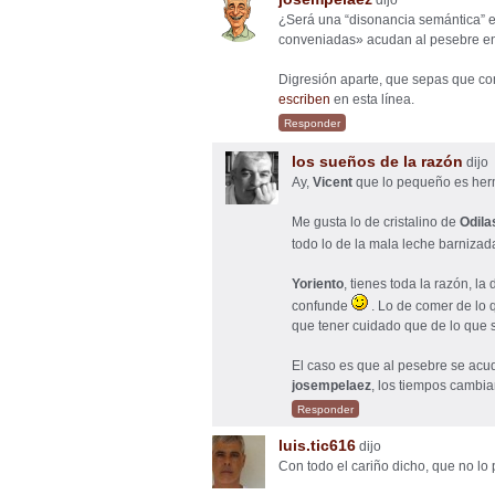
dijo
¿Será una “disonancia semántica” e
conveniadas» acudan al pesebre 
Digresión aparte, que sepas que com
escriben
en esta línea.
Responder
los sueños de la razón
dijo
Ay,
Vicent
que lo pequeño es he
Me gusta lo de cristalino de
Odila
todo lo de la mala leche barniza
Yoriento
, tienes toda la razón, la
confunde
. Lo de comer de lo 
que tener cuidado que de lo que
El caso es que al pesebre se acud
josempelaez
, los tiempos camb
Responder
luis.tic616
dijo
Con todo el cariño dicho, que no lo