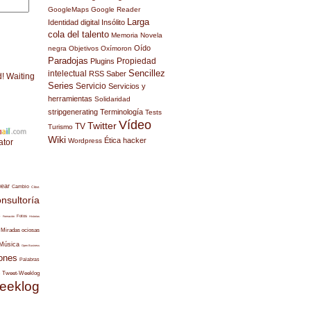
GoogleMaps
Google Reader
Larga
Identidad digital
Insólito
cola del talento
Memoria
Novela
Oído
negra
Objetivos
Oxímoron
Paradojas
Propiedad
Plugins
Sencillez
intelectual
RSS
Saber
d! Waiting
Series
Servicio
Servicios y
herramientas
Solidaridad
stripgenerating
Terminología
Tests
Vídeo
Twitter
TV
Turismo
Wiki
Ética hacker
Wordpress
ator
uear
Cambio
Citas
nsultoría
s
Fotos
Formación
Historias
Miradas ociosas
Música
Open Business
ones
Palabras
Tweet-Weeklog
eeklog