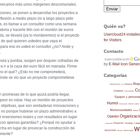
s precarios más unos márgenes descomunales.
iones, se ponen a desarrollar los proyectos a
flexión a medio plazo (ni a largo plazo pido
res, es llamar a un consultor como una semana
Quién va?
toria y hacerle tilín con el montón de euros
Usercloud24 installe
uda, se llevará (ya lo montaremos) si el proyecto
for Visitors
 de qué quieren ustedes que vaya el
o para eso es usted el consultor ¿no? Ande y
Contacto
.
ola y puntúa, surgen por doquier cofradías de
by
E-Mail Icon Gener
ra ir a la caza del euro fácil en manada. Firme
irmo el qué? ¿Esto no me comprometerá,
Categorías
ónde se vio que un proyecto comprometiese
Blog
Administración
Artesanía
Arte
Co
Colaborar
Conocimiento
n promesas de lo que quizá podría llegar,
Equipos y persona
 peor es robar. Hay un montón de proyectos
Humor
Internet
Libros
Innovación
objetivas, que son verdaderas innovaciones y
Monstruosidades
no porque hubiese un plazo administrativo a
Método
Organizaci
Opinión
ar inversiones reales y con resultados en lugar
s con apenas garantías? ¿Porqué no ayudar a
Proyectos
Trabajo
Tecnología
Productividad
W
cha en lugar de provocar la construcción de
Vacaciones
Verano
Vida ilustrada
almente?