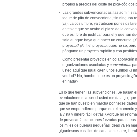
propios a precios del coste de pica-código
Las grandes subvencionadas, las administrac
toque de pito de convocatoria, sin ninguna re
ya). La costumbre, ya tradición por estos la
antes de que se acabe el plazo de la convoca
que es libre de justificar para él y que, sin d
sale aunque haya que hacer un concurso ¿Y
proyecto? ¡Ah!, el proyecto, pues no sé, per
póngame un proyecto rapidito y con posibles
Como presentar proyectos en colaboración m
organizaciones asociadas y
conveniadas
pa
usted aquí que igual caen unos eurillos ¿F
verdad? No, hombre, que es un proyecto ¿D
en nada?
Es lo que tienen las subvenciones. Se basan e
eventualmente, a ser si usted me da algo, que
que se han puesto en marcha por necesidades 
que se emprendieron porque era el momento y 
la vista y dinero fácil detrás ¿Porqué no retorn
de provocar facturaciones forzadas para idea
los miles de buenas pequeñas ideas ya en mar
gigantescos castillos de cartas en el aire, liter