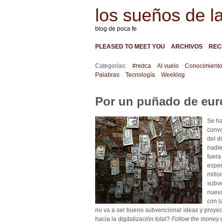
los sueños de l
blog de poca fe
PLEASED TO MEET YOU
ARCHIVOS
REC
Categorías:
#redca
Al vuelo
Conocimient
Palabras
Tecnología
Weeklog
Por un puñado de eur
Se ha
convo
del d
nadie
fuera
esper
millo
subve
nueva
con l
no va a ser bueno subvencionar ideas y proye
hacia la digitalización total?
Follow the money