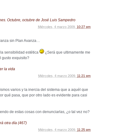
nes. Octubre, octubre de José Luis Sampedro
Miércoles, 4 marzo 2009,
10:27 pm
avanza sin Plan Avanza…
a sensibilidad estética
¿Será que ultimamente me
 gusto exquisito?
er la vida
Miércoles, 4 marzo 2009,
11:21 pm
ismos varios y la inercia del sistema que a aquél que
r qué pasa, que por otro lado es evidente para casi
endo de estas cosas con denunciarlas, ¿o tal vez no?
á otra día (467)
Miércoles, 4 marzo 2009,
11:25 pm