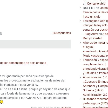
en
Consultolabia
RUPERT en
Un pa
tranvía por la Barc
hace un siglo
Las páginas web 
infrinjan la ley sólo
cerrarán por decisi
14 respuestas
09
- Blog Adpv
en
A pa
Red y Libertad
A horas de meter l
el agua |
enredando+korapil
Modo vacacional o
Formación y espac
de los comentarios de esta entrada
.
complementario |
enredando+korapil
¿Estudias o trabaj
n mi ignorancia pensaba que este tipo de
Administración 1.0 
quellos proyectos menores, hablemos de miles de
¿Cueces o Enrique
 financiación para ver la luz.
Aprender y Compar
el, no es así. Lástima, porqué yo soy uno de esos que
Sobre la (difícil)
la caja fuerte de la memoria y que esperaba atreverme
Administración 2.0
del maravilloso Plan Avanza. Ale, seguire trabajando
Buscando recurso
pedagógicos (FF2) 
Personas y Equipo