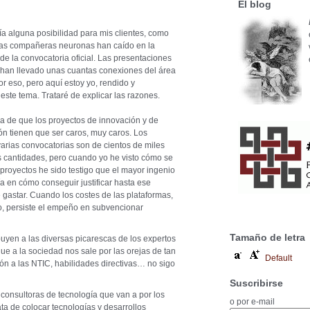
El blog
ía alguna posibilidad para mis clientes, como
ejas compañeras neuronas han caído en la
de la convocatoria oficial. Las presentaciones
 han llevado unas cuantas conexiones del área
por eso, pero aquí estoy yo, rendido y
te tema. Trataré de explicar las razones.
a de que los proyectos de innovación y de
ión tienen que ser caros, muy caros. Los
rias convocatorias son de cientos de miles
s cantidades, pero cuando yo he visto cómo se
proyectos he sido testigo que el mayor ingenio
tía en cómo conseguir justificar hasta ese
gastar. Cuando los costes de las plataformas,
o, persiste el empeño en subvencionar
Tamaño de letra
uyen a las diversas picarescas de los expertos
e a la sociedad nos sale por las orejas de tan
Default
ión a las NTIC, habilidades directivas… no sigo
Suscribirse
 consultoras de tecnología que van a por los
o por e-mail
ta de colocar tecnologías y desarrollos