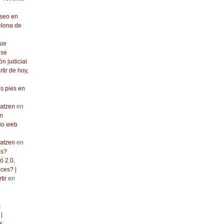
seo en
elona de
que
 se
ón judicial
rtir de hoy,
os pies en
atzen
en
n
io web
atzen
en
as?
ó 2.0,
ces? |
tir
en
s
|
s