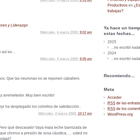
Miércoles, 4 marzo 2009,
8:59 pm
Productivos
en
¿Es
trabajas?
ores y Liderazgo
Ya hace un tiemp
Miércoles, 4 marzo 2009,
9:02 pm
estas fechas...
2025
...no escribí nada
e así es…
2024
...no escribí nada
Miércoles, 4 marzo 2009,
9:05 pm
Recomiendo…
s. Que las neuronas no se reponen caballero.
Meta
e y arremetedor. Muy bien escrito!
Acceder
RSS
de las entrad
yr ha desplegado los colmillos de satisfacción..
RSS
de los coment
Miércoles, 4 marzo 2009,
10:17 pm
WordPress.org
¡Pero qué descarado! Vaya mala leche barnizada de
ue chorros a presión de sosa cáustica, … usted no
verdad?