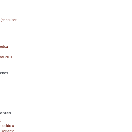
 (consultor
redca
del 2010
genes
ientes
l
 cocido a
- Yoriento