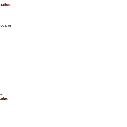
tudias o
o, por
...
...
as
arios