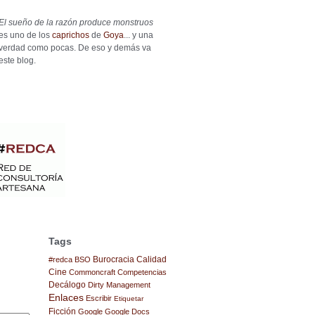
El sueño de la razón produce monstruos
es uno de los
caprichos
de
Goya
... y una
verdad como pocas. De eso y demás va
este blog.
Tags
Burocracia
Calidad
#redca
BSO
Cine
Commoncraft
Competencias
Decálogo
Dirty Management
Enlaces
Escribir
Etiquetar
Ficción
Google
Google Docs