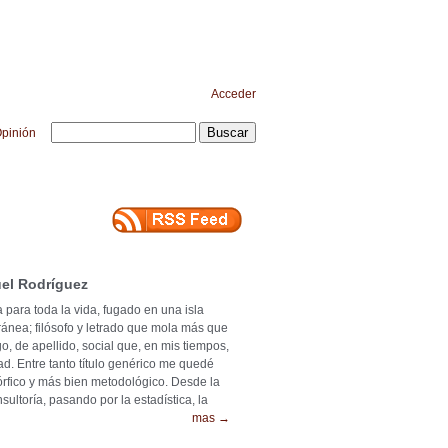
Acceder
pinión
el Rodríguez
 para toda la vida, fugado en una isla
ránea; filósofo y letrado que mola más que
o, de apellido, social que, en mis tiempos,
ad. Entre tanto título genérico me quedé
mórfico y más bien metodológico. Desde la
ultoría, pasando por la estadística, la
mas →