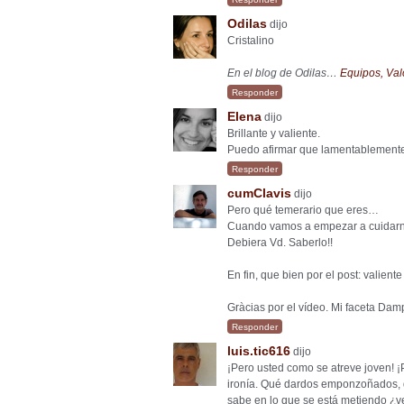
Odilas
dijo
Cristalino
En el blog de Odilas…
Equipos, Val
Responder
Elena
dijo
Brillante y valiente.
Puedo afirmar que lamentablement
Responder
cumClavis
dijo
Pero qué temerario que eres…
Cuando vamos a empezar a cuidarno
Debiera Vd. Saberlo!!
En fin, que bien por el post: valient
Gràcias por el vídeo. Mi faceta Damp
Responder
luis.tic616
dijo
¡Pero usted como se atreve joven! 
ironía. Qué dardos emponzoñados, q
sabe en lo que se está metiendo ¿