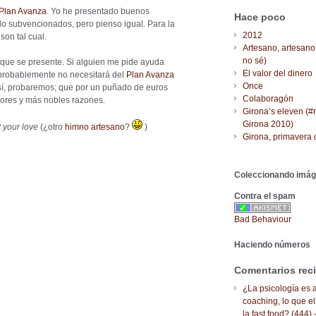
Plan Avanza
. Yo he presentado buenos
Hace poco
do subvencionados, pero pienso igual. Para la
2012
son tal cual.
Artesano, artesano
no sé)
que se presente. Si alguien me pide ayuda
El valor del dinero
probablemente no necesitará del
Plan Avanza
Once
í, probaremos; que por un puñado de euros
Colaboragón
jores y más nobles razones.
Girona’s eleven (#
Girona 2010)
 your love
(¿otro
himno artesano
?
)
Girona, primavera 
Coleccionando imá
Contra el spam
Bad Behaviour
Haciendo números
Comentarios rec
¿La psicología es a
coaching, lo que el
la fast food? (444) 