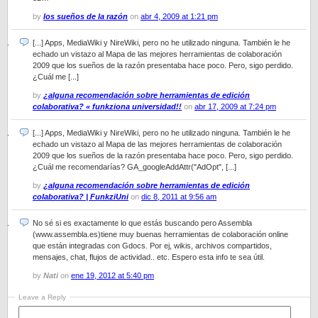
by
los sueños de la razón
on
abr 4, 2009 at 1:21 pm
[...] Apps, MediaWiki y NireWiki, pero no he utilizado ninguna. También le he
echado un vistazo al Mapa de las mejores herramientas de colaboración
2009 que los sueños de la razón presentaba hace poco. Pero, sigo perdido.
¿Cuál me [...]
by
¿alguna recomendación sobre herramientas de edición
colaborativa? « funkziona universidad!!
on
abr 17, 2009 at 7:24 pm
[...] Apps, MediaWiki y NireWiki, pero no he utilizado ninguna. También le he
echado un vistazo al Mapa de las mejores herramientas de colaboración
2009 que los sueños de la razón presentaba hace poco. Pero, sigo perdido.
¿Cuál me recomendarías? GA_googleAddAttr("AdOpt", [...]
by
¿alguna recomendación sobre herramientas de edición
colaborativa? | FunkziUni
on
dic 8, 2011 at 9:56 am
No sé si es exactamente lo que estás buscando pero Assembla
(www.assembla.es)tiene muy buenas herramientas de colaboración online
que están integradas con Gdocs. Por ej, wikis, archivos compartidos,
mensajes, chat, flujos de actividad.. etc. Espero esta info te sea útil.
by
Nati
on
ene 19, 2012 at 5:40 pm
Leave a Reply