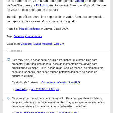
en su elaboración; yo le he añadido, por ejemplo,
Xmind
en el apartado
de
MindMapping
y la
Dokuwiki
en
Document Sharing – Wikia
. Por lo que
he visto no está acabado en absoluto.
También podéis copiároslo o exportarlo en varios formatos compatibles
con aplicaciones locales. Puro compartir. Da gusto.
Posted by
Miquel Rodríguez
on Jueves, 2 abril 2009.
Tags:
Servicios y herramientas
Categories:
Colaborar
,
Mapas mentales
,
Web 2.0
9 Responses
Está muy bien, a pesar de mi alergia a los mapas, que están bien para
presentar y dar una idea general, pero de momento no me sirven para
organizarme yo pispo. En fin, cosas mías. Con los mapas, de momento me
pasa con facebook, que tienen mucha potencialidad pero no acabo de
pillarles la utilidad…
En el blog de Yoriento…
Cómo hacer el mejor blog (491)
by
Yoriento
on
abr 2, 2009 at 4:00 pm
Ah, pues yo el mapa lo encuentro muy útil… Para recoger ideas iniciales y
después ordenarlas homogéneamente. Pero hay que separar los momentos
de recoger ideas y los de agruparlas y ordenarlas… o te lías.