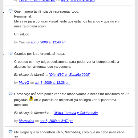
by
los sueños de la razón
on
abr 2, 2009 at 4:16 pm
Que manera tan limpia de representar todo.
Fenomenal.
Me sirve para conocer visualmente qué estamos tocando y que no en
nuestra organización.
Un saludo
by
Yuri
on
abr 3, 2009 at 12:48 am
Gracias por la referencia al mapa.
Creo que es muy útil, especialmente para poder ver la ‘competencia’ a
algunas herramientas que ya conocía.
En el blog de MarcG…
"Día W3C en España 2009"
by
MarcG
on
abr 3, 2009 at 12:36 pm
Como siga así para poder ver este mapa vamos a necesitar monitores de 32
pulgadas
en la pantalla de mi portatil ya no logro ver el panorama
completo.
En el blog de Mercedes…
Última Jornada y Celebración
by
Mercedes
on
abr 3, 2009 at 3:47 pm
Me alegro que lo encontréis útil y,
Mercedes
, creo que no cabe ni en el de
32…